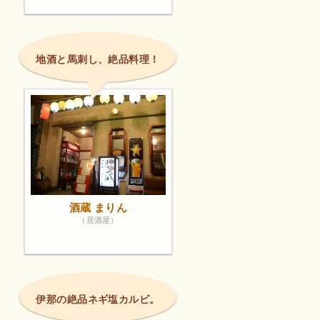
地酒と馬刺し、絶品料理！
酒蔵 まりん
（居酒屋）
伊那の絶品ネギ塩カルビ。