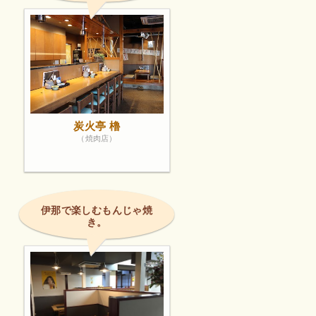
炭火亭 櫓
（焼肉店）
伊那で楽しむもんじゃ焼
き。