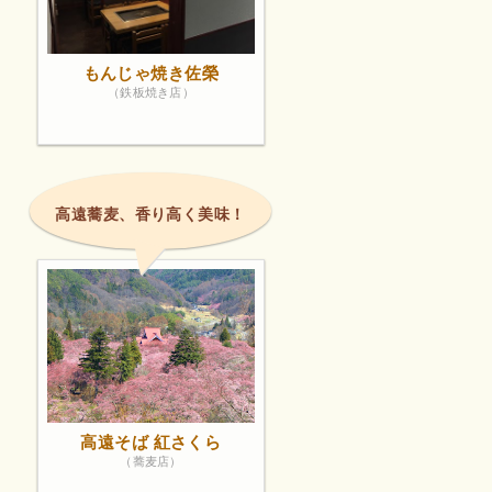
もんじゃ焼き佐榮
（鉄板焼き店）
高遠蕎麦、香り高く美味！
高遠そば 紅さくら
（蕎麦店）