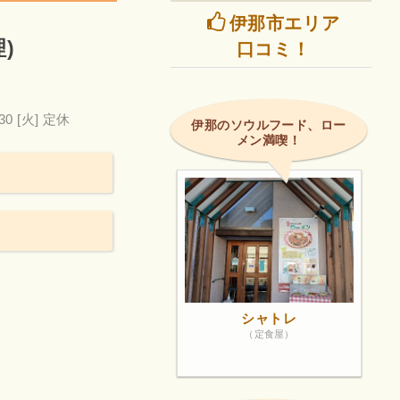
伊那市エリア
！
)
口コミ！
30
[火] 定休
伊那のソウルフード、ロー
メン満喫！
シャトレ
（定食屋）