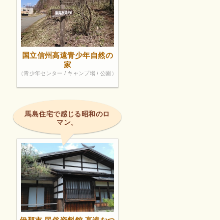
国立信州高遠青少年自然の
家
（青少年センター / キャンプ場 / 公園）
馬島住宅で感じる昭和のロ
マン。