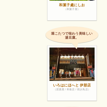
和菓子處にしお
（和菓子屋）
堀こたつで味わう美味しい
湯豆腐。
いろはにほへと 伊那店
（居酒屋 / 和食店 / 焼き鳥店）