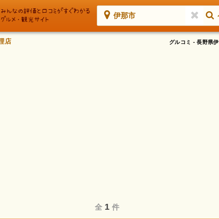
伊那市
理店
グルコミ - 長野
1
全
件