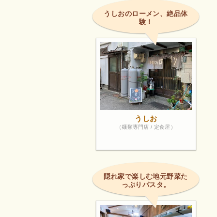
うしおのローメン、絶品体
験！
うしお
（麺類専門店 / 定食屋）
隠れ家で楽しむ地元野菜た
っぷりパスタ。