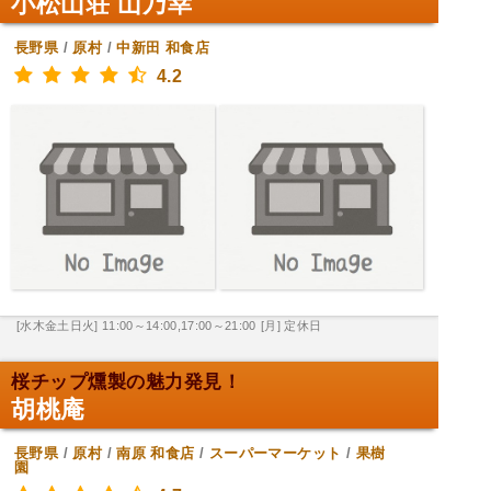
小松山荘 山乃幸
長野県
/
原村
/
中新田
和食店
4.2
[水木金土日火] 11:00～14:00,17:00～21:00
[月] 定休日
桜チップ燻製の魅力発見！
胡桃庵
長野県
/
原村
/
南原
和食店
/
スーパーマーケット
/
果樹
園