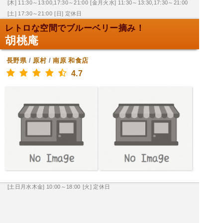
[木] 11:30～13:00,17:30～21:00
[金月火水] 11:30～13:30,17:30～21:00
[土] 17:30～21:00
[日] 定休日
レトロな空間でブルーベリー摘み！
胡桃庵
長野県
/
原村
/
南原
和食店
4.7
[土日月水木金] 10:00～18:00
[火] 定休日