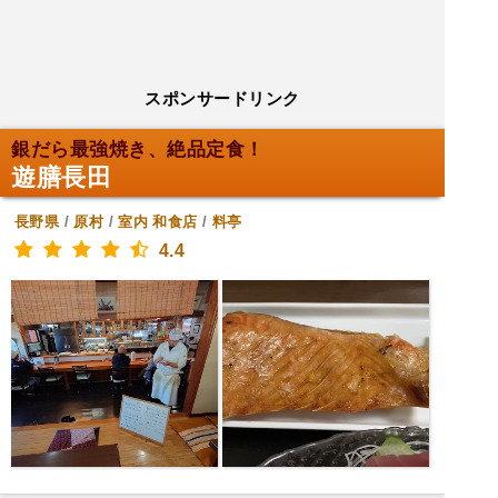
スポンサードリンク
銀だら最強焼き、絶品定食！
遊膳長田
長野県
/
原村
/
室内
和食店
/
料亭
4.4