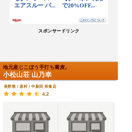
スポンサードリンク
地元産じこぼう手打ち蕎麦。
小松山荘 山乃幸
長野県
/
原村
/
中新田
和食店
4.2