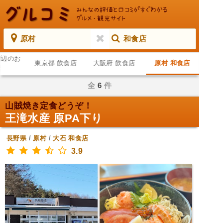
原村
和食店
周辺のお
東京都 飲食店
大阪府 飲食店
原村 和食店
店
全
6
件
山賊焼き定食どうぞ！
王滝水産 原PA下り
長野県
/
原村
/
大石
和食店
3.9