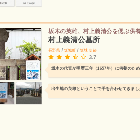
坂木の英雄、村上義清公を偲ぶ供
村上義清公墓所
/
/
長野県
坂城町
坂城
史跡
3.7
坂木の代官が明暦三年（1657年）に供養のた
出生地の英雄ということで手を合わせてきまし