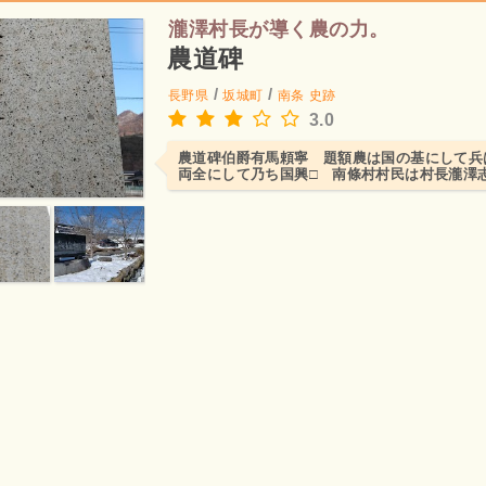
瀧澤村長が導く農の力。
農道碑
/
/
長野県
坂城町
南条
史跡
3.0
農道碑伯爵有馬頼寧 題額農は国の基にして兵
両全にして乃ち国興□ 南條村村民は村長瀧澤
致 曩ｻｷに植林□水...