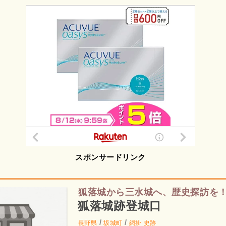
スポンサードリンク
狐落城から三水城へ、歴史探訪を
狐落城跡登城口
/
/
長野県
坂城町
網掛
史跡