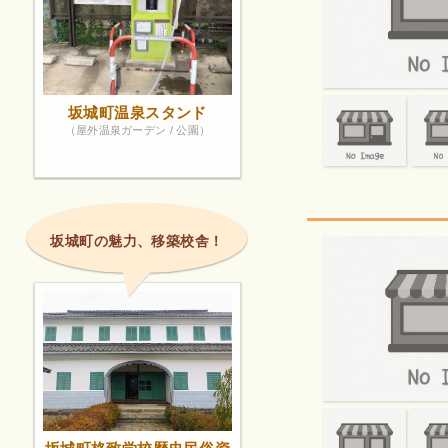
坂城町温泉スタンド
（屋外温泉ガーデン / 公園）
坂城町の魅力、移築校舎！