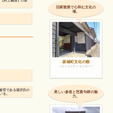
男【村上義清】の居
旧家散策で心和む文化の
場。
坂城町文化の館
（コミュニティ センター）
被官である福沢氏の
美しい参道と芭蕉句碑の魅
いる。
力。