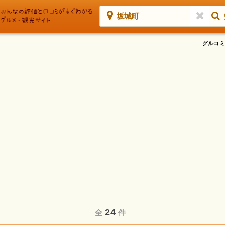
坂城町
グルコミ
24
全
件