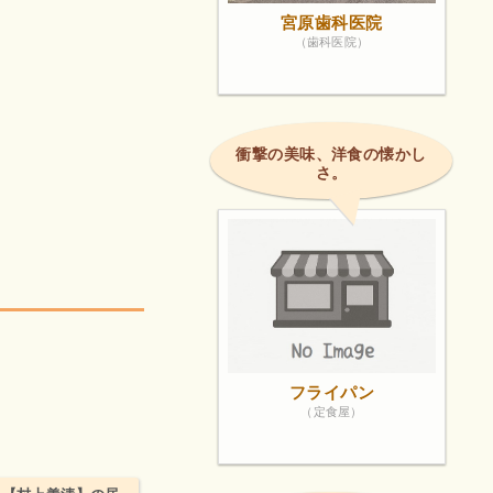
宮原歯科医院
（歯科医院）
衝撃の美味、洋食の懐かし
さ。
フライパン
（定食屋）