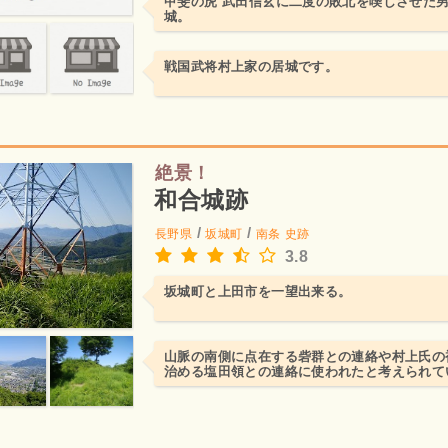
甲斐の虎 武田信玄に二度の敗北を喫しさせた
城。
戦国武将村上家の居城です。
絶景！
和合城跡
/
/
長野県
坂城町
南条
史跡
3.8
坂城町と上田市を一望出来る。
山脈の南側に点在する砦群との連絡や村上氏の
治める塩田領との連絡に使われたと考えられて