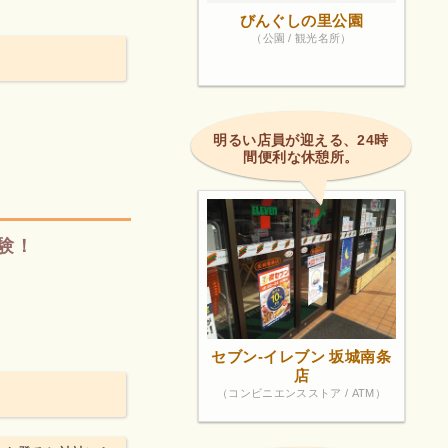
びんぐしの里公園
（公園 / 観光名所）
明るい店員が迎える、24時
間便利な休憩所。
験！
セブン-イレブン 坂城南条
店
（コンビニエンスストア / ATM）