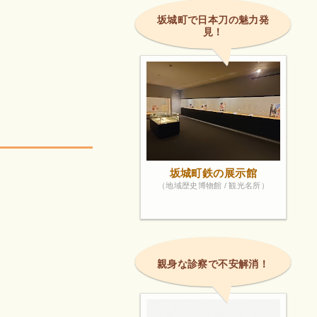
坂城町で日本刀の魅力発
見！
坂城町鉄の展示館
（地域歴史博物館 / 観光名所）
親身な診察で不安解消！