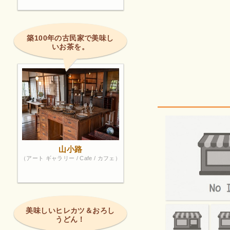
築100年の古民家で美味し
いお茶を。
山小路
（アート ギャラリー / Cafe / カフェ）
美味しいヒレカツ＆おろし
うどん！