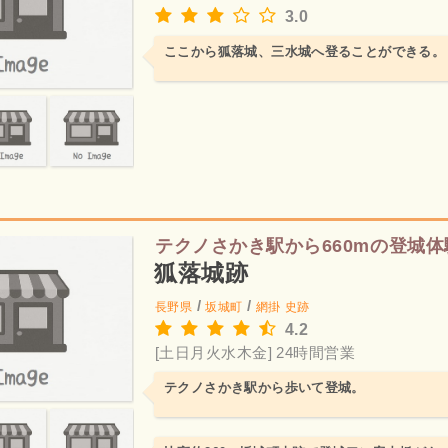
3.0
ここから狐落城、三水城へ登ることができる。
テクノさかき駅から660mの登城体
狐落城跡
/
/
長野県
坂城町
網掛
史跡
4.2
[土日月火水木金] 24時間営業
テクノさかき駅から歩いて登城。