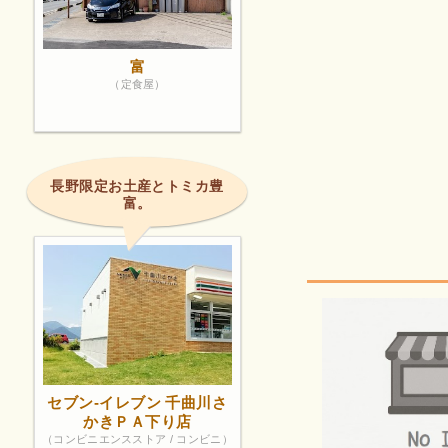
富
（定食屋）
長野限定お土産とトミカ豊
富。
セブン-イレブン 千曲川さ
かきＰＡ下り店
（コンビニエンスストア / コンビニ）