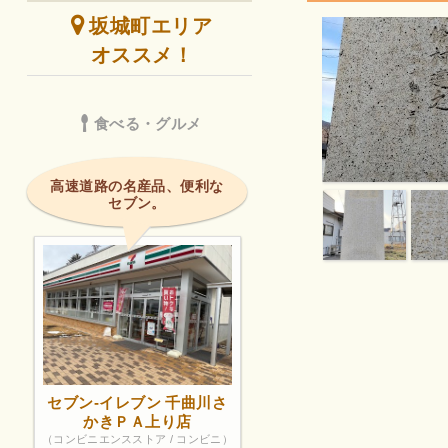
坂城町エリア
オススメ！
食べる・グルメ
高速道路の名産品、便利な
セブン。
セブン-イレブン 千曲川さ
かきＰＡ上り店
（コンビニエンスストア / コンビニ）