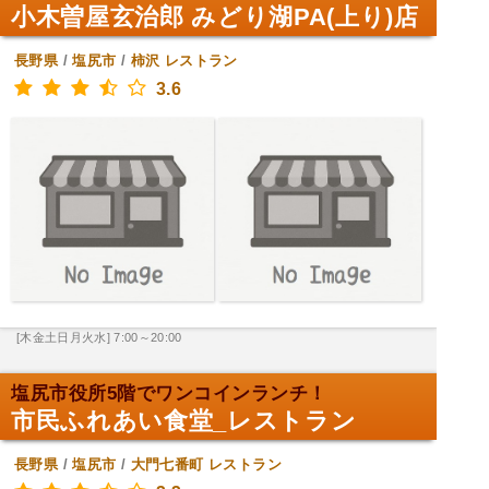
小木曽屋玄治郎 みどり湖PA(上り)店
長野県
/
塩尻市
/
柿沢
レストラン
3.6
[木金土日月火水] 7:00～20:00
塩尻市役所5階でワンコインランチ！
市民ふれあい食堂_レストラン
長野県
/
塩尻市
/
大門七番町
レストラン