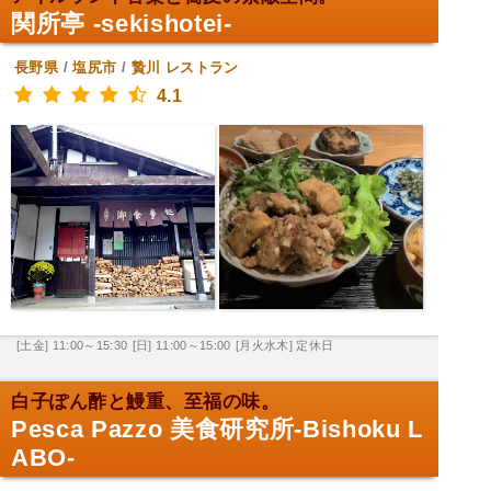
関所亭 -sekishotei-
長野県
/
塩尻市
/
贄川
レストラン
4.1
[土金] 11:00～15:30
[日] 11:00～15:00
[月火水木] 定休日
白子ぽん酢と鰻重、至福の味。
Pesca Pazzo 美食研究所-Bishoku L
ABO-