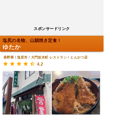
スポンサードリンク
塩尻の名物、山賊焼き定食！
ゆたか
長野県
/
塩尻市
/
大門並木町
レストラン
/
とんかつ店
4.2