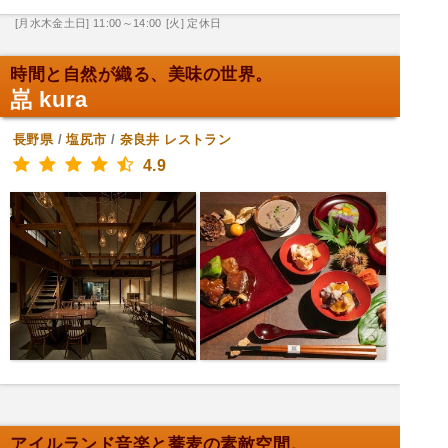
[月水木金土日] 11:00～14:00
[火] 定休日
時間と自然が織る、美味の世界。
嵓 kura
長野県
/
塩尻市
/
奈良井
レストラン
4.9
アイルランド音楽と蕎麦の素敵空間。