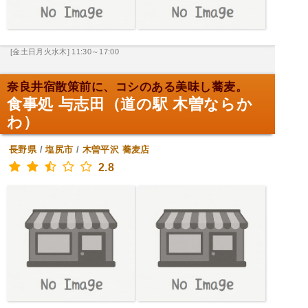
[金土日月火水木] 11:30～17:00
奈良井宿散策前に、コシのある美味し蕎麦。
食事処 与志田（道の駅 木曽ならか
わ）
長野県
/
塩尻市
/
木曽平沢
蕎麦店
2.8