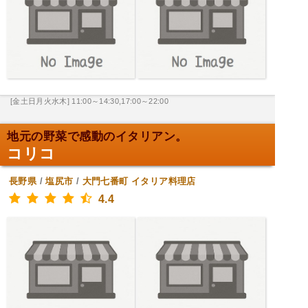
[金土日月火水木] 11:00～14:30,17:00～22:00
地元の野菜で感動のイタリアン。
コリコ
長野県
/
塩尻市
/
大門七番町
イタリア料理店
4.4