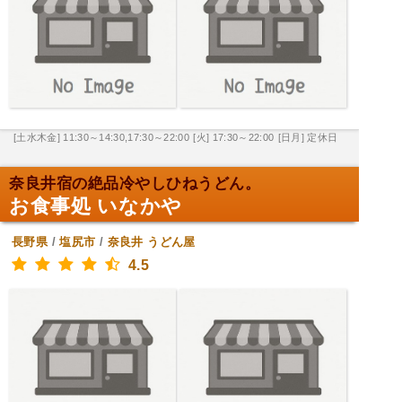
[土水木金] 11:30～14:30,17:30～22:00
[火] 17:30～22:00
[日月] 定休日
奈良井宿の絶品冷やしひねうどん。
お食事処 いなかや
長野県
/
塩尻市
/
奈良井
うどん屋
4.5