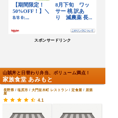
スポンサードリンク
山賊丼と日替わり弁当、ボリューム満点！
家族食堂 あみもと
長野県
/
塩尻市
/
大門並木町
レストラン
/
定食屋
/
居酒
屋
4.1