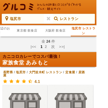
塩尻市
レストラン
周辺のお
塩尻市 レストラ
東京都 飲食店
大阪府 飲食店
店
ン
全
24
件
|<<
1
2
次
>>|
カニコロカレーでコスパ最強！
家族食堂 あみもと
長野県
/
塩尻市
/
大門並木町
レストラン
/
定食屋
/
居酒
屋
4.1