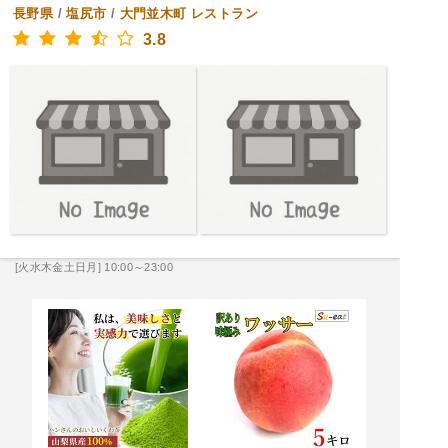
長野県
/
塩尻市
/
大門並木町
レストラン
3.8
[火水木金土日月] 10:00～23:00