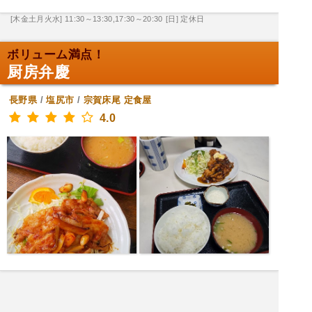
[木金土月火水] 11:30～13:30,17:30～20:30
[日] 定休日
ボリューム満点！
厨房弁慶
長野県
/
塩尻市
/
宗賀床尾
定食屋
4.0