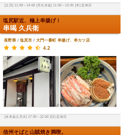
[土日] 11:00～14:00
[月火水金] 11:00～13:30
[木] 定休日
塩尻駅近、極上串揚げ！
串喝 久兵衛
長野県
/
塩尻市
/
大門一番町
串揚げ、串カツ店
4.2
[水木金土月火] 17:30～22:00
[日] 定休日
信州そばと山賊焼き満喫。