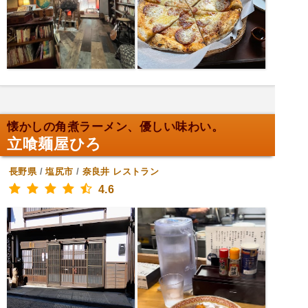
懐かしの角煮ラーメン、優しい味わい。
立喰麺屋ひろ
長野県
/
塩尻市
/
奈良井
レストラン
4.6