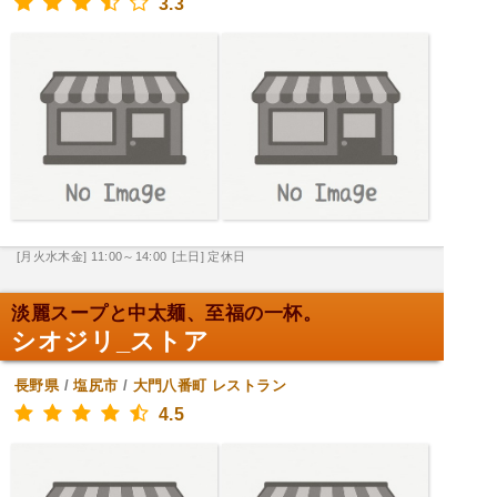
3.3
[月火水木金] 11:00～14:00
[土日] 定休日
淡麗スープと中太麺、至福の一杯。
シオジリ_ストア
長野県
/
塩尻市
/
大門八番町
レストラン
4.5