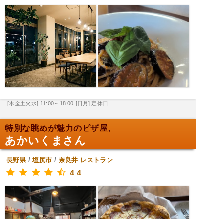
[木金土火水] 11:00～18:00
[日月] 定休日
特別な眺めが魅力のピザ屋。
あかいくまさん
長野県
/
塩尻市
/
奈良井
レストラン
4.4