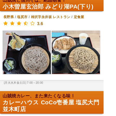
山賊焼と信州そば、絶品朝食！
小木曽屋玄治郎 みどり湖PA(下り)
長野県
/
塩尻市
/
柿沢字永井坂
レストラン
/
定食屋
3.6
[月火水木金土日] 7:00～20:00
山賊焼カレー、また来たくなる味！
カレーハウス CoCo壱番屋 塩尻大門
並木町店