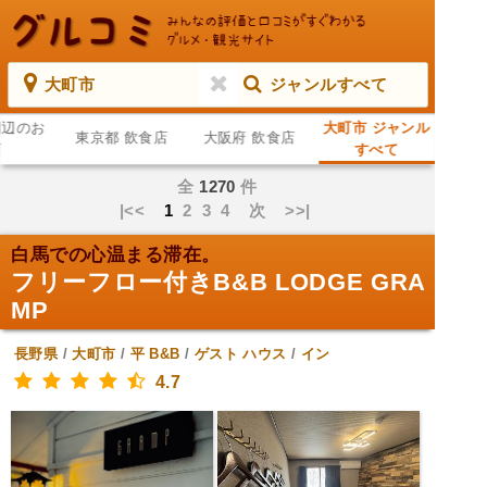
大町市
ジャンルすべて
周辺のお
大町市 ジャンル
東京都 飲食店
大阪府 飲食店
店
すべて
全
1270
件
|<<
1
2
3
4
次
>>|
白馬での心温まる滞在。
フリーフロー付きB&B LODGE GRA
MP
長野県
/
大町市
/
平
B&B
/
ゲスト ハウス
/
イン
4.7