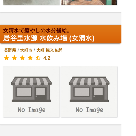
女清水で癒やしの水分補給。
居谷里水源 水飲み場 (女清水)
長野県
/
大町市
/
大町
観光名所
4.2