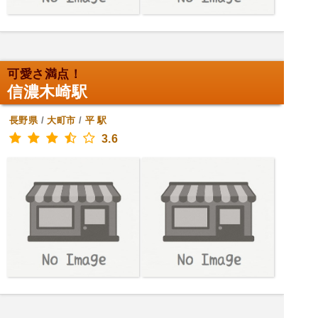
可愛さ満点！
信濃木崎駅
長野県
/
大町市
/
平
駅
3.6