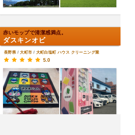
赤いモップで清潔感満点。
ダスキンオビ
長野県
/
大町市
/
大町白塩町
ハウス クリーニング業
5.0