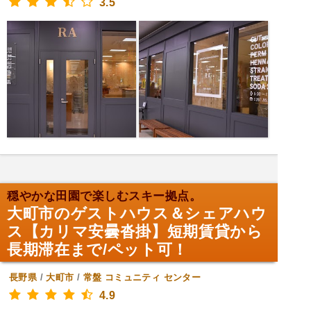
3.5
穏やかな田園で楽しむスキー拠点。
大町市のゲストハウス＆シェアハウ
ス【カリマ安曇沓掛】短期賃貸から
長期滞在まで/ペット可！
長野県
/
大町市
/
常盤
コミュニティ センター
4.9