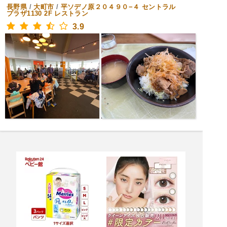
長野県
/
大町市
/
平ソデノ原２０４９０−４ セントラル
プラザ1130 2F
レストラン
3.9