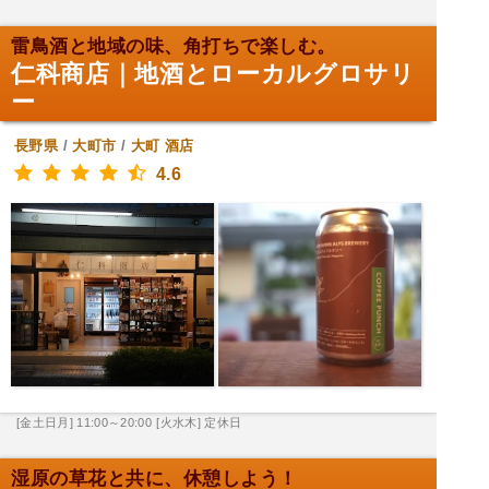
雷鳥酒と地域の味、角打ちで楽しむ。
仁科商店｜地酒とローカルグロサリ
ー
長野県
/
大町市
/
大町
酒店
4.6
[金土日月] 11:00～20:00
[火水木] 定休日
湿原の草花と共に、休憩しよう！