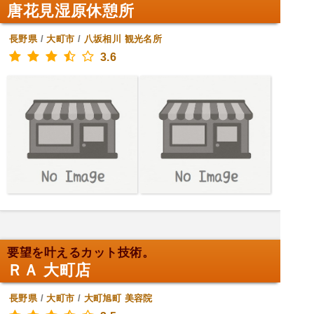
唐花見湿原休憩所
長野県
/
大町市
/
八坂相川
観光名所
3.6
要望を叶えるカット技術。
ＲＡ 大町店
長野県
/
大町市
/
大町旭町
美容院