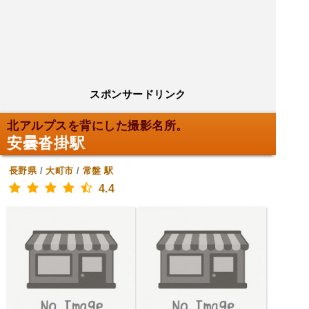
スポンサードリンク
北アルプスを背にした撮影名所。
安曇沓掛駅
長野県
/
大町市
/
常盤
駅
4.4