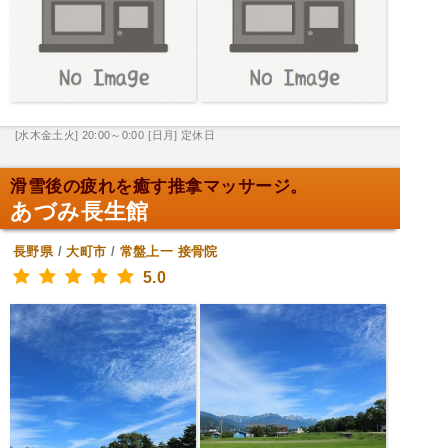
[水木金土火] 20:00～0:00
[日月] 定休日
滑雪後の疲れを癒す推拿マッサージ。
あづみ長生館
長野県
/
大町市
/
常盤上一
接骨院
5.0