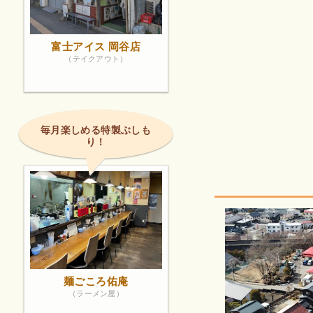
富士アイス 岡谷店
（テイクアウト）
毎月楽しめる特製ぶしも
り！
麺ごころ佑庵
（ラーメン屋）