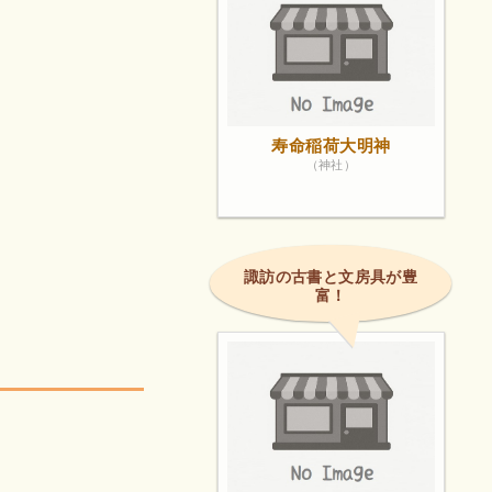
寿命稲荷大明神
（神社）
諏訪の古書と文房具が豊
富！