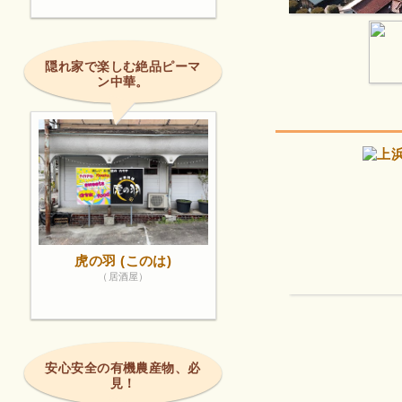
隠れ家で楽しむ絶品ピーマ
ン中華。
虎の羽 (このは)
（居酒屋）
安心安全の有機農産物、必
見！