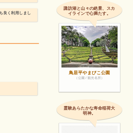
諏訪湖と山々の絶景、スカ
ち良く利用しまし
イラインで心満たす。
鳥居平やまびこ公園
（公園 / 観光名所）
霊験あらたかな寿命稲荷大
明神。