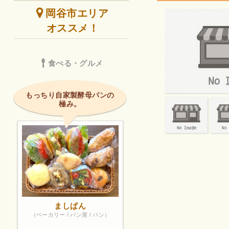
岡谷市エリア
オススメ！
食べる・グルメ
もっちり自家製酵母パンの
極み。
ましぱん
（ベーカリー / パン屋 / パン）