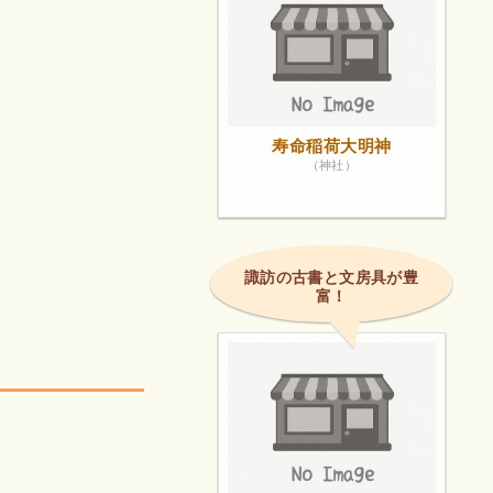
寿命稲荷大明神
（神社）
諏訪の古書と文房具が豊
富！