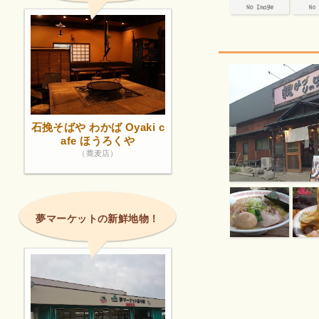
石挽そばや わかば Oyaki c
afe ほうろくや
（蕎麦店）
夢マーケットの新鮮地物！