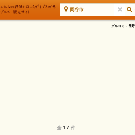
岡谷市
グルコミ - 
17
全
件