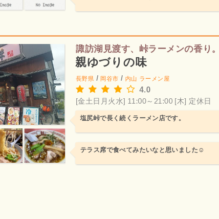
諏訪湖見渡す、峠ラーメンの香り
親ゆづりの味
/
/
長野県
岡谷市
内山
ラーメン屋
4.0
[金土日月火水] 11:00～21:00
[木] 定休日
塩尻峠で長く続くラーメン店です。
テラス席で食べてみたいなと思いました☺️