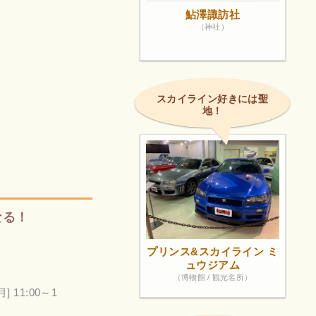
鮎澤諏訪社
（神社）
スカイライン好きには聖
地！
なる！
プリンス&スカイライン ミ
ュウジアム
（博物館 / 観光名所）
月] 11:00～1