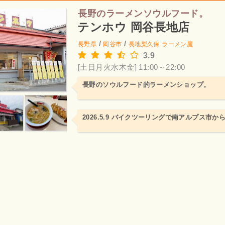
長野のラーメンソウルフード。
テンホウ 岡谷長地店
/
/
長野県
岡谷市
長地梨久保
ラーメン屋
3.9
[土日月火水木金] 11:00～22:00
長野のソウルフード的ラーメンショップ。
2026.5.9 バイクツーリングで南アルプス市