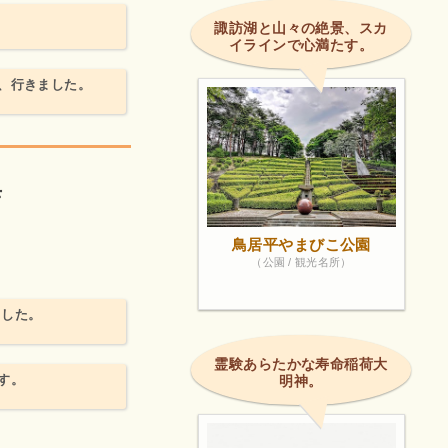
諏訪湖と山々の絶景、スカ
イラインで心満たす。
、行きました。
店
鳥居平やまびこ公園
（公園 / 観光名所）
ました。
霊験あらたかな寿命稲荷大
す。
明神。