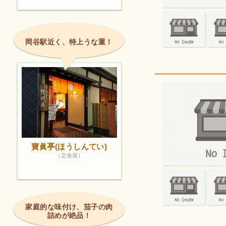
岡谷駅近く、特上うな重！
寶眞𠅘(ほうしんてい)
（定食屋）
家庭的な味付け、茄子の肉
詰めが絶品！