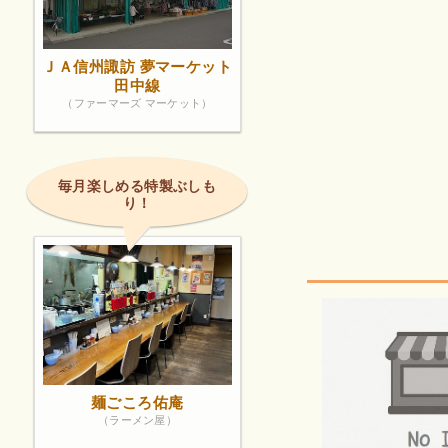
ＪＡ信州諏訪 夢マーケット
田中線
（ファーマーズ マーケット）
毎月楽しめる特製ぶしも
り！
麺ごころ佑庵
（ラーメン屋）