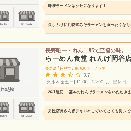
味噌ラーメンはクセになります！
久しぶりに札幌式みそラーメンを食べたくなり
長野唯一・れん二郎で至福の味。
らーめん食堂 れんげ岡谷
/
/
長野県
岡谷市
長地源
ラーメン屋
3.7
[火水木金土日] 11:00～23:00
[月] 定休日
26/1追記 ・基本のれんげラーメンをいただき
男性店員さん皆テキパキしていてとても良いで