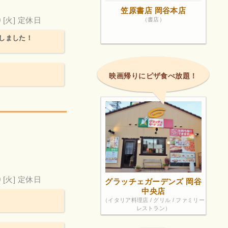
笠原書店 岡谷本店
0
[火] 定休日
（書店）
しました！
映画帰りにピザ食べ放題！
。
0
[火] 定休日
グラッチェガーデンズ 岡谷
中央店
（イタリア料理店 / グリル / ファミリー
レストラン）