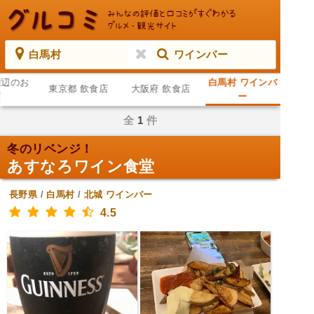
白馬村
ワインバー
周辺のお
白馬村 ワインバ
東京都 飲食店
大阪府 飲食店
店
ー
全
1
件
冬のリベンジ！
あすなろワイン食堂
長野県
/
白馬村
/
北城
ワインバー
4.5