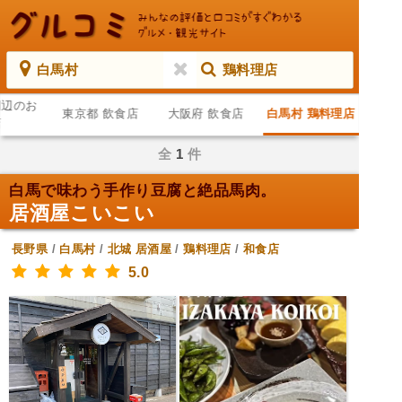
白馬村
鶏料理店
周辺のお
東京都 飲食店
大阪府 飲食店
白馬村 鶏料理店
店
全
1
件
白馬で味わう手作り豆腐と絶品馬肉。
居酒屋こいこい
長野県
/
白馬村
/
北城
居酒屋
/
鶏料理店
/
和食店
5.0