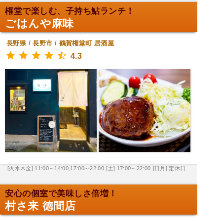
権堂で楽しむ、子持ち鮎ランチ！
ごはんや麻味
長野県
/
長野市
/
鶴賀権堂町
居酒屋
4.3
[火水木金] 11:00～14:00,17:00～22:00
[土] 17:00～22:00
[日月] 定休日
安心の個室で美味しさ倍増！
村さ来 徳間店