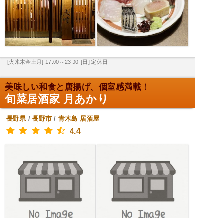
[火水木金土月] 17:00～23:00
[日] 定休日
美味しい和食と唐揚げ、個室感満載！
旬菜居酒家 月あかり
長野県
/
長野市
/
青木島
居酒屋
4.4