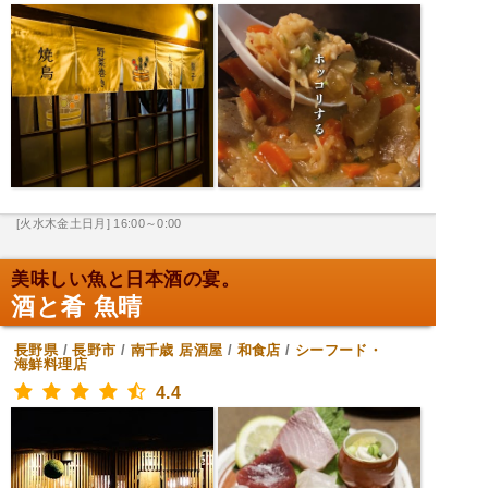
[火水木金土日月] 16:00～0:00
美味しい魚と日本酒の宴。
酒と肴 魚晴
長野県
/
長野市
/
南千歳
居酒屋
/
和食店
/
シーフード・
海鮮料理店
4.4