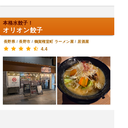
本格水餃子！
オリオン餃子
長野県
/
長野市
/
鶴賀権堂町
ラーメン屋
/
居酒屋
4.4
[火水木金月] 17:00～0:00
[土] 11:00～15:00,17:00～1:00
[日] 11:00～15:
00,17:00～22:00