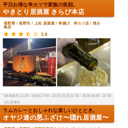
平日お得な串カツで家族の笑顔。
やきとり居酒屋 きらび本店
長野県
/
長野市
/
上松
居酒屋
/
串揚げ、串カツ店
/
焼き
鳥店
3.6
[水木金月] 11:30～15:00,17:00～22:30
[土日] 11:30～15:00,16:00～22:30
[火] 定休日
ラムカレーとおしゃれな楽しいひととき。
オヤジ達の悪ふざけ〜隠れ居酒屋〜