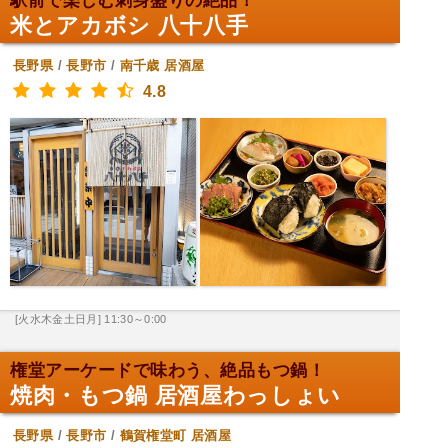
駅前で楽しむ刺身盛りの絶品！
米とアカボシ 八十八手
長野県
/
長野市
/
南千歳
居酒屋
4.8
[火水木金土日月] 11:30～0:00
権堂アーケードで味わう、絶品もつ鍋！
焼肉・もつ鍋 居酒屋わっしょい
長野県
/
長野市
/
鶴賀権堂町
居酒屋