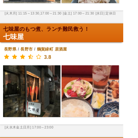
[火木月] 11:15～13:30,17:00～21:30
[金土] 17:00～21:30
[水日] 定休日
七味屋のもつ煮、ランチ難民救う！
七味屋
長野県
/
長野市
/
鶴賀緑町
居酒屋
3.8
[火水木金土日月] 17:00～23:00