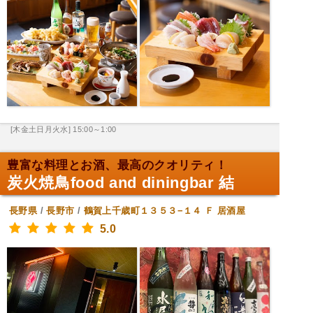
[木金土日月火水] 15:00～1:00
豊富な料理とお酒、最高のクオリティ！
炭火焼鳥food and diningbar 結
長野県
/
長野市
/
鶴賀上千歳町１３５３−１４ Ｆ
居酒屋
5.0