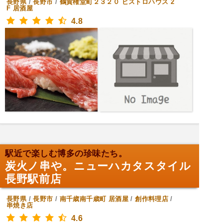
長野県
/
長野市
/
鶴賀権堂町２３２０ ビストロハウス 2
F
居酒屋
4.8
駅近で楽しむ博多の珍味たち。
炭火ノ串や。ニューハカタスタイル
長野駅前店
長野県
/
長野市
/
南千歳南千歳町
居酒屋
/
創作料理店
/
串焼き店
4.6