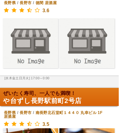
長野県
/
長野市
/
徳間
居酒屋
3.6
[水木金土日月火] 17:00～0:00
ぜいたく寿司、一人でも満喫！
や台ずし長野駅前町2号店
長野県
/
長野市
/
南長野北石堂町１４４０ 丸幸ビル 1F
居酒屋
3.5