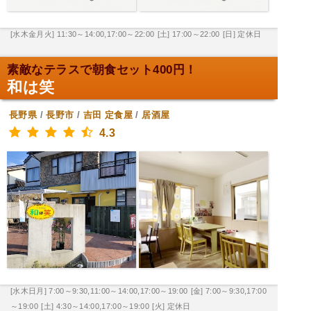
[水木金月火] 11:30～14:00,17:00～22:00
[土] 17:00～22:00
[日] 定休日
素敵なテラスで朝食セット400円！
和は笑
長野県
/
長野市
/
吉田
定食屋
/
居酒屋
4.3
[水木日月] 7:00～9:30,11:00～14:00,17:00～19:00
[金] 7:00～9:30,17:00
～19:00
[土] 4:30～14:00,17:00～19:00
[火] 定休日