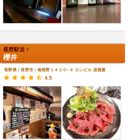
長野駅近！
櫻井
長野県
/
長野市
/
南長野１４２０−４ ロンビル
居酒屋
4.5