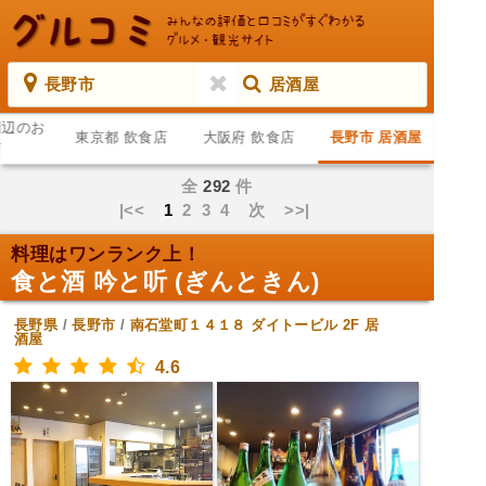
長野市
居酒屋
周辺のお
東京都 飲食店
大阪府 飲食店
長野市 居酒屋
店
全
292
件
|<<
1
2
3
4
次
>>|
料理はワンランク上！
食と酒 吟と听 (ぎんときん)
長野県
/
長野市
/
南石堂町１４１８ ダイトービル 2F
居
酒屋
4.6