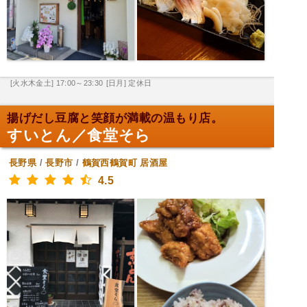
[火水木金土] 17:00～23:30
[日月] 定休日
揚げだし豆腐と笑顔が満載の温もり店。
すいとん／食堂そら
長野県
/
長野市
/
鶴賀西鶴賀町
居酒屋
4.5