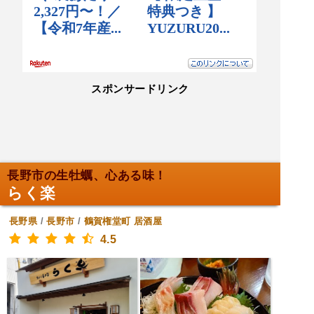
スポンサードリンク
長野市の生牡蠣、心ある味！
らく楽
長野県
/
長野市
/
鶴賀権堂町
居酒屋
4.5