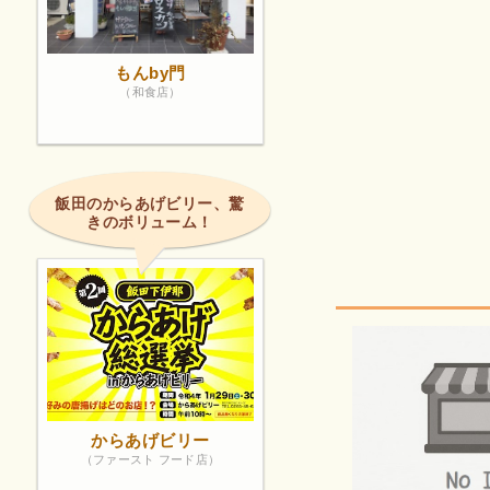
もんby門
（和食店）
飯田のからあげビリー、驚
きのボリューム！
からあげビリー
（ファースト フード店）