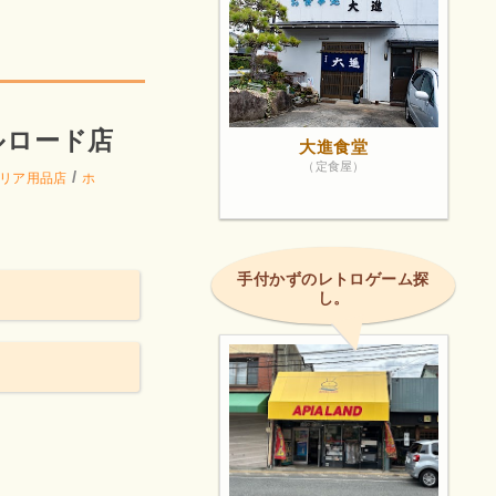
ルロード店
大進食堂
（定食屋）
/
リア用品店
ホ
手付かずのレトロゲーム探
し。