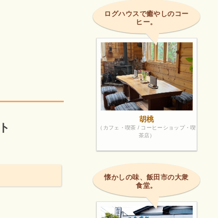
ログハウスで癒やしのコー
ヒー。
胡桃
ト
（カフェ・喫茶 / コーヒーショップ・喫
茶店）
懐かしの味、飯田市の大衆
食堂。