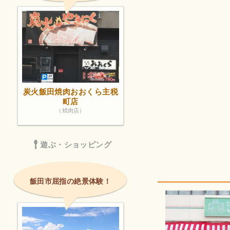
炭火飯田焼肉おおくら主税
町店
（焼肉店）
遊ぶ・ショッピング
飯田市屈指の絶景体験！