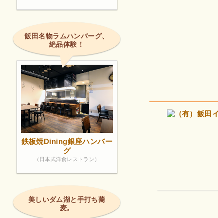
飯田名物ラムハンバーグ、
絶品体験！
鉄板焼Dining銀座ハンバー
グ
（日本式洋食レストラン）
美しいダム湖と手打ち蕎
麦。