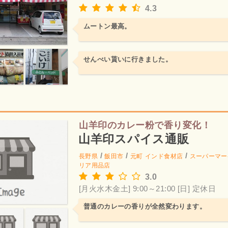
4.3
ムートン最高。
せんべい貰いに行きました。
山羊印のカレー粉で香り変化！
山羊印スパイス通販
/
/
/
長野県
飯田市
元町
インド食材店
スーパーマー
リア用品店
3.0
[月火水木金土] 9:00～21:00
[日] 定休日
普通のカレーの香りが全然変わります。