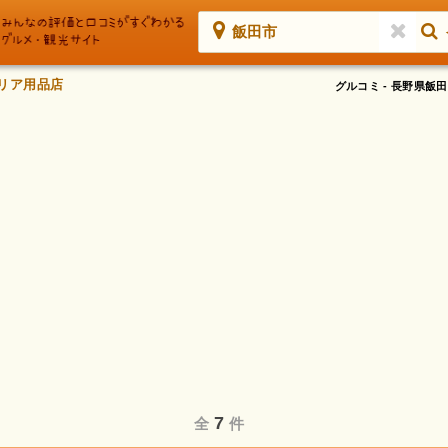
飯田市
テリア用品店
グルコミ - 長野県
7
全
件