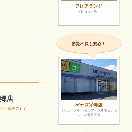
アピアランド
（おもちゃ店）
初期不良も安心！
郷店
ゲオ座光寺店
/
バッグ販売店
イ
（リサイクル ショップ / 携帯電話ショ
ップ / 家電量販店）