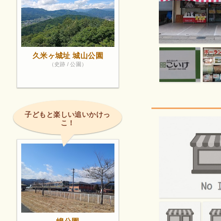
久米ヶ城址 城山公園
（史跡 / 公園）
子どもと楽しい追いかけっ
こ！