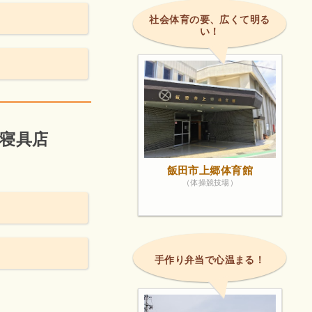
社会体育の要、広くて明る
い！
池寝具店
飯田市上郷体育館
（体操競技場）
手作り弁当で心温まる！