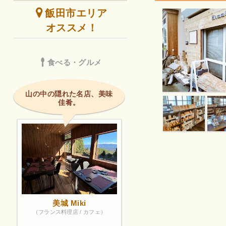
飯田市エリア
オススメ！
食べる・グルメ
山の中の隠れた名店、美味
佳肴。
美城 Miki
（フランス料理店 / カフェ）