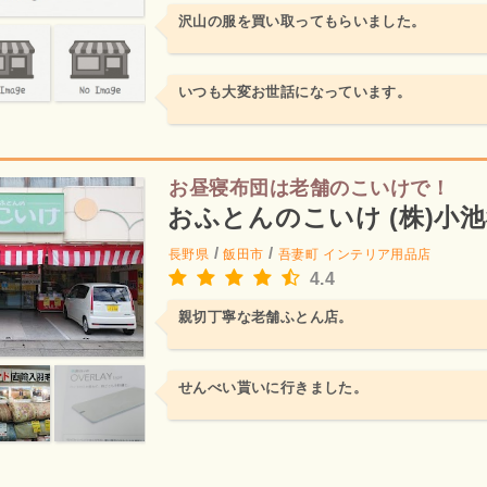
沢山の服を買い取ってもらいました。
いつも大変お世話になっています。
お昼寝布団は老舗のこいけで！
おふとんのこいけ (株)小
/
/
長野県
飯田市
吾妻町
インテリア用品店
4.4
親切丁寧な老舗ふとん店。
せんべい貰いに行きました。