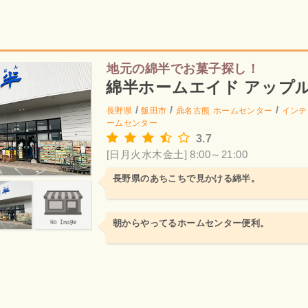
地元の綿半でお菓子探し！
綿半ホームエイド アップ
/
/
/
長野県
飯田市
鼎名古熊
ホームセンター
インテ
ームセンター
3.7
[日月火水木金土] 8:00～21:00
長野県のあちこちで見かける綿半。
朝からやってるホームセンター便利。