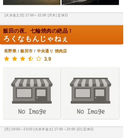
[火水金土日] 17:00～22:00
[月木] 定休日
飯田の夜、七輪焼肉の絶品！
ろくなもんじゃねぇ
長野県
/
飯田市
/
中央通り
焼肉店
3.9
[月] 18:00～23:00
[火水木金土] 17:00～23:00
[日] 定休日