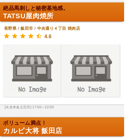
絶品馬刺しと秘密基地感。
TATSU屋肉焼所
長野県
/
飯田市
/
中央通り４丁目
焼肉店
4.6
[火水木金土日月] 17:00～22:00
ボリューム満点！
カルビ大将 飯田店