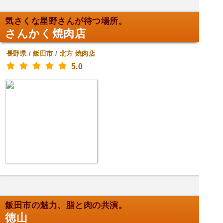
気さくな星野さんが待つ場所。
さんかく焼肉店
長野県
/
飯田市
/
北方
焼肉店
5.0
飯田市の魅力、脂と肉の共演。
徳山