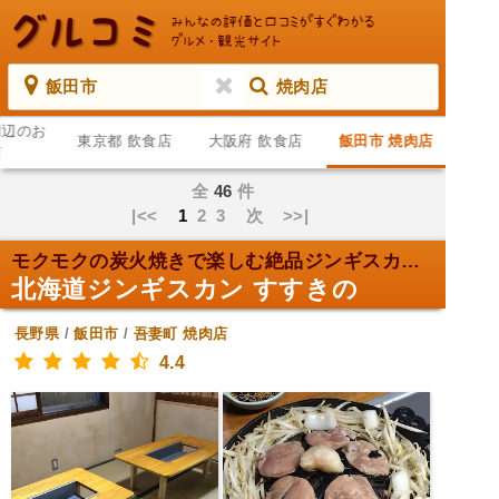
飯田市
焼肉店
周辺のお
東京都 飲食店
大阪府 飲食店
飯田市 焼肉店
店
全
46
件
|<<
1
2
3
次
>>|
モクモクの炭火焼きで楽しむ絶品ジンギスカン。
北海道ジンギスカン すすきの
長野県
/
飯田市
/
吾妻町
焼肉店
4.4