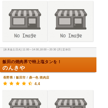
[水木金土日火] 11:00～14:00,18:00～20:30
[月] 定休日
飯田の焼肉界で特上塩タンを！
のんきや
長野県
/
飯田市
/
鼎一色
焼肉店
4.4