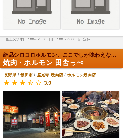
[金土火水木] 17:00～23:00
[日] 17:00～22:00
[月] 定休日
絶品シロコロホルモン、ここでしか味わえない！
焼肉・ホルモン 田舎っぺ
長野県
/
飯田市
/
座光寺
焼肉店
/
ホルモン焼肉店
3.9