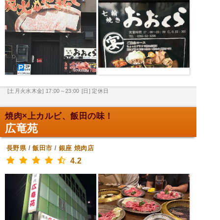
[土月火水木金] 17:00～23:00
[日] 定休日
焼肉×上カルビ、飯田の味！
広竜苑
長野県
/
飯田市
/
銀座
焼肉店
4.2