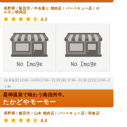
長野県
/
飯田市
/
中央通り
焼肉店
/
バーベキュー店
/
ホ
ルモン焼肉店
4.3
[火木金月] 12:00～14:00,17:00～21:30
[水] 17:00～21:30
[土日] 12:00～2
1:30
昼神温泉で味わう南信州牛。
たかどやモーモー
長野県
/
飯田市
/
山本
焼肉店
/
バーベキュー店
/
和食店
4.4