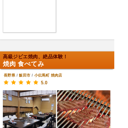
高級ジビエ焼肉、絶品体験！
焼肉 食べてみ
長野県
/
飯田市
/
小伝馬町
焼肉店
5.0