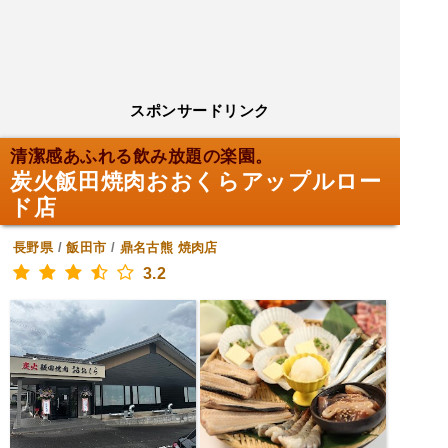
スポンサードリンク
清潔感あふれる飲み放題の楽園。
炭火飯田焼肉おおくらアップルロー
ド店
長野県
/
飯田市
/
鼎名古熊
焼肉店
3.2