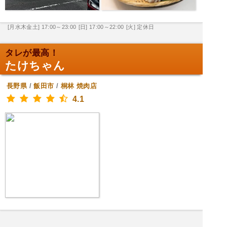
[月水木金土] 17:00～23:00
[日] 17:00～22:00
[火] 定休日
タレが最高！
たけちゃん
長野県
/
飯田市
/
桐林
焼肉店
4.1