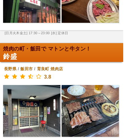
[日月火木金土] 17:30～23:00
[水] 定休日
焼肉の町・飯田で マトンと牛タン！
鈴盛
長野県
/
飯田市
/
育良町
焼肉店
3.8