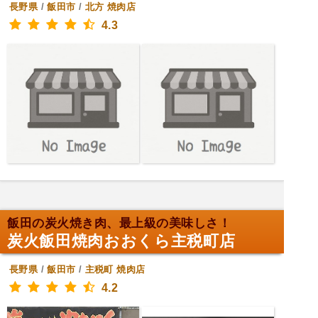
長野県
/
飯田市
/
北方
焼肉店
4.3
飯田の炭火焼き肉、最上級の美味しさ！
炭火飯田焼肉おおくら主税町店
長野県
/
飯田市
/
主税町
焼肉店
4.2