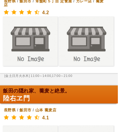
長野県
/
飯田市
/
常盤町５丁目
定食屋
/
カレー店
/
蕎麦
店
4.2
[金土日月火水木] 11:00～14:00,17:00～21:00
飯田の隠れ家、蕎麦と絶景。
陸右ヱ門
長野県
/
飯田市
/
山本
蕎麦店
4.1