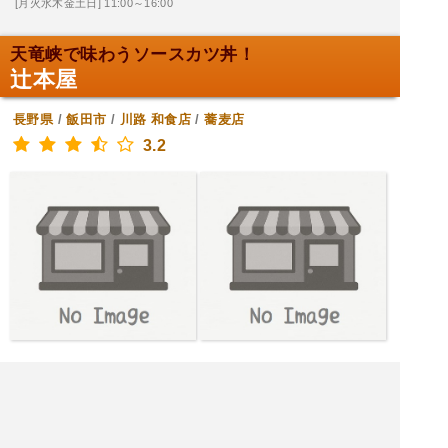
[月火水木金土日] 11:00～16:00
天竜峡で味わうソースカツ丼！
辻本屋
長野県
/
飯田市
/
川路
和食店
/
蕎麦店
3.2
[日月火水木金土] 12:00～14:00,17:00～21:00
|<<
1
2
次
>>|