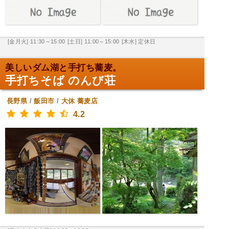
[金月火] 11:30～15:00
[土日] 11:00～15:00
[木水] 定休日
美しいダム湖と手打ち蕎麦。
手打ちそば のんび荘
長野県
/
飯田市
/
大休
蕎麦店
4.2