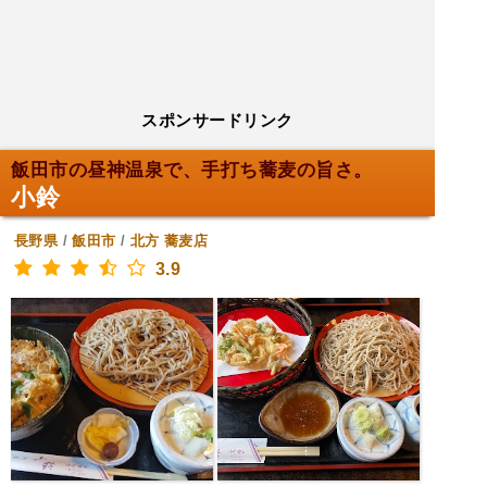
スポンサードリンク
飯田市の昼神温泉で、手打ち蕎麦の旨さ。
小鈴
長野県
/
飯田市
/
北方
蕎麦店
3.9