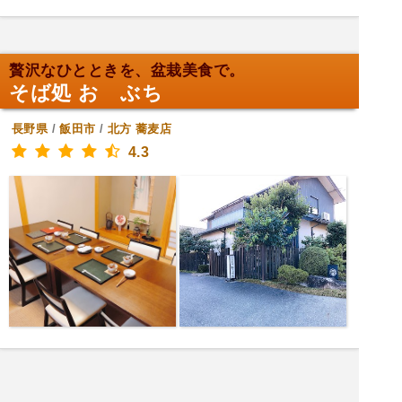
贅沢なひとときを、盆栽美食で。
そば処 おゝぶち
長野県
/
飯田市
/
北方
蕎麦店
4.3