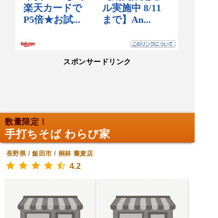
スポンサードリンク
数量限定！
手打ちそば わらび家
長野県
/
飯田市
/
桐林
蕎麦店
4.2