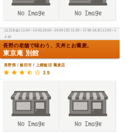
[土日水金] 11:00～14:30,18:00～20:00
[月] 11:00～17:00
[火木] 11:00～1
4:30
長野の老舗で味わう、天丼とお蕎麦。
東京庵 別館
長野県
/
飯田市
/
上郷飯沼
蕎麦店
3.9