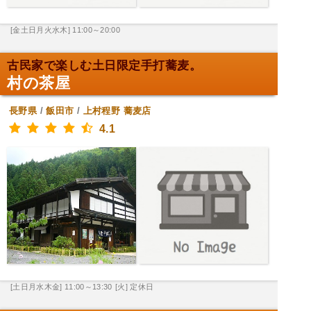
[金土日月火水木] 11:00～20:00
古民家で楽しむ土日限定手打蕎麦。
村の茶屋
長野県
/
飯田市
/
上村程野
蕎麦店
4.1
[土日月水木金] 11:00～13:30
[火] 定休日