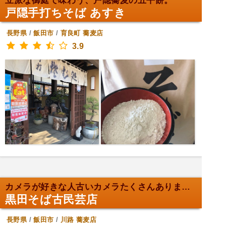
立派な御庭で味わう、戸隠蕎麦の五平餅。
戸隠手打ちそば あすき
長野県
/
飯田市
/
育良町
蕎麦店
3.9
カメラが好きな人古いカメラたくさんありました。
黒田そば古民芸店
長野県
/
飯田市
/
川路
蕎麦店