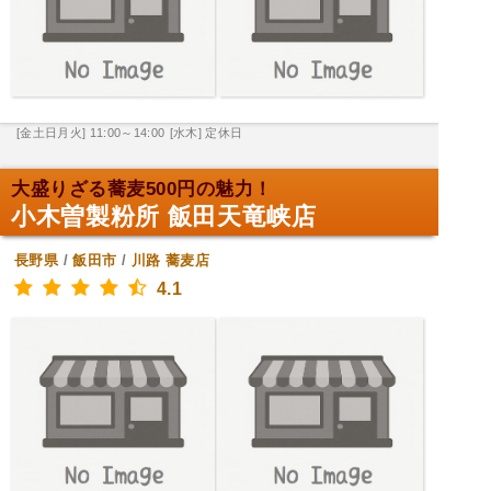
[金土日月火] 11:00～14:00
[水木] 定休日
大盛りざる蕎麦500円の魅力！
小木曽製粉所 飯田天竜峡店
長野県
/
飯田市
/
川路
蕎麦店
4.1