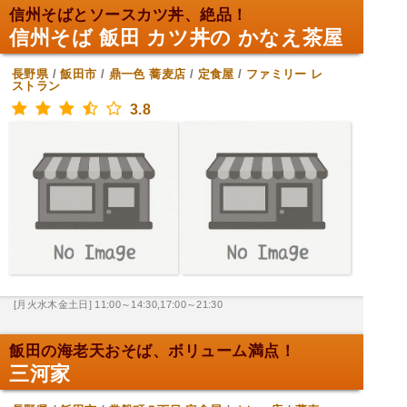
信州そばとソースカツ丼、絶品！
信州そば 飯田 カツ丼の かなえ茶屋
長野県
/
飯田市
/
鼎一色
蕎麦店
/
定食屋
/
ファミリー レ
ストラン
3.8
[月火水木金土日] 11:00～14:30,17:00～21:30
飯田の海老天おそば、ボリューム満点！
三河家