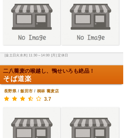
[金土日火水木] 11:30～14:00
[月] 定休日
二八蕎麦の喉越し、鴨せいろも絶品！
そば道楽
長野県
/
飯田市
/
桐林
蕎麦店
3.7