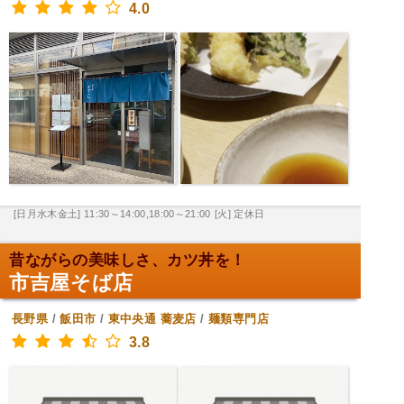
4.0
[日月水木金土] 11:30～14:00,18:00～21:00
[火] 定休日
昔ながらの美味しさ、カツ丼を！
市吉屋そば店
長野県
/
飯田市
/
東中央通
蕎麦店
/
麺類専門店
3.8