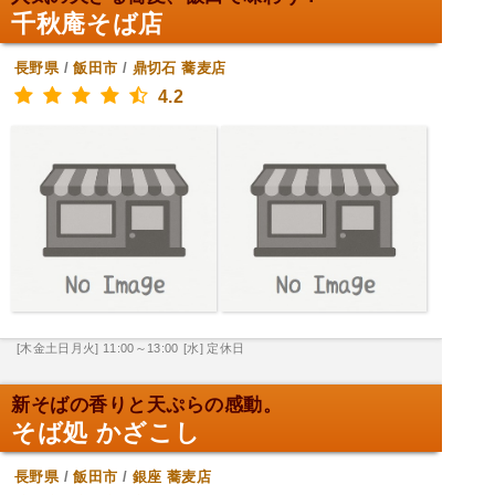
千秋庵そば店
長野県
/
飯田市
/
鼎切石
蕎麦店
4.2
[木金土日月火] 11:00～13:00
[水] 定休日
新そばの香りと天ぷらの感動。
そば処 かざこし
長野県
/
飯田市
/
銀座
蕎麦店