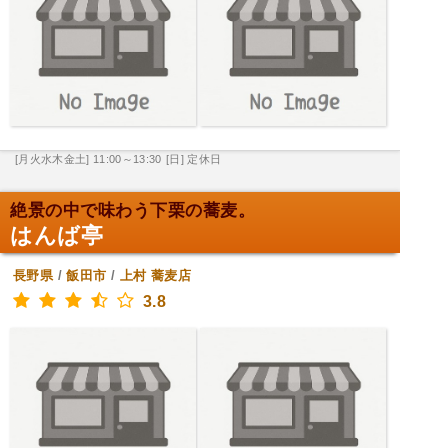
[月火水木金土] 11:00～13:30
[日] 定休日
絶景の中で味わう下栗の蕎麦。
はんば亭
長野県
/
飯田市
/
上村
蕎麦店
3.8