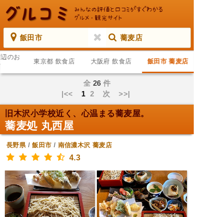
飯田市
蕎麦店
周辺のお
東京都 飲食店
大阪府 飲食店
飯田市 蕎麦店
店
全
26
件
|<<
1
2
次
>>|
旧木沢小学校近く、心温まる蕎麦屋。
蕎麦処 丸西屋
長野県
/
飯田市
/
南信濃木沢
蕎麦店
4.3