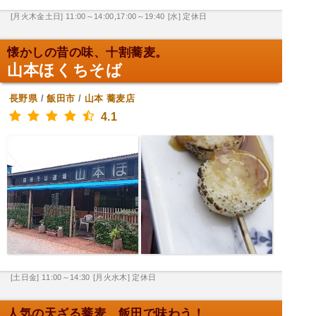
[月火木金土日] 11:00～14:00,17:00～19:40
[水] 定休日
懐かしの昔の味、十割蕎麦。
山本ほくちそば
長野県
/
飯田市
/
山本
蕎麦店
4.1
[土日金] 11:00～14:30
[月火水木] 定休日
人気の天ざる蕎麦、飯田で味わう！