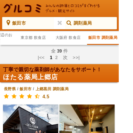
飯田市
調剤薬局
周辺のお
東京都 飲食店
大阪府 飲食店
飯田市 調剤薬局
店
全
39
件
|<<
1
2
次
>>|
丁寧で親切な薬剤師があなたをサポート！
ほたる薬局上郷店
長野県
/
飯田市
/
上郷黒田
調剤薬局
4.5