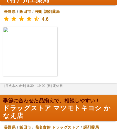
長野県
/
飯田市
/
桜町
調剤薬局
4.6
[月火水木金土] 8:30～19:00
[日] 定休日
季節に合わせた品揃えで、相談しやすい！
ドラッグストア マツモトキヨシ か
なえ店
長野県
/
飯田市
/
鼎名古熊
ドラッグストア
/
調剤薬局