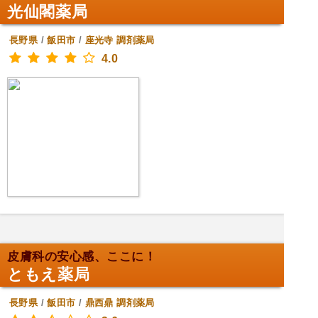
光仙閣薬局
長野県
/
飯田市
/
座光寺
調剤薬局
4.0
皮膚科の安心感、ここに！
ともえ薬局
長野県
/
飯田市
/
鼎西鼎
調剤薬局