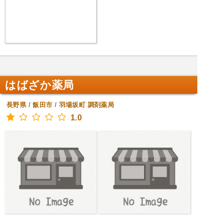
はばざか薬局
長野県
/
飯田市
/
羽場坂町
調剤薬局
1.0