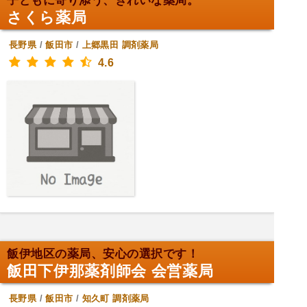
子どもに寄り添う、きれいな薬局。
さくら薬局
長野県
/
飯田市
/
上郷黒田
調剤薬局
4.6
飯伊地区の薬局、安心の選択です！
飯田下伊那薬剤師会 会営薬局
長野県
/
飯田市
/
知久町
調剤薬局