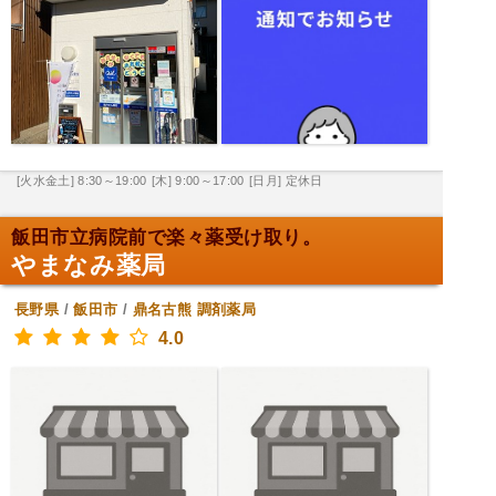
[火水金土] 8:30～19:00
[木] 9:00～17:00
[日月] 定休日
飯田市立病院前で楽々薬受け取り。
やまなみ薬局
長野県
/
飯田市
/
鼎名古熊
調剤薬局
4.0