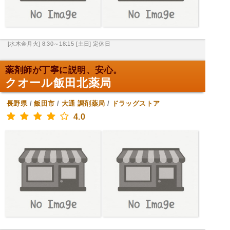
[水木金月火] 8:30～18:15
[土日] 定休日
薬剤師が丁寧に説明、安心。
クオール飯田北薬局
長野県
/
飯田市
/
大通
調剤薬局
/
ドラッグストア
4.0