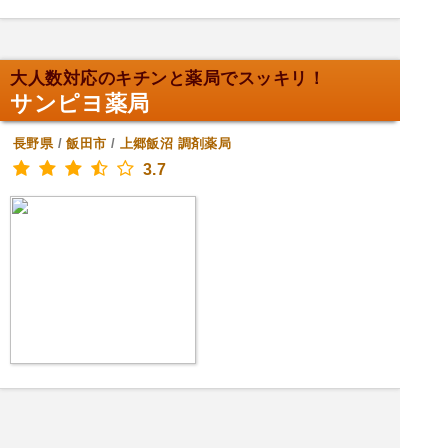
大人数対応のキチンと薬局でスッキリ！
サンピヨ薬局
長野県
/
飯田市
/
上郷飯沼
調剤薬局
3.7