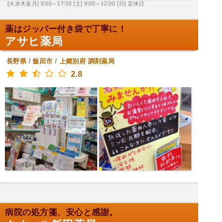
[火水木金月] 9:00～17:30
[土] 9:00～12:00
[日] 定休日
薬はジッパー付き袋で丁寧に！
アサヒ薬局
長野県
/
飯田市
/
上郷別府
調剤薬局
2.8
病院の処方箋、安心と感謝。