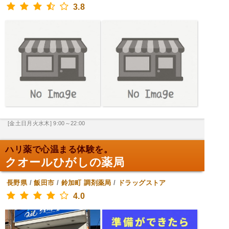
3.8
[金土日月火水木] 9:00～22:00
ハリ薬で心温まる体験を。
クオールひがしの薬局
長野県
/
飯田市
/
鈴加町
調剤薬局
/
ドラッグストア
4.0