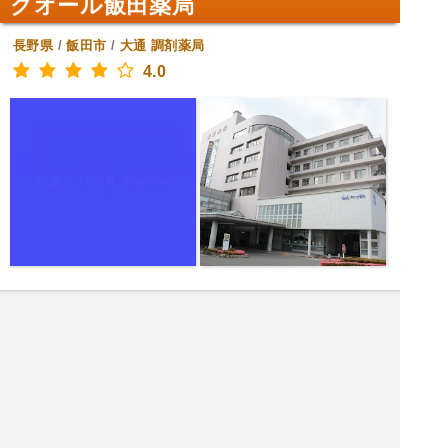
クオール飯田薬局
長野県
/
飯田市
/
大通
調剤薬局
4.0
|<<
1
2
次
>>|
長野県 調剤薬局を探す
飯田市 飲食店を探す