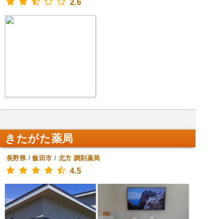
2.6
きたがた薬局
長野県
/
飯田市
/
北方
調剤薬局
4.5