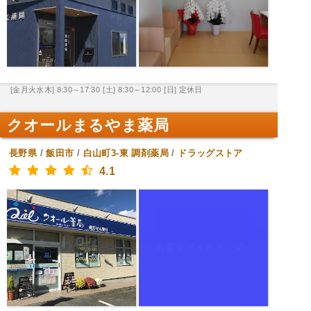
[金月火水木] 8:30～17:30
[土] 8:30～12:00
[日] 定休日
クオールまるやま薬局
長野県
/
飯田市
/
白山町3-東
調剤薬局
/
ドラッグストア
4.1