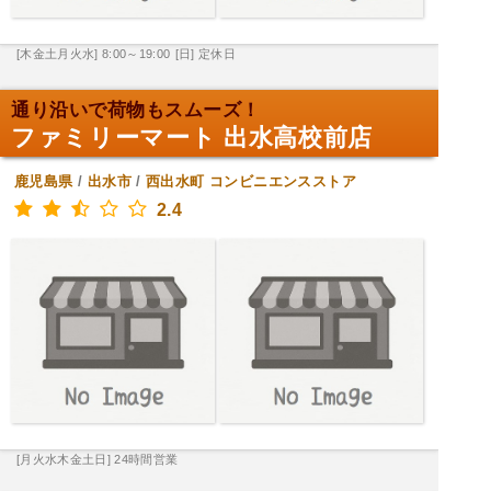
[木金土月火水] 8:00～19:00
[日] 定休日
通り沿いで荷物もスムーズ！
ファミリーマート 出水高校前店
鹿児島県
/
出水市
/
西出水町
コンビニエンスストア
2.4
[月火水木金土日] 24時間営業