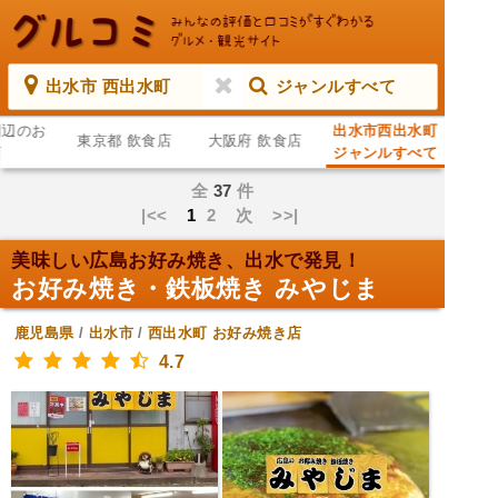
出水市 西出水町
ジャンルすべて
周辺のお
出水市西出水町
東京都 飲食店
大阪府 飲食店
店
ジャンルすべて
全
37
件
|<<
1
2
次
>>|
美味しい広島お好み焼き、出水で発見！
お好み焼き・鉄板焼き みやじま
鹿児島県
/
出水市
/
西出水町
お好み焼き店
4.7