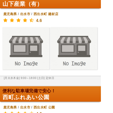
山下産業（有）
鹿児島県
/
出水市
/
西出水町
建材店
4.6
[月火水木金] 9:00～18:00
[土日] 定休日
便利な駐車場完備で安心！
西町ふれあい公園
鹿児島県
/
出水市
/
西出水町
公園