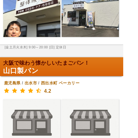
[金土月火水木] 9:00～20:00
[日] 定休日
大阪で味わう懐かしいたまごパン！
山口製パン
鹿児島県
/
出水市
/
西出水町
ベーカリー
4.2