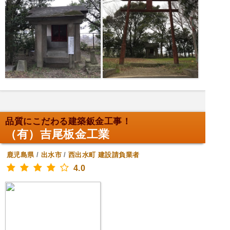
品質にこだわる建築鈑金工事！
（有）吉尾板金工業
鹿児島県
/
出水市
/
西出水町
建設請負業者
4.0