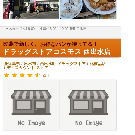
[水木金土月火] 9:00～14:00,16:00～19:00
[日] 定休日
改装で新しく、お得なパンが待ってる！
ドラッグストアコスモス 西出水店
鹿児島県
/
出水市
/
西出水町
ドラッグストア
/
化粧品店
/
ディスカウント ストア
4.1