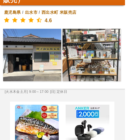
鹿児島県
/
出水市
/
西出水町
米販売店
4.6
[火水木金土月] 9:00～17:00
[日] 定休日