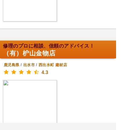
修理のプロに相談、信頼のアドバイス！
（有）枦山金物店
鹿児島県
/
出水市
/
西出水町
建材店
4.3