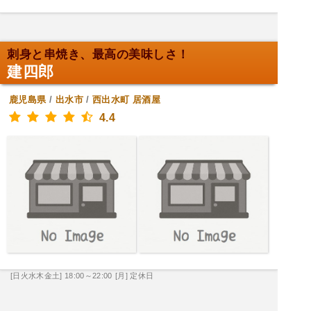
刺身と串焼き、最高の美味しさ！
建四郎
鹿児島県
/
出水市
/
西出水町
居酒屋
4.4
[日火水木金土] 18:00～22:00
[月] 定休日