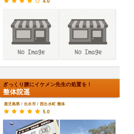
4.0
ぎっくり腰にイケメン先生の処置を！
整体院遥
鹿児島県
/
出水市
/
西出水町
整体
5.0