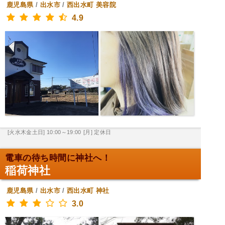
鹿児島県
/
出水市
/
西出水町
美容院
4.9
[火水木金土日] 10:00～19:00
[月] 定休日
電車の待ち時間に神社へ！
稲荷神社
鹿児島県
/
出水市
/
西出水町
神社
3.0