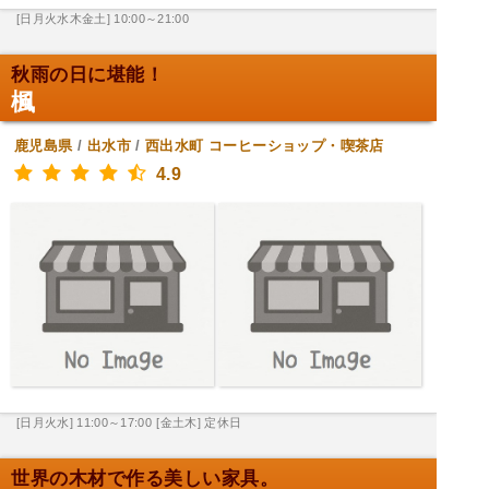
[日月火水木金土] 10:00～21:00
秋雨の日に堪能！
楓
鹿児島県
/
出水市
/
西出水町
コーヒーショップ・喫茶店
4.9
[日月火水] 11:00～17:00
[金土木] 定休日
世界の木材で作る美しい家具。