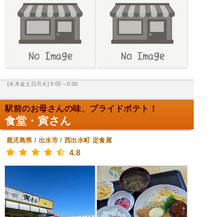
[水木金土日月火] 9:00～0:00
駅前のお母さんの味、プライドポテト！
食堂・寅さん
鹿児島県
/
出水市
/
西出水町
定食屋
4.8