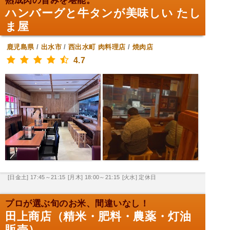
熟成肉の旨みを堪能。
ハンバーグと牛タンが美味しい たし
ま屋
鹿児島県
/
出水市
/
西出水町
肉料理店
/
焼肉店
4.7
[日金土] 17:45～21:15
[月木] 18:00～21:15
[火水] 定休日
プロが選ぶ旬のお米、間違いなし！
田上商店（精米・肥料・農薬・灯油
販売）