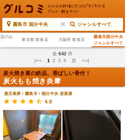
霧島市 国分中央
ジャンルすべて
周辺のお
霧島市国分中央
東京都 飲食店
大阪府 飲食店
店
ジャンルすべて
全
642
件
|<<
1
2
3
4
次
>>|
炭火焼き屋の絶品、香ばしい骨付！
炭火もも焼き炎摩
鹿児島県
/
霧島市
/
国分中央
居酒屋
4.9