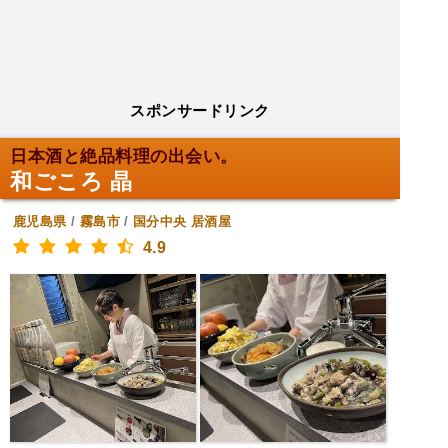
スポンサードリンク
日本酒と絶品料理の出会い。
和ごころ 晶
鹿児島県
/
霧島市
/
国分中央
居酒屋
4.9