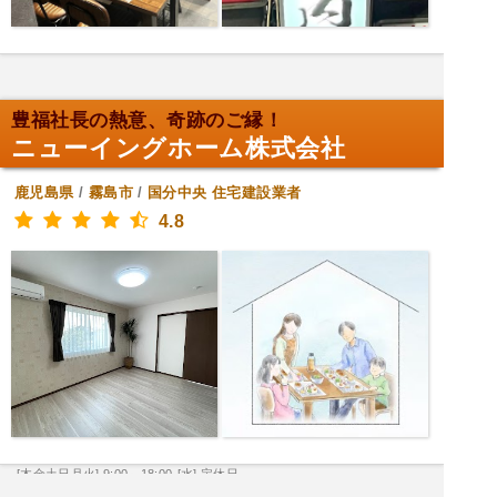
豊福社長の熱意、奇跡のご縁！
ニューイングホーム株式会社
鹿児島県
/
霧島市
/
国分中央
住宅建設業者
4.8
[木金土日月火] 9:00～18:00
[水] 定休日