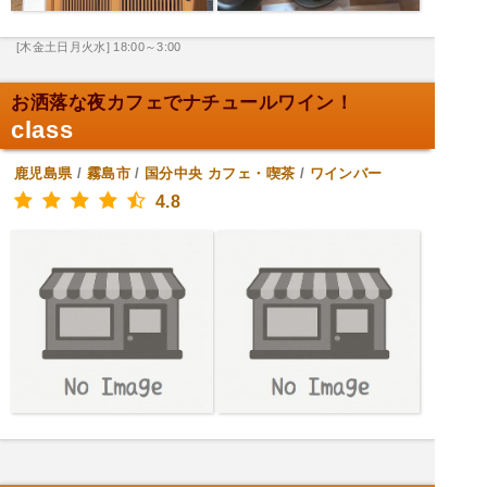
[木金土日月火水] 18:00～3:00
お洒落な夜カフェでナチュールワイン！
class
鹿児島県
/
霧島市
/
国分中央
カフェ・喫茶
/
ワインバー
4.8