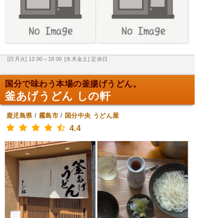
[日月火] 12:00～18:00
[水木金土] 定休日
国分で味わう本場の釜揚げうどん。
釜あげうどん しの軒
鹿児島県
/
霧島市
/
国分中央
うどん屋
4.4