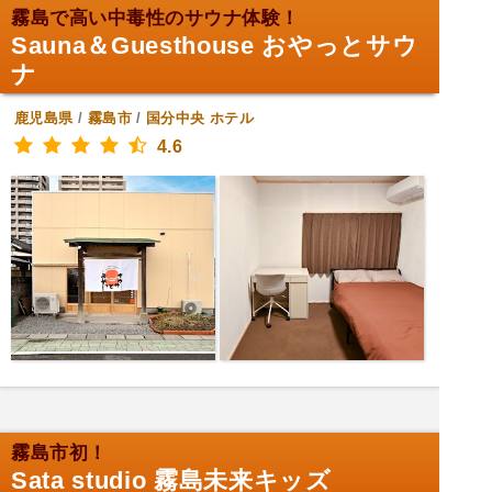
霧島で高い中毒性のサウナ体験！
Sauna＆Guesthouse おやっとサウ
ナ
鹿児島県
/
霧島市
/
国分中央
ホテル
4.6
霧島市初！
Sata studio 霧島未来キッズ