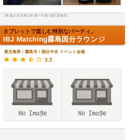
[木金土月火水] 16:30～0:00
[日] 定休日
タブレットで楽しむ特別なパーティ。
IBJ Matching霧島国分ラウンジ
鹿児島県
/
霧島市
/
国分中央
イベント会場
3.3