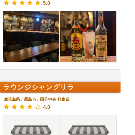
5.0
ラウンジシャングリラ
鹿児島県
/
霧島市
/
国分中央
軽食店
4.0