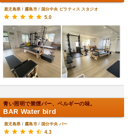
鹿児島県
/
霧島市
/
国分中央
ピラティス スタジオ
5.0
青い照明で禁煙バー、ベルギーの味。
BAR Water bird
鹿児島県
/
霧島市
/
国分中央
バー
4.3