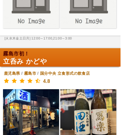
[火水木金土日月] 12:00～17:00,21:00～3:00
霧島市初！
立呑み かどや
鹿児島県
/
霧島市
/
国分中央
立食形式の飲食店
4.8