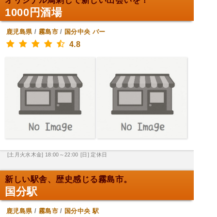
オリジナル鳥刺しで新しい出会いを！
1000円酒場
鹿児島県
/
霧島市
/
国分中央
バー
4.8
[土月火水木金] 18:00～22:00
[日] 定休日
新しい駅舎、歴史感じる霧島市。
国分駅
鹿児島県
/
霧島市
/
国分中央
駅