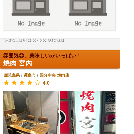
[水木金土日月] 21:00～0:00
[火] 定休日
雰囲気◎、美味しいがいっぱい！
焼肉 宮内
鹿児島県
/
霧島市
/
国分中央
焼肉店
4.0