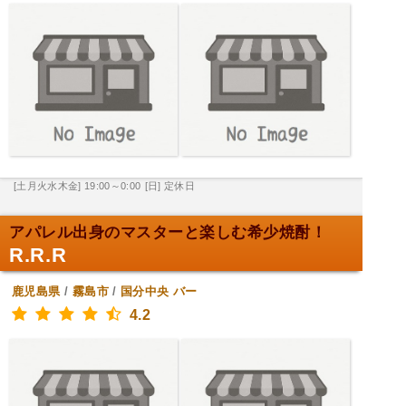
[土月火水木金] 19:00～0:00
[日] 定休日
アパレル出身のマスターと楽しむ希少焼酎！
R.R.R
鹿児島県
/
霧島市
/
国分中央
バー
4.2