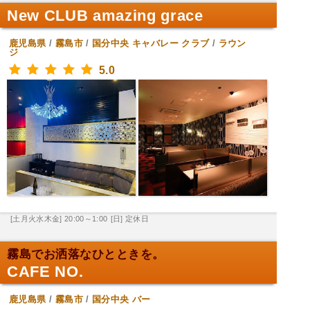
New CLUB amazing grace
鹿児島県
/
霧島市
/
国分中央
キャバレー クラブ
/
ラウン
ジ
5.0
[土月火水木金] 20:00～1:00
[日] 定休日
霧島でお洒落なひとときを。
CAFE NO.
鹿児島県
/
霧島市
/
国分中央
バー