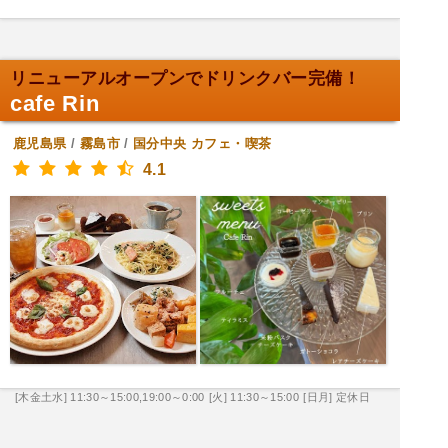
リニューアルオープンでドリンクバー完備！
cafe Rin
鹿児島県
/
霧島市
/
国分中央
カフェ・喫茶
4.1
[木金土水] 11:30～15:00,19:00～0:00
[火] 11:30～15:00
[日月] 定休日