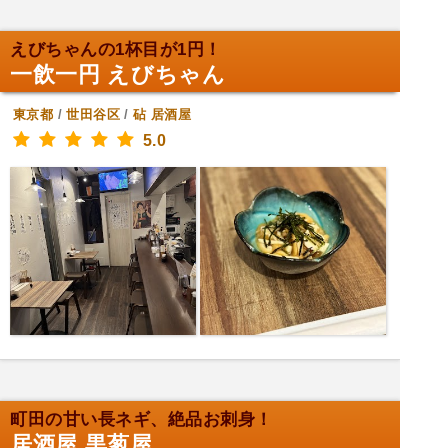
えびちゃんの1杯目が1円！
一飲一円 えびちゃん
東京都
/
世田谷区
/
砧
居酒屋
5.0
町田の甘い長ネギ、絶品お刺身！
居酒屋 黒葱屋