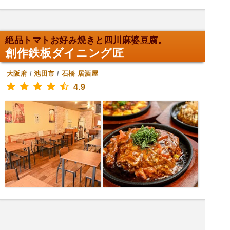
絶品トマトお好み焼きと四川麻婆豆腐。
創作鉄板ダイニング匠
大阪府
/
池田市
/
石橋
居酒屋
4.9