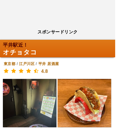
スポンサードリンク
平井駅近！
オチョタコ
東京都
/
江戸川区
/
平井
居酒屋
4.8