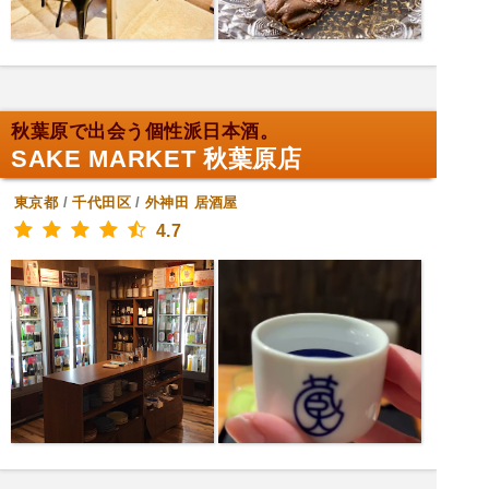
秋葉原で出会う個性派日本酒。
SAKE MARKET 秋葉原店
東京都
/
千代田区
/
外神田
居酒屋
4.7