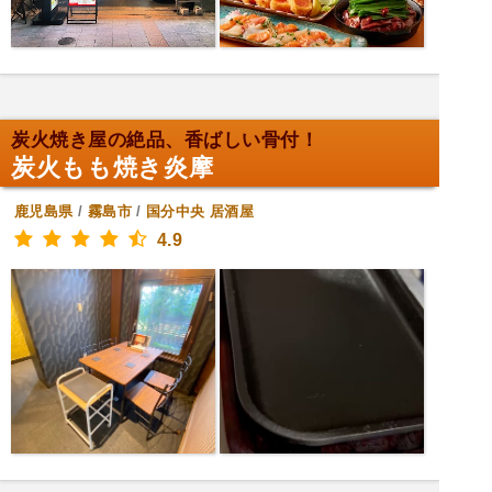
炭火焼き屋の絶品、香ばしい骨付！
炭火もも焼き炎摩
鹿児島県
/
霧島市
/
国分中央
居酒屋
4.9