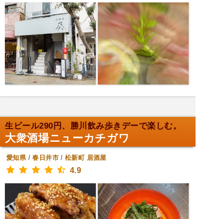
生ビール290円、勝川飲み歩きデーで楽しむ。
大衆酒場ニューカチガワ
愛知県
/
春日井市
/
松新町
居酒屋
4.9