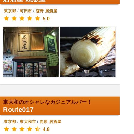
東京都
/
町田市
/
森野
居酒屋
5.0
東大和のオシャレなカジュアルバー！
Route017
東京都
/
東大和市
/
向原
居酒屋
4.8