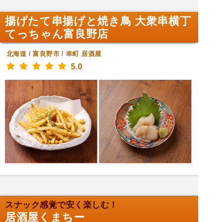
揚げたて串揚げと焼き鳥 大衆串横丁
てっちゃん富良野店
北海道
/
富良野市
/
幸町
居酒屋
5.0
スナック感覚で安く楽しむ！
居酒屋くまちー