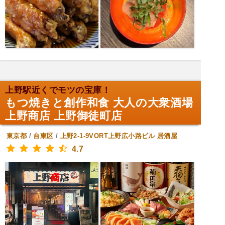
上野駅近くでモツの宝庫！
もつ焼きと創作和食 大人の大衆酒場
上野商店 上野御徒町店
東京都
/
台東区
/
上野2-1-9VORT上野広小路ビル
居酒屋
4.7