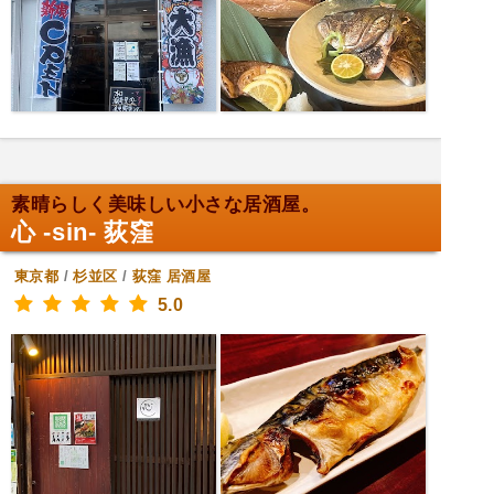
素晴らしく美味しい小さな居酒屋。
心 -sin- 荻窪
東京都
/
杉並区
/
荻窪
居酒屋
5.0