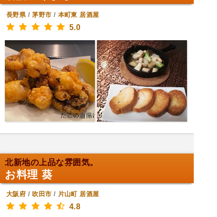
長野県
/
茅野市
/
本町東
居酒屋
5.0
北新地の上品な雰囲気。
お料理 葵
大阪府
/
吹田市
/
片山町
居酒屋
4.8