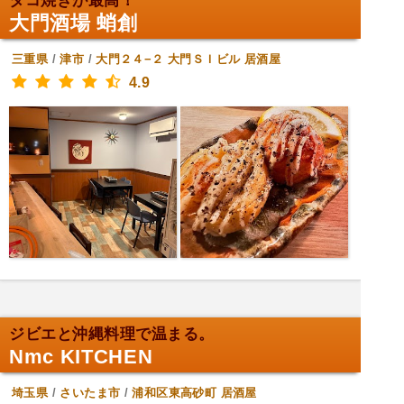
タコ焼きが最高！
大門酒場 蛸創
三重県
/
津市
/
大門２４−２ 大門ＳＩビル
居酒屋
4.9
ジビエと沖縄料理で温まる。
Nmc KITCHEN
埼玉県
/
さいたま市
/
浦和区東高砂町
居酒屋