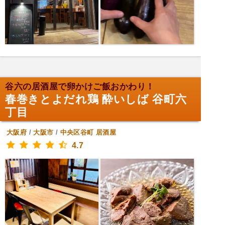
谷六の居酒屋で卵かけご飯おかわり！
春巻きとよだれ鶏 酔いしば 谷町六
丁目
大阪府
/
大阪市
/
中央区谷町
居酒屋
4.7