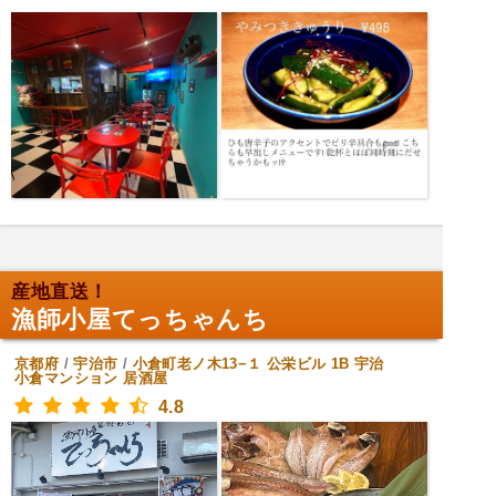
産地直送！
漁師小屋てっちゃんち
京都府
/
宇治市
/
小倉町老ノ木13−１ 公栄ビル 1B 宇治
小倉マンション
居酒屋
4.8