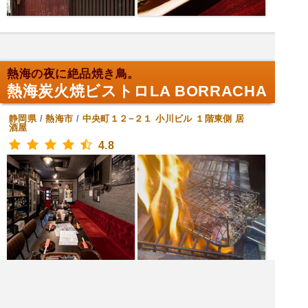
熱海の夜に絶品焼き鳥。
熱海炭火焼ビストロLA BORRACHA
静岡県
/
熱海市
/
中央町１２−２１ 小川ビル １階東側
居
酒屋
4.8