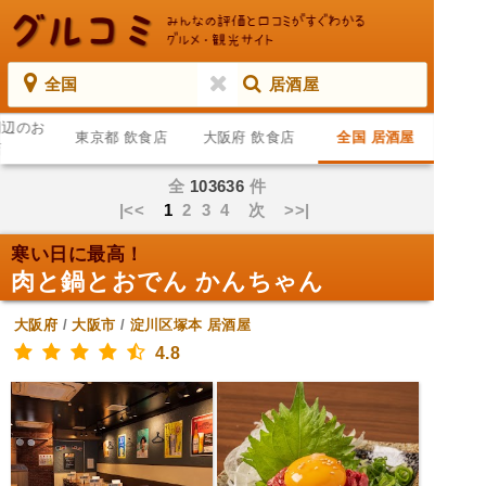
全国
居酒屋
周辺のお
東京都 飲食店
大阪府 飲食店
全国 居酒屋
店
全
103636
件
|<<
1
2
3
4
次
>>|
寒い日に最高！
肉と鍋とおでん かんちゃん
大阪府
/
大阪市
/
淀川区塚本
居酒屋
4.8