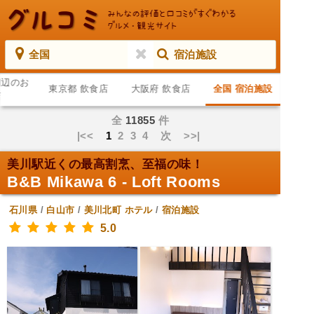
全国
宿泊施設
周辺のお
東京都 飲食店
大阪府 飲食店
全国 宿泊施設
店
全
11855
件
|<<
1
2
3
4
次
>>|
美川駅近くの最高割烹、至福の味！
B&B Mikawa 6 - Loft Rooms
石川県
/
白山市
/
美川北町
ホテル
/
宿泊施設
5.0