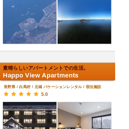
素晴らしいアパートメントでの生活。
Happo View Apartments
長野県
/
白馬村
/
北城
バケーションレンタル
/
宿泊施設
5.0