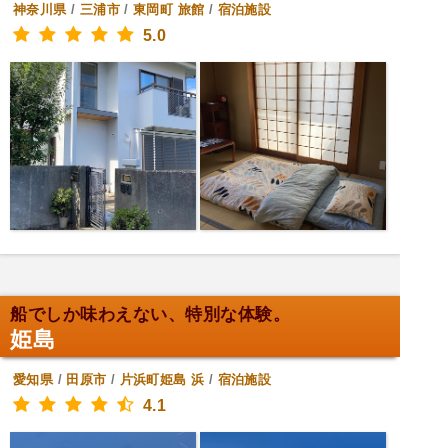
神奈川県
/
三浦市
/
東岡町
旅館
/
宿泊施設
5.0
船でしか味わえない、特別な体験。
姫島
愛知県
/
田原市
/
片浜町姫島
浜
/
宿泊施設
4.1