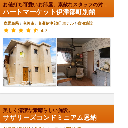
お値打ち可愛いお部屋、素敵なスタッフの対応。
ハートマーケット伊津部町別館
鹿児島県
/
奄美市
/
名瀬伊津部町
ホテル
/
宿泊施設
4.7
美しく清潔な素晴らしい施設。
サザリーズコンドミニアム恩納