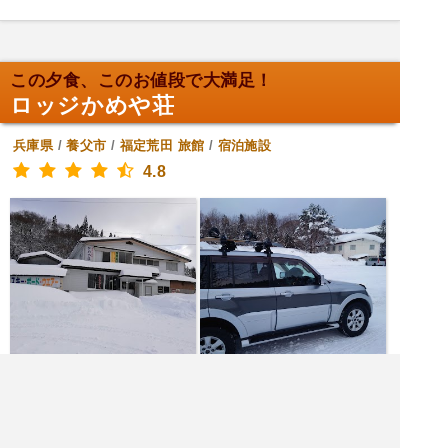
この夕食、このお値段で大満足！
ロッジかめや荘
兵庫県
/
養父市
/
福定荒田
旅館
/
宿泊施設
4.8