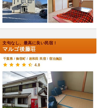
文句なし、最高に良い民宿！
マルゴ後藤荘
千葉県
/
御宿町
/
岩和田
民宿
/
宿泊施設
4.8