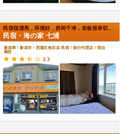
民宿很漂亮，环境好，房间干净，老板很亲切，非常好的...
民宿・海の家 七浦
新潟県
/
新潟市
/
西蒲区角田浜
民宿
/
旅行代理店
/
宿泊
施設
3.3