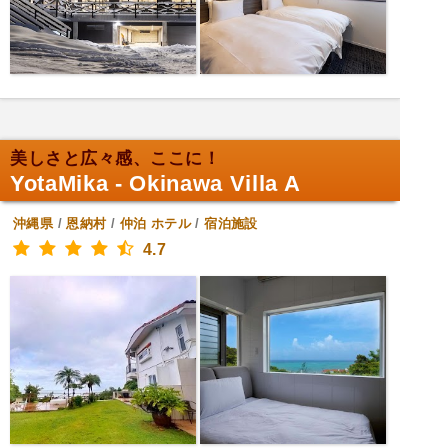
美しさと広々感、ここに！
YotaMika - Okinawa Villa A
沖縄県
/
恩納村
/
仲泊
ホテル
/
宿泊施設
4.7