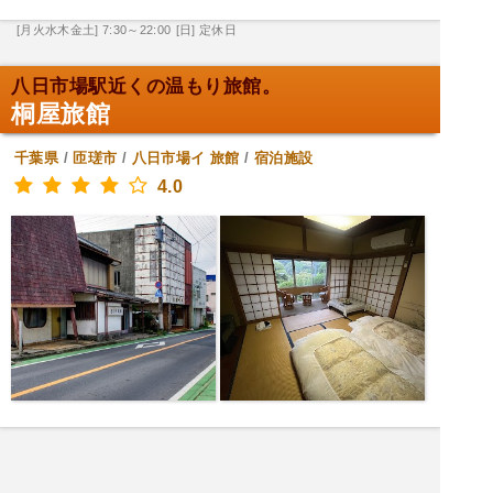
[月火水木金土] 7:30～22:00
[日] 定休日
八日市場駅近くの温もり旅館。
桐屋旅館
千葉県
/
匝瑳市
/
八日市場イ
旅館
/
宿泊施設
4.0