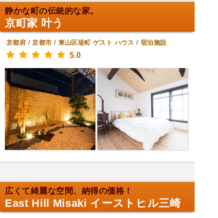
静かな町の伝統的な家。
京町家 叶う
京都府
/
京都市
/
東山区堤町
ゲスト ハウス
/
宿泊施設
5.0
広くて綺麗な空間、納得の価格！
East Hill Misaki イーストヒル三崎