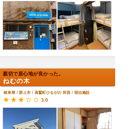
親切で居心地が良かった。
ねむの木
岐阜県
/
郡上市
/
高鷲町ひるがの
民宿
/
宿泊施設
3.0