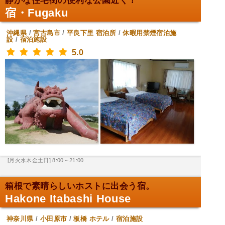
静かな住宅街の便利な公園近く！
宿・Fugaku
沖縄県
/
宮古島市
/
平良下里
宿泊所
/
休暇用禁煙宿泊施
設
/
宿泊施設
5.0
[月火水木金土日] 8:00～21:00
箱根で素晴らしいホストに出会う宿。
Hakone Itabashi House
神奈川県
/
小田原市
/
板橋
ホテル
/
宿泊施設