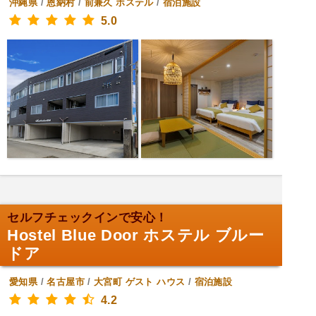
沖縄県
/
恩納村
/
前兼久
ホステル
/
宿泊施設
5.0
セルフチェックインで安心！
Hostel Blue Door ホステル ブルー
ドア
愛知県
/
名古屋市
/
大宮町
ゲスト ハウス
/
宿泊施設
4.2