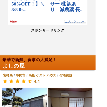
スポンサードリンク
豪華で新鮮、食事の大満足！
よしの屋
宮崎県
/
串間市
/
高松
ゲスト ハウス
/
宿泊施設
4.4