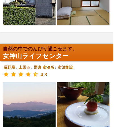
自然の中でのんびり過ごせます。
女神山ライフセンター
長野県
/
上田市
/
野倉
宿泊所
/
宿泊施設
4.3