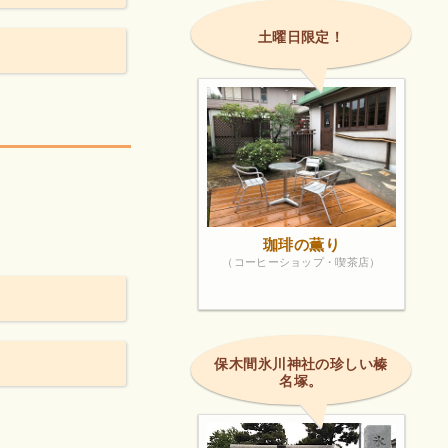
土曜日限定！
珈琲の薫り
（コーヒーショップ・喫茶店）
保木間氷川神社の珍しい榛
名塚。