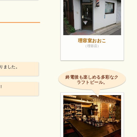
！
理容室おおこ
（理容店）
りました。
終電後も楽しめる多彩なク
ラフトビール。
！