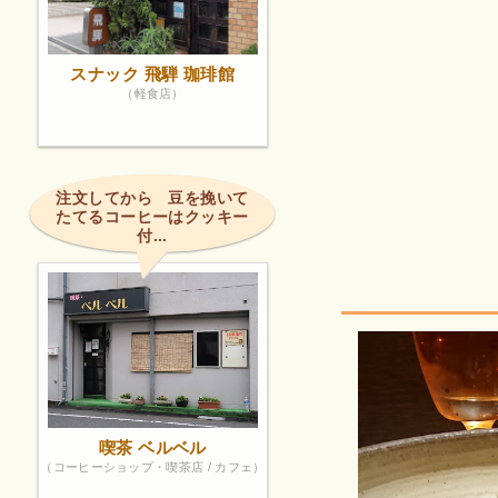
スナック 飛騨 珈琲館
（軽食店）
注文してから 豆を挽いて
たてるコーヒーはクッキー
付...
喫茶 ベルベル
（コーヒーショップ・喫茶店 / カフェ）