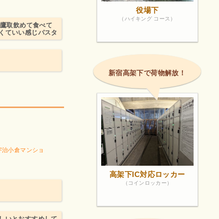
役場下
（ハイキング コース）
🚃鷹取飲めて食べて
多くていい感じパスタ
新宿高架下で荷物解放！
 宇治小倉マンショ
高架下IC対応ロッカー
（コインロッカー）
しいとおすすめして