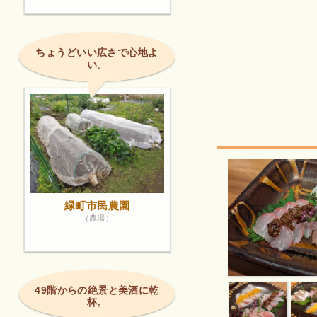
ちょうどいい広さで心地よ
い。
緑町市民農園
（農場）
49階からの絶景と美酒に乾
杯。