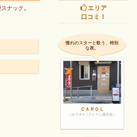
エリア
理スナック。
口コミ！
憧れのスターと歌う、特別
な夜。
ＣＡＲＯＬ
（カラオケ / クレーン販売店）