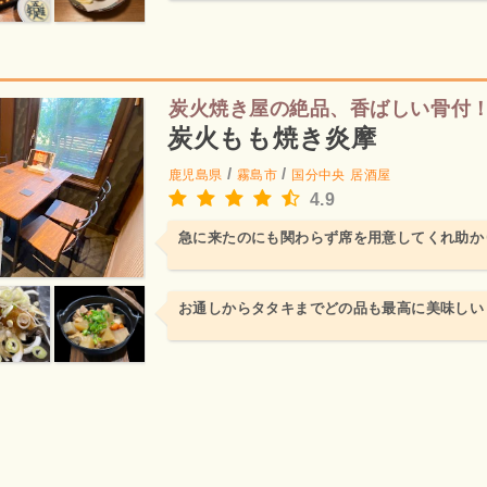
炭火焼き屋の絶品、香ばしい骨付
炭火もも焼き炎摩
/
/
鹿児島県
霧島市
国分中央
居酒屋
4.9
急に来たのにも関わらず席を用意してくれ助か
お通しからタタキまでどの品も最高に美味しい