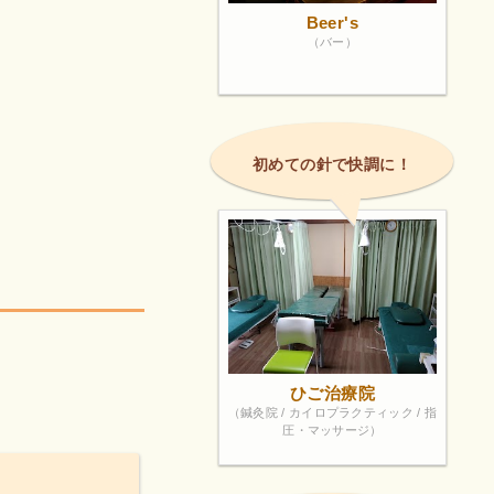
Beer's
（バー）
初めての針で快調に！
！
ひご治療院
（鍼灸院 / カイロプラクティック / 指
圧・マッサージ）