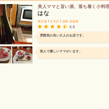
美人ママと旨い酒、落ち着く小料
はな
/
/
東京都
文京区
湯島
居酒屋
4.6
雰囲気の良い大人のお店です。
美人で優しいママがいます。