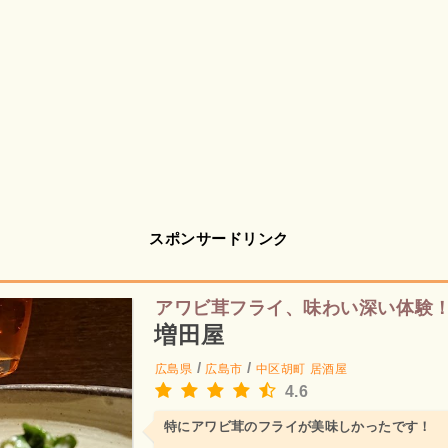
スポンサードリンク
アワビ茸フライ、味わい深い体験
増田屋
/
/
広島県
広島市
中区胡町
居酒屋
4.6
特にアワビ茸のフライが美味しかったです！