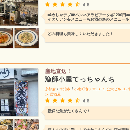
4.6
📸めしやデブ🍽️ペンネアラビアータ💰1200円
イタリアン🍝メニューもお酒の為のメニュー
も色々あって悩む...
どの料理も美味しくいただきました！
産地直送！
漁師小屋てっちゃんち
/
/
京都府
宇治市
小倉町老ノ木13−１ 公栄ビル 1B
ン
居酒屋
4.8
新鮮な魚がたくさんで！
何人もの方に新しくできたこちらのお店が美味