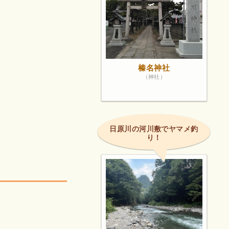
榛名神社
（神社）
日原川の河川敷でヤマメ釣
り！