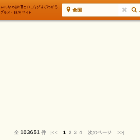
全国
103651
全
件
|<<
1
2
3
4
次のページ
>>|