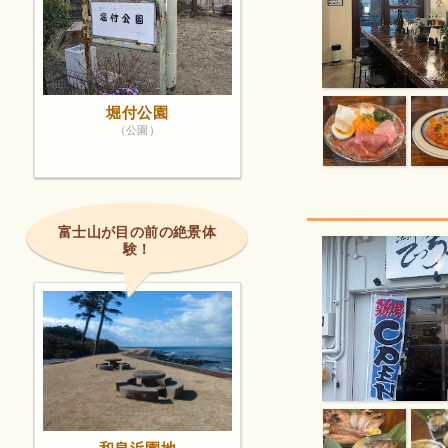
堀付公園
（公園）
富士山が目の前の絶景体
験！