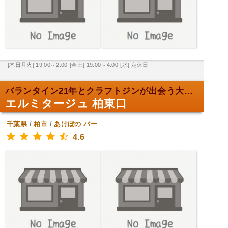
[木日月火] 19:00～2:00
[金土] 19:00～4:00
[水] 定休日
バランタイン21年とクラフトジンが出会う大人の隠れ...
エルミタージュ 柏東口
千葉県
/
柏市
/
あけぼの
バー
4.6