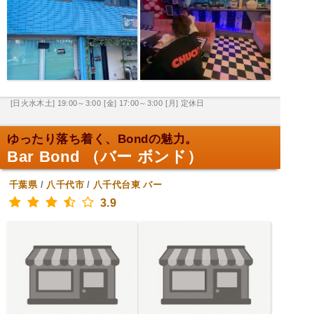
[日火水木土] 19:00～3:00
[金] 17:00～3:00
[月] 定休日
ゆったり落ち着く、Bondの魅力。
Bar Bond （バー ボンド）
千葉県
/
八千代市
/
八千代台東
バー
3.9