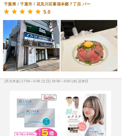
千葉県
/
千葉市
/
花見川区幕張本郷７丁目
バー
5.0
[月火木金] 17:00～0:00
[土日] 18:00～0:00
[水] 定休日