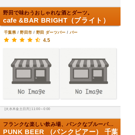
野田で味わうおしゃれな酒とダーツ。
cafe &BAR BRIGHT（ブライト）
千葉県
/
野田市
/
野田
ダーツバー
/
バー
4.5
[火水木金土日月] 11:00～0:00
フランクな楽しい飲み場、パンクなブルーパブ。
PUNK BEER （パンクビアー） 千葉