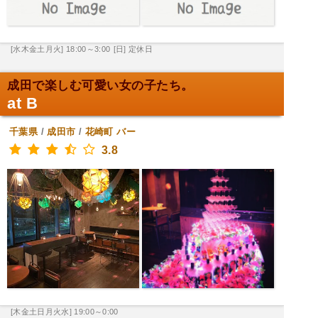
[水木金土月火] 18:00～3:00
[日] 定休日
成田で楽しむ可愛い女の子たち。
at B
千葉県
/
成田市
/
花崎町
バー
3.8
[木金土日月火水] 19:00～0:00