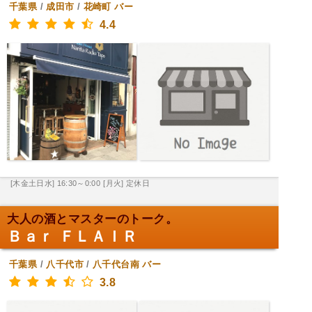
千葉県
/
成田市
/
花崎町
バー
4.4
[木金土日水] 16:30～0:00
[月火] 定休日
大人の酒とマスターのトーク。
Ｂａｒ ＦＬＡＩＲ
千葉県
/
八千代市
/
八千代台南
バー
3.8