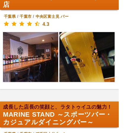
店
千葉県
/
千葉市
/
中央区富士見
バー
4.3
成長した店長の笑顔と、ラタトゥイユの魅力！
MARINE STAND ～スポーツバー・
カジュアルダイニングバー～