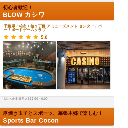
初心者歓迎！
BLOW カシワ
千葉県
/
柏市
/
柏１丁目
アミューズメント センター
/
バ
ー
/
ボードゲームクラブ
5.0
[水木金土日月火] 17:00～0:00
厚焼き玉子とスポーツ、幕張本郷で楽しむ！
Sports Bar Cocon