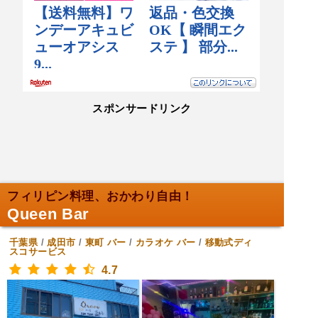
スポンサードリンク
フィリピン料理、おかわり自由！
Queen Bar
千葉県
/
成田市
/
東町
バー
/
カラオケ バー
/
移動式ディ
スコサービス
4.7