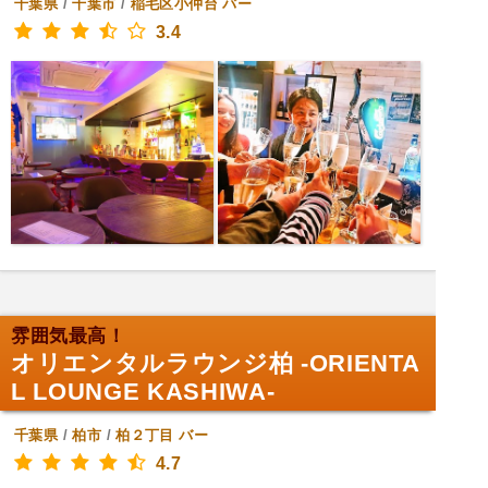
千葉県
/
千葉市
/
稲毛区小仲台
バー
3.4
雰囲気最高！
オリエンタルラウンジ柏 -ORIENTA
L LOUNGE KASHIWA-
千葉県
/
柏市
/
柏２丁目
バー
4.7