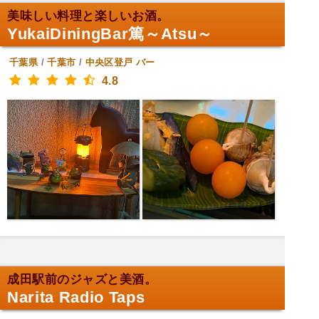
美味しい料理と楽しいお酒。
YukaiDiningBar篤～Atsu～
千葉県
/
千葉市
/
中央区登戸
バー
4.8
成田駅前のジャズと美酒。
Narita Radio Taps