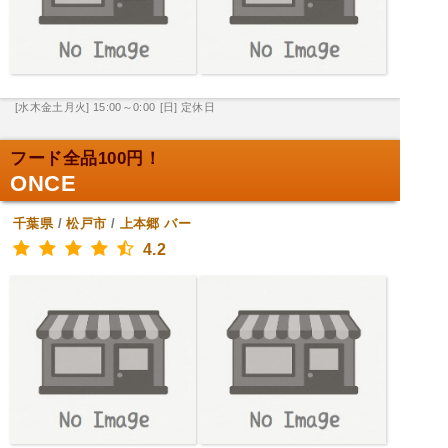
[水木金土月火] 15:00～0:00
[日] 定休日
フード全品100円！
ONCE
千葉県
/
松戸市
/
上本郷
バー
4.2