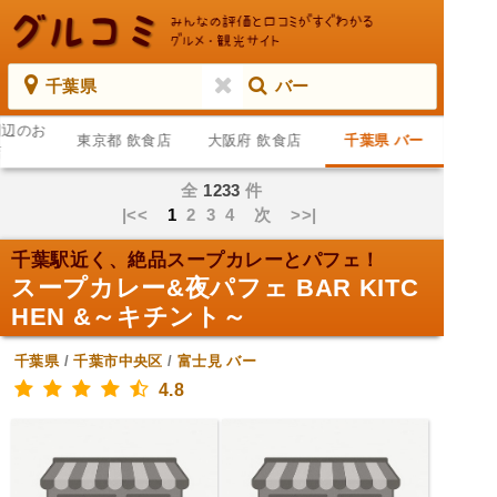
千葉県
バー
周辺のお
東京都 飲食店
大阪府 飲食店
千葉県 バー
店
全
1233
件
|<<
1
2
3
4
次
>>|
千葉駅近く、絶品スープカレーとパフェ！
スープカレー&夜パフェ BAR KITC
HEN &～キチント～
千葉県
/
千葉市中央区
/
富士見
バー
4.8