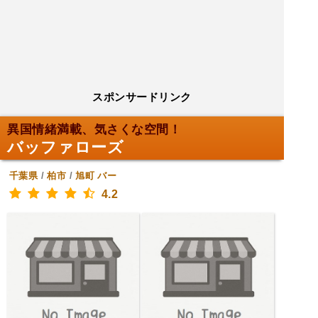
スポンサードリンク
異国情緒満載、気さくな空間！
バッファローズ
千葉県
/
柏市
/
旭町
バー
4.2