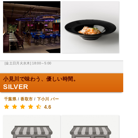
[金土日月火水木] 18:00～5:00
小見川で味わう、優しい時間。
SILVER
千葉県
/
香取市
/
下小川
バー
4.6