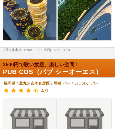
[月火水木金] 17:00～1:00
[土日] 15:00～1:00
3500円で歌い放題、楽しい空間！
PUB COS（パブ シーオーエス）
福岡県
/
北九州市小倉北区
/
堺町
バー
/
カラオケ バー
4.9