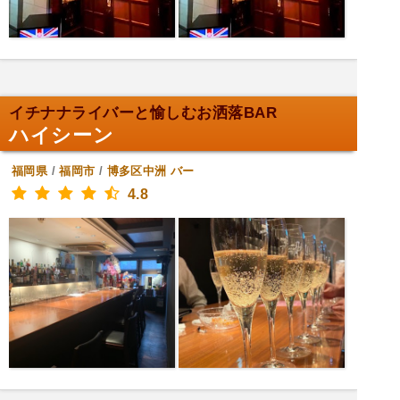
イチナナライバーと愉しむお洒落BAR
ハイシーン
福岡県
/
福岡市
/
博多区中洲
バー
4.8