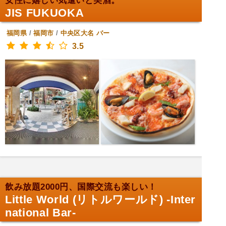
女性に嬉しい気遣いと美酒。
JIS FUKUOKA
福岡県
/
福岡市
/
中央区大名
バー
3.5
飲み放題2000円、国際交流も楽しい！
Little World (リトルワールド) -Inter
national Bar-