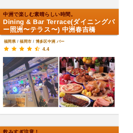
中洲で楽しむ素晴らしい時間。
Dining & Bar Terrace(ダイニングバ
ー照洲〜テラス〜) 中洲春吉橋
福岡県
/
福岡市
/
博多区中洲
バー
4.4
飲みすぎ注意！