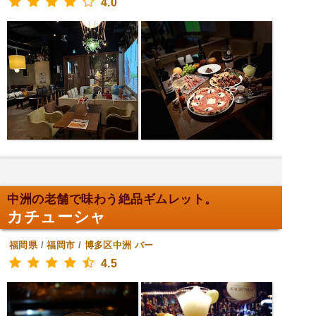
4.0
中洲の老舗で味わう絶品ギムレット。
カチューシャ
福岡県
/
福岡市
/
博多区中洲
バー
4.5