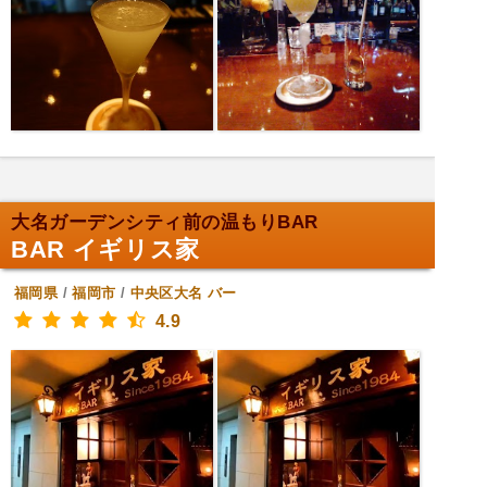
大名ガーデンシティ前の温もりBAR
BAR イギリス家
福岡県
/
福岡市
/
中央区大名
バー
4.9