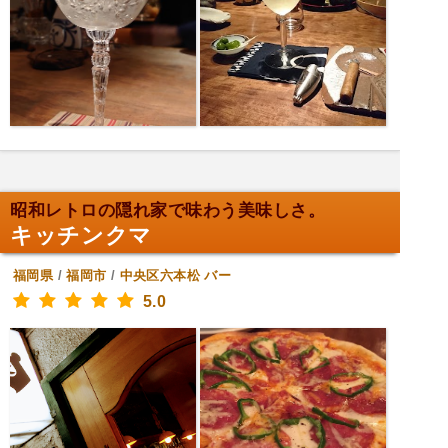
昭和レトロの隠れ家で味わう美味しさ。
キッチンクマ
福岡県
/
福岡市
/
中央区六本松
バー
5.0