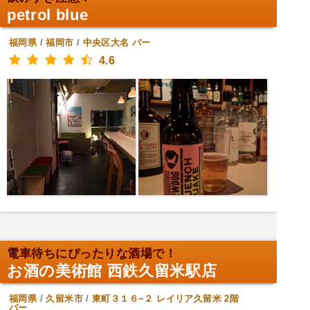
petrol blue
福岡県
/
福岡市
/
中央区大名
バー
4.6
電車待ちにぴったりな酒場で！
お酒の美術館 西鉄久留米駅店
福岡県
/
久留米市
/
東町３１６−２ レイリア久留米 2階
バー