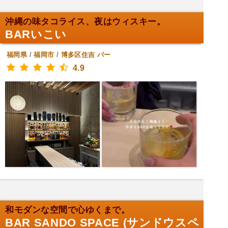
沖縄の味タコライス、夜はウィスキー。
BARいこい
福岡県
/
福岡市
/
博多区住吉
バー
4.9
和モダンな空間で心ゆくまで。
BAR SANDO SPACE (サンドウスペ