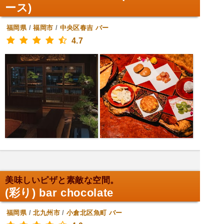
ース)
福岡県
/
福岡市
/
中央区春吉
バー
4.7
美味しいピザと素敵な空間。
(彩り) bar chocolate
福岡県
/
北九州市
/
小倉北区魚町
バー