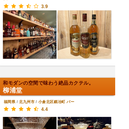
3.9
和モダンの空間で味わう絶品カクテル。
柳浦堂
福岡県
/
北九州市
/
小倉北区鍛冶町
バー
4.4