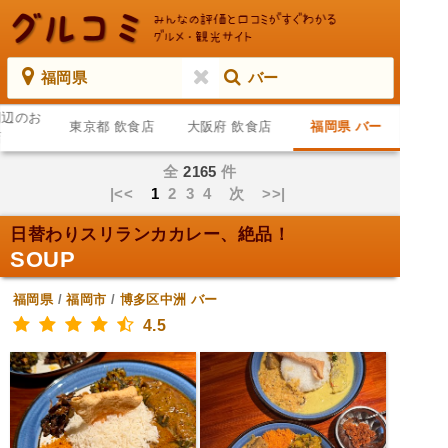
福岡県
バー
周辺のお
東京都 飲食店
大阪府 飲食店
福岡県 バー
店
全
2165
件
|<<
1
2
3
4
次
>>|
日替わりスリランカカレー、絶品！
SOUP
福岡県
/
福岡市
/
博多区中洲
バー
4.5