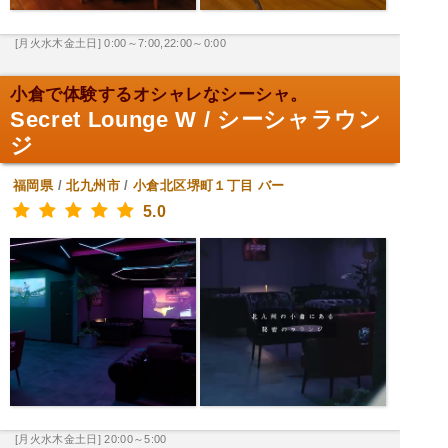
[月火水木金土日] 0:00～7:00,22:00～0:00
小倉で体験するオシャレなシーシャ。
Secret Lounge W / シーシャラウン
ジ
福岡県
/
北九州市
/
小倉北区堺町１丁目
バー
5.0
[月火水木金土日] 20:00～5:00