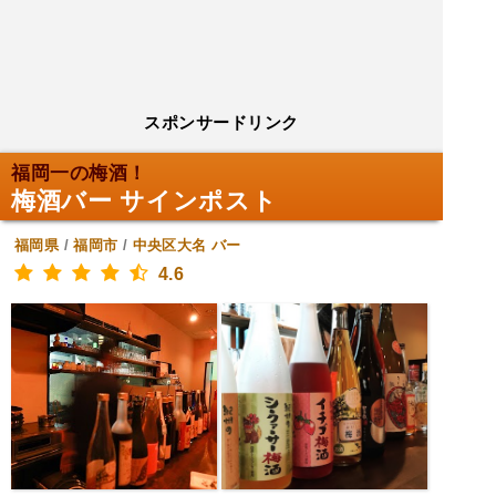
スポンサードリンク
福岡一の梅酒！
梅酒バー サインポスト
福岡県
/
福岡市
/
中央区大名
バー
4.6