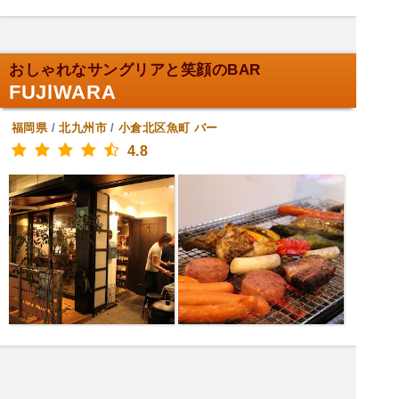
おしゃれなサングリアと笑顔のBAR
FUJlWARA
福岡県
/
北九州市
/
小倉北区魚町
バー
4.8