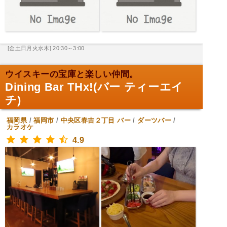
[金土日月火水木] 20:30～3:00
ウイスキーの宝庫と楽しい仲間。
Dining Bar THx!(バー ティーエイ
チ)
福岡県
/
福岡市
/
中央区春吉２丁目
バー
/
ダーツバー
/
カラオケ
4.9