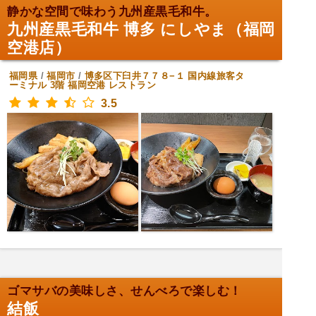
静かな空間で味わう九州産黒毛和牛。
九州産黒毛和牛 博多 にしやま（福岡
空港店）
福岡県
/
福岡市
/
博多区下臼井７７８−１ 国内線旅客タ
ーミナル 3階 福岡空港
レストラン
3.5
ゴマサバの美味しさ、せんべろで楽しむ！
結飯