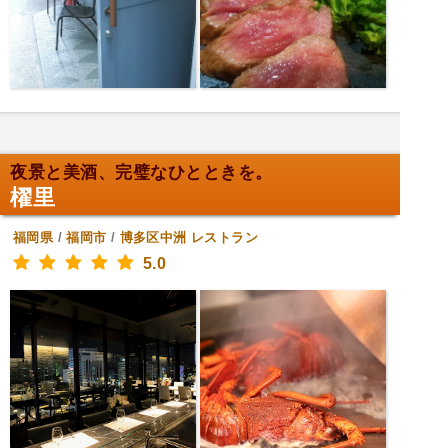
夜景と美酒、完璧なひとときを。
櫂里
福岡県
/
福岡市
/
博多区中洲
レストラン
5.0