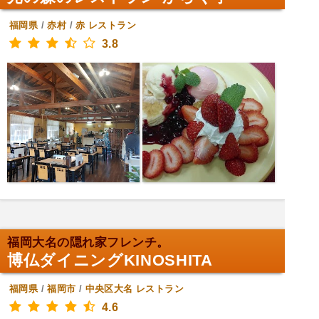
福岡県
/
赤村
/
赤
レストラン
3.8
福岡大名の隠れ家フレンチ。
博仏ダイニングKINOSHITA
福岡県
/
福岡市
/
中央区大名
レストラン
4.6