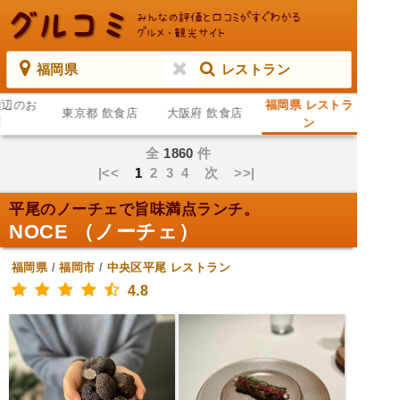
福岡県
レストラン
周辺のお
福岡県 レストラ
東京都 飲食店
大阪府 飲食店
店
ン
全
1860
件
|<<
1
2
3
4
次
>>|
平尾のノーチェで旨味満点ランチ。
NOCE （ノーチェ）
福岡県
/
福岡市
/
中央区平尾
レストラン
4.8