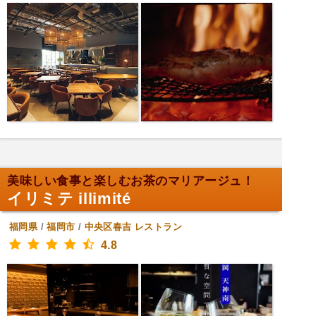
美味しい食事と楽しむお茶のマリアージュ！
イリミテ illimité
福岡県
/
福岡市
/
中央区春吉
レストラン
4.8