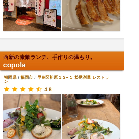
西新の素敵ランチ、手作りの温もり。
copola
福岡県
/
福岡市
/
早良区祖原１３−１ 松尾測量
レストラ
ン
4.8