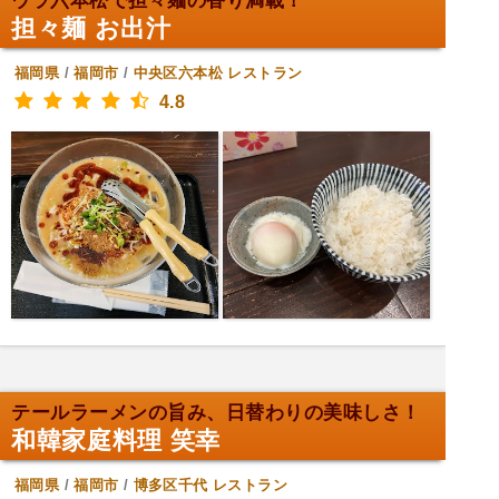
ウラ六本松で担々麺の香り満載！
担々麺 お出汁
福岡県
/
福岡市
/
中央区六本松
レストラン
4.8
テールラーメンの旨み、日替わりの美味しさ！
和韓家庭料理 笑幸
福岡県
/
福岡市
/
博多区千代
レストラン