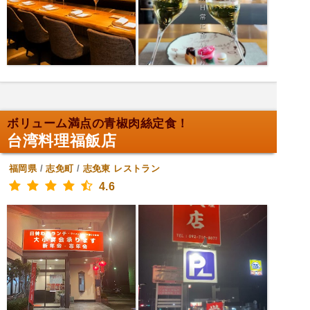
ボリューム満点の青椒肉絲定食！
台湾料理福飯店
福岡県
/
志免町
/
志免東
レストラン
4.6