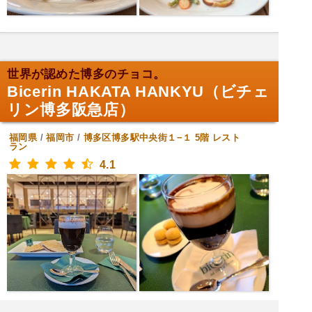
世界が認めた博多のチョコ。
Bicerin HAKATA HANKYU（ビチェ
リン博多阪急店）
福岡県
/
福岡市
/
博多区博多駅中央街１−１ 5階
レスト
ラン
4.1