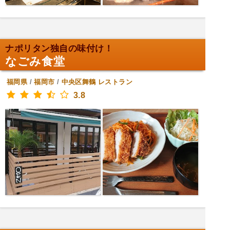
ナポリタン独自の味付け！
なごみ食堂
福岡県
/
福岡市
/
中央区舞鶴
レストラン
3.8