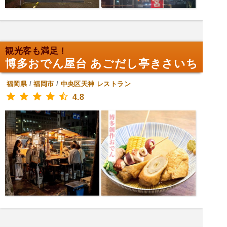
観光客も満足！
博多おでん屋台 あごだし亭きさいち
福岡県
/
福岡市
/
中央区天神
レストラン
4.8