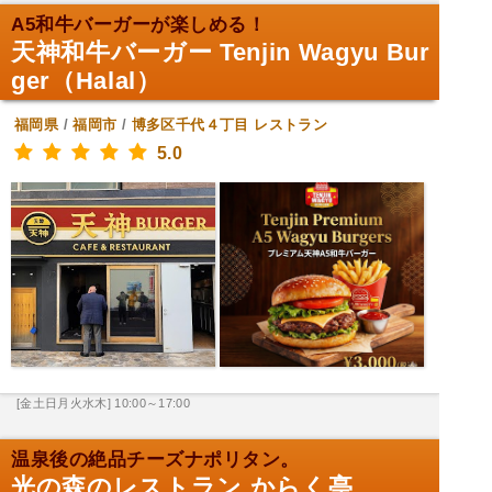
A5和牛バーガーが楽しめる！
天神和牛バーガー Tenjin Wagyu Bur
ger（Halal）
福岡県
/
福岡市
/
博多区千代４丁目
レストラン
5.0
[金土日月火水木] 10:00～17:00
温泉後の絶品チーズナポリタン。
光の森のレストラン からく亭