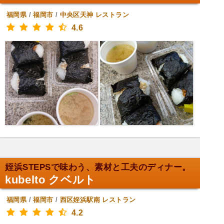
福岡県
/
福岡市
/
中央区天神
レストラン
4.6
姪浜STEPSで味わう、素材と工夫のディナー。
kubelto クベルト
福岡県
/
福岡市
/
西区姪浜駅南
レストラン
4.2