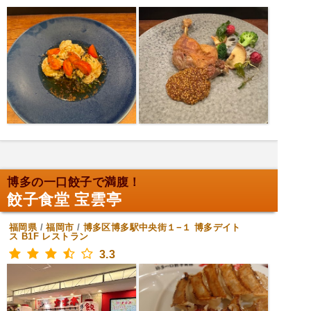
博多の一口餃子で満腹！
餃子食堂 宝雲亭
福岡県
/
福岡市
/
博多区博多駅中央街１−１ 博多デイト
ス B1F
レストラン
3.3