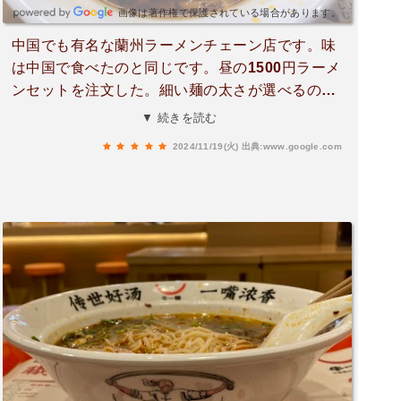
画像は著作権で保護されている場合があります。
中国でも有名な蘭州ラーメンチェーン店です。味
は中国で食べたのと同じです。昼の1500円ラーメ
ンセットを注文した。細い麺の太さが選べるの
で、好みで細めの麺にしました。ラーメンの提供
▼ 続きを読む
も早くて、スープは一番最初に口にして、美味し
2024/11/19(火)
出典:www.google.com
いーと思いました。ラー油は途中で入れたら、味
の変化も楽しめれました。前菜のシャキシャキじ
ゃがいももおすすめです。しっかり味付いてちょ
っとピリ辛で美味しいです。