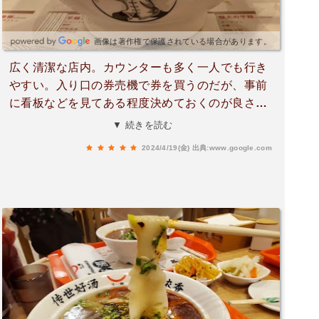
画像は著作権で保護されている場合があります。
広く清潔な店内。カウンターも多く一人でも行き
やすい。入り口の券売機で券を買うのだが、事前
に看板などを見てある程度決めておくのが良さそ
う。牛肉麺はあっさりしつつもコクがあってとて
▼ 続きを読む
も美味しい。途中からラー油や黒酢で味変するの
2024/4/19(金)
出典:www.google.com
も楽しい。おつまみとしてメニューにあった鶏肉
の山椒和えも辛すぎず美味しかった。店員さんの
中には日本語ペラペラの人もいたので心配しなく
ても大丈夫です！