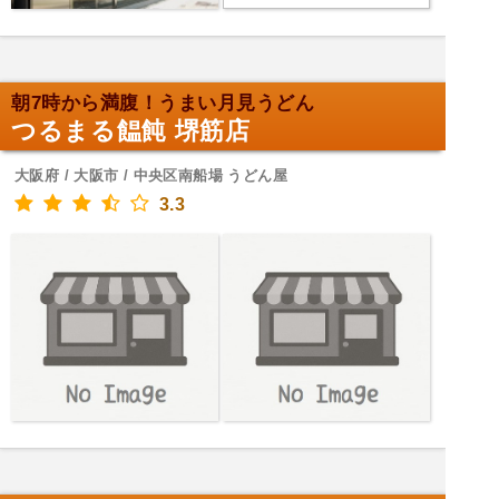
朝7時から満腹！うまい月見うどん
つるまる饂飩 堺筋店
大阪府 / 大阪市 / 中央区南船場 うどん屋
3.3