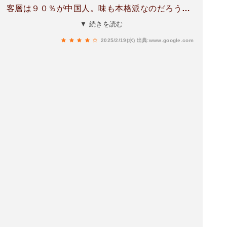
客層は９０％が中国人。味も本格派なのだろうけ
ど、日和って牛肉炒麺にしてしまった。肉が大豆
▼ 続きを読む
ミートかと思うほど肉肉しさがなかったけど味は
2025/2/19(水)
出典:www.google.com
悪くなかった。次は牛肉温麺食べなければだめだ
な。