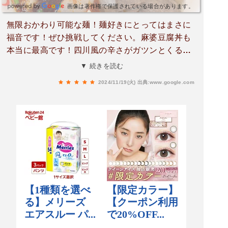
画像は著作権で保護されている場合があります。
無限おかわり可能な麺！麺好きにとってはまさに
福音です！ぜひ挑戦してください。麻婆豆腐丼も
本当に最高です！四川風の辛さがガツンとくるタ
イプでもなく、甘めの日式麻婆でもなく、香り高
▼ 続きを読む
くほんのりピリ辛で、「辛いものが食べたいけど
2024/11/19(火)
出典:www.google.com
辛すぎるのは苦手」な人にちょうど良い味わいで
す。一緒に添えられる小さな焼き餅はサクサクの
食感で崩れ落ちそうなくらい美味しく、付け合わ
せの小鉢はさっぱりしていて箸休めにぴったり。
ご飯の量も自分の食べたい量に調整できるので、
本当に隙のない一品です！