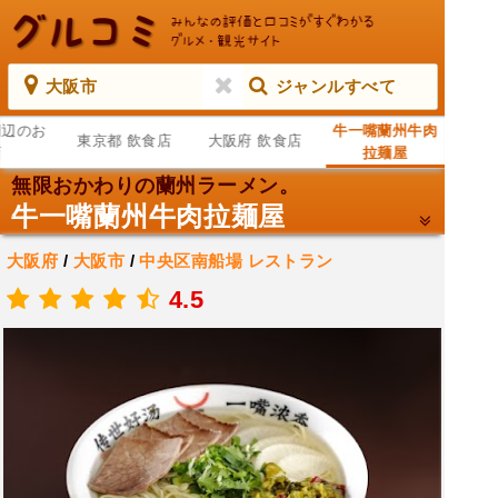
大阪市
ジャンルすべて
周辺のお
牛一嘴蘭州牛肉
東京都 飲食店
大阪府 飲食店
店
拉麺屋
無限おかわりの蘭州ラーメン。
牛一嘴蘭州牛肉拉麺屋
大阪府
/
大阪市
/
中央区南船場
レストラン
.
4.5