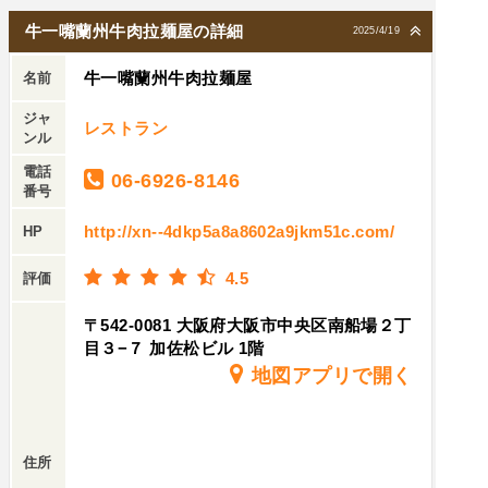
牛一嘴蘭州牛肉拉麺屋の詳細
2025/4/19
牛一嘴蘭州牛肉拉麺屋
名前
ジャ
レストラン
ンル
電話
06-6926-8146
番号
http://xn--4dkp5a8a8602a9jkm51c.com/
HP
4.5
評価
〒542-0081 大阪府大阪市中央区南船場２丁
目３−７ 加佐松ビル 1階
地図アプリで開く
住所