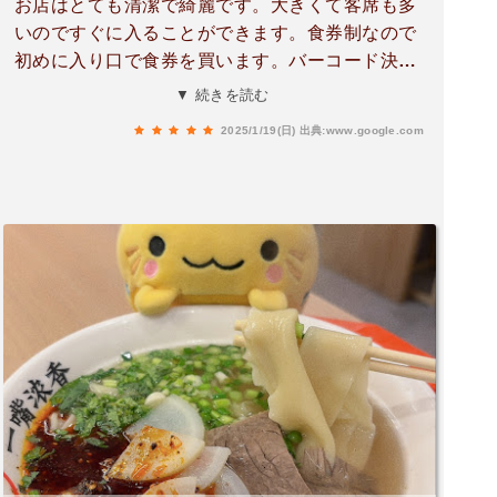
お店はとても清潔で綺麗です。大きくて客席も多
いのですぐに入ることができます。食券制なので
初めに入り口で食券を買います。バーコード決済
も利用できました。中国人と思われる方がやって
▼ 続きを読む
いて本格的な蘭州ラーメン店です。
2025/1/19(日)
出典:www.google.com