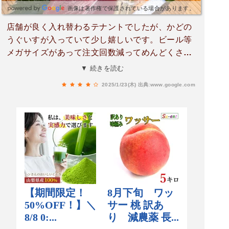
ィーで使いやすいお店でした。安く済ませいけど
画像は著作権で保護されている場合があります。
美味しいもの食べたい時にぴったりです！学生さ
店舗が良く入れ替わるテナントでしたが、かどの
んや若い方にもおすすめでカウンターもあるので
うぐいすが入っていて少し嬉しいです。ビール等
1人でも。みんなでワイワイしたい時や宴会にも
メガサイズがあって注文回数減ってめんどくさく
いいなと思いました🍺
ないのも嬉しいです。大手羽先は熱々でしっかり
▼ 続きを読む
味が染みており、かなりオススメでした。おつま
2025/1/23(木)
出典:www.google.com
みメンマはマストです。コスパはかなり高いの
に、牛肉も刺身も一定レベル以上に美味しいの
は、福岡ならではな気がします。駅チカなので、
終電前に引っかけるにはとてもいい立地と思いま
す。話が弾んでタクシーで帰ったのは内緒です。