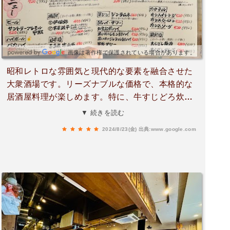
画像は著作権で保護されている場合があります。
昭和レトロな雰囲気と現代的な要素を融合させた
大衆酒場です。リーズナブルな価格で、本格的な
居酒屋料理が楽しめます。特に、牛すじどろ炊き
や豚串は看板メニューとして人気が高く、とろけ
▼ 続きを読む
るような食感が魅力です。他にも、ギリレバの絶
2024/8/23(金)
出典:www.google.com
妙なレア感や、大手羽Zの豪快な食べ応えなど、
さまざまなメニューが揃っています。女性一人で
も気軽に立ち寄れる雰囲気で、美味しいお酒と料
理を満喫できるお店です。