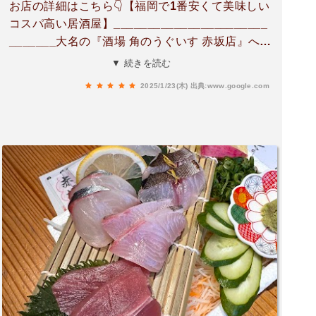
お店の詳細はこちら👇【福岡で1番安くて美味しい
コスパ高い居酒屋】_______________________
_______大名の『酒場 角のうぐいす 赤坂店』へ🏮
☑うぐいす大満足コース 4,000円☑牛すじどろ炊
▼ 続きを読む
き 290円☑角の豚串 290円☑本日の色箱 1,200円☑
2025/1/23(木)
出典:www.google.com
うぐいすのポテサラ 420円☑若鶏のからあげ 440
円☑茶豆 250円___________________________
___赤坂駅から徒歩1分の大人気の大衆居酒屋🏮福
岡で1番安くて美味しいと思わせる神がかった高
コスパ🥇大衆居酒屋ですが店内は綺麗で料理も美
味しいんです😋笑席数も約100席あり、狭さを感
じることなく楽しめました。普通に食べて飲んで
も1人3,000円ほどで激安です🉐ここの名物は「角
の豚串」「牛すじどろ炊き」です🍢店内に入ると
正面にある大きな鍋でぐつぐつ煮込まれてます。
これがほろほろトロトロでとっても美味しかった
です💯「本日の色箱」という刺身の盛り合わせも
ぜひ食べてほしい🐟接客も良くて料理もスピーデ