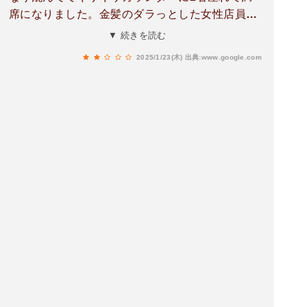
席になりました。金髪のダラっとした女性店員に
最初のオーダー（氷結レモンサワーと白岳ボト
▼ 続きを読む
ル）を注文して飲み方はどうしますかと聞かれ
2025/1/23(木)
出典:www.google.com
「ロックでグラス1つでお願いします」って言っ
たら「えっ？」と言われたので同じ事言いまし
た。3分ほどで氷結レモンサワーと白岳ボトルと
グラス2つが来ました。待っても氷来ないのでカ
ウンターにいる子に「すみません、ロックセット
で頼んでまだ氷が来てません」と言ったら「あ
っ、はい。」と言って5分後ぐらいに持って来ま
した。さすがに最初のドリンクオーダー頼んで10
分以上またすのはどうかと思います。料理はそん
なに待つ事なく来ました。さすが福岡！刺身のコ
スパがよすぎる。酢もつは値段の割にたっぷり入
ってたけど酢が効いてなかったです。パリパリ豚
足がびっくり！ザラメ乗せて焼いてるか知らない
けどパリパリだけど激甘っ！！かりんとう食べて
るのかと思うぐらい甘い。下にお酢が飛んだ南蛮