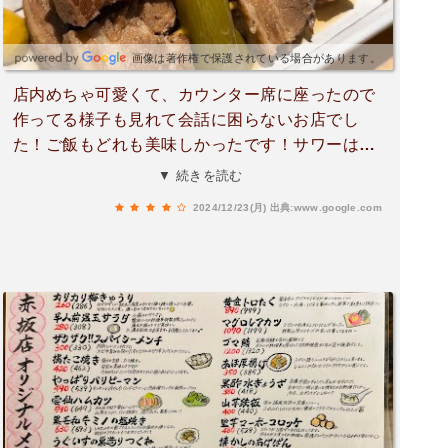
画像は著作権で保護されている場合があります。
店内めちゃ可愛くて、カウンター席に座ったので
作ってる様子も見れて会話に困らないお店でし
た！ご飯もどれも美味しかったです！サワーはシ
ャーベットが上に乗ってて、かためだったので若
▼ 続きを読む
干食べづらさはありましたが美味しかったです！
2024/12/23(月)
出典:www.google.com
他にも店舗があって、店舗限定のものもあるみた
いなので行ってみたいです！