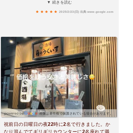
和の大衆酒場」を現代風にアレンジしたもの。温
▼ 続きを読む
かみのある内装と気軽に立ち寄れる雰囲気が魅力
2025/2/23(日)
出典:www.google.com
です。特に「牛すじどろ炊き」は名物料理で、3
種類の味噌ダレで約1日半煮込まれ、牛すじがと
ろとろになるまで仕上げられています。甘みのあ
る醤油で煮込んだ「角の豚串」や、アボカドを練
り込んだ「うぐいすのポテサラ」など、リーズナ
ブルな価格で楽しめるメニューが豊富です。1人
飲みやしっかり食べたいときなど様々な場面で利
用ができるお店です。【メニュー】・牛すじどら
炊き319円(税込)・角の豚串 319円(税込)・本日の
色箱 五種盛り 1,320円(税込)・うぐいすのポテサ
ラ 462円(税込)・若鶏のからあげ 484円(税込)・揚
たこ焼き 439円(税込)𝟣人あたり平均3,000円。
画像は著作権で保護されている場合があります。
祝前日の日曜日の夜22時に2名で行きました。か
なり混んでてギリギリカウンターに2名座れて満