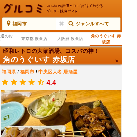
福岡市
ジャンルすべて
周辺のお
角のうぐいす 赤
東京都 飲食店
大阪府 飲食店
店
坂店
昭和レトロの大衆酒場、コスパの神！
角のうぐいす 赤坂店
福岡県
/
福岡市
/
中央区大名
居酒屋
.
4.4