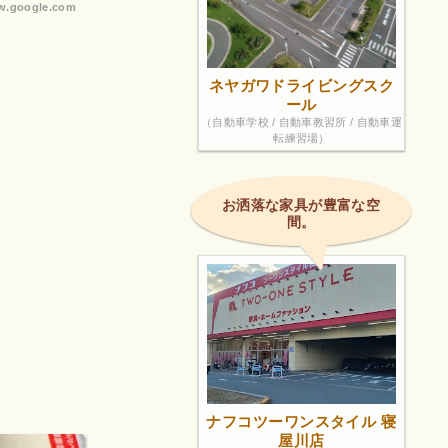
.google.com
ネヤガワドライビングスク
ール
（自動車学校 / 自動車教習所 / 自動車運
転練習場）
お洒落な家具が豊富な空
間。
ナフコツーワンスタイル 寝
屋川店