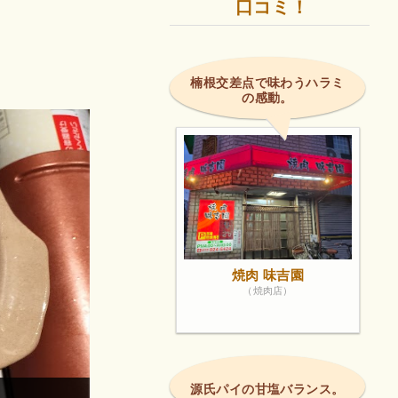
口コミ！
楠根交差点で味わうハラミ
の感動。
焼肉 味吉園
（焼肉店）
源氏パイの甘塩バランス。