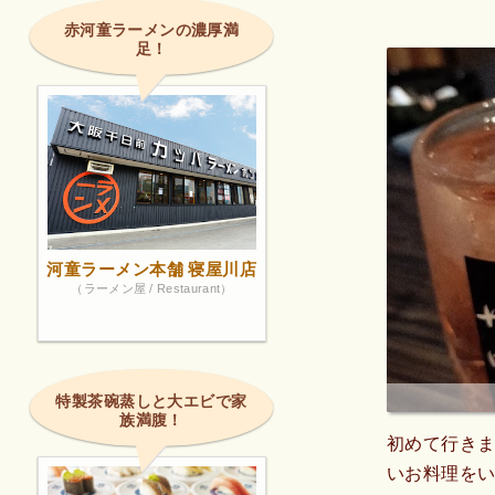
赤河童ラーメンの濃厚満
足！
河童ラーメン本舗 寝屋川店
（ラーメン屋 / Restaurant）
特製茶碗蒸しと大エビで家
族満腹！
初めて行き
いお料理をい