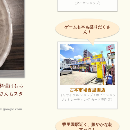
（タイヤショップ）
ゲームも本も盛りだくさ
ん！
料理はもち
古本市場香里園店
さんもスタ
（リサイクル ショップ / ホビーショッ
プ / トレーディング カード専門店）
.google.com
香里園駅近く、賑やかな朝
マック！