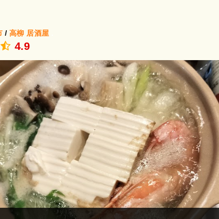
市
/
高柳
居酒屋
.
4.9