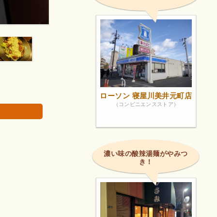
ᴗ)⁾⁾また
ここは、店長の笑顔が良く食事も美味しいです。
画像は著作権で
ローソン 寝屋川美井元町店
（コンビニエンスストア）
濃い味の酸辣湯麺がやみつ
き！