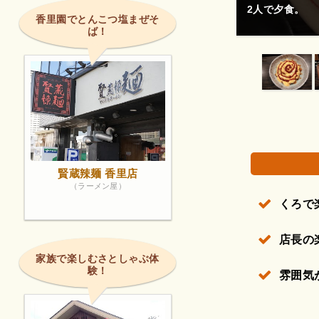
雰囲気良く行き
お願いしま〜す
香里園でとんこつ塩まぜそ
ば！
権で保護されている場合があります。
賢蔵辣麺 香里店
（ラーメン屋）
くろで
店長の
家族で楽しむさとしゃぶ体
験！
雰囲気