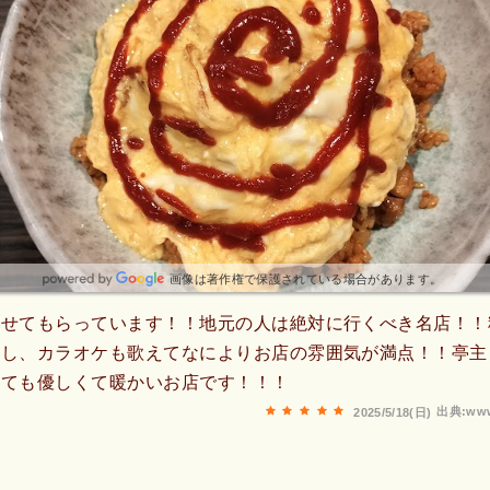
画像は著作権で保護されている場合があります。
させてもらっています！！地元の人は絶対に行くべき名店！！
いし、カラオケも歌えてなによりお店の雰囲気が満点！！亭主
とても優しくて暖かいお店です！！！
出典:www
2025/5/18(日)