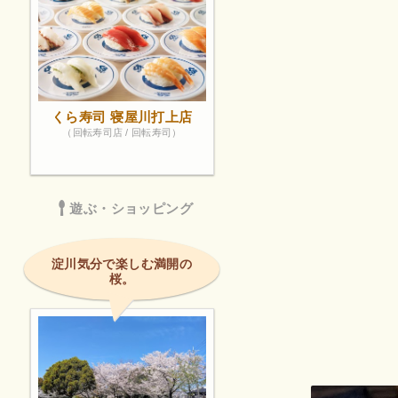
くら寿司 寝屋川打上店
（回転寿司店 / 回転寿司）
遊ぶ・ショッピング
淀川気分で楽しむ満開の
桜。