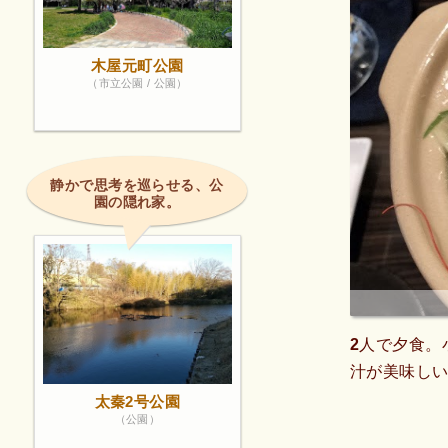
木屋元町公園
（市立公園 / 公園）
静かで思考を巡らせる、公
園の隠れ家。
2人で夕食。
汁が美味し
太秦2号公園
（公園）