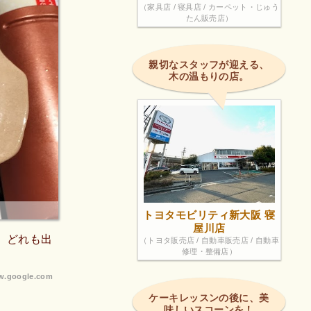
（家具店 / 寝具店 / カーペット・じゅう
たん販売店）
親切なスタッフが迎える、
木の温もりの店。
トヨタモビリティ新大阪 寝
屋川店
、どれも出
（トヨタ販売店 / 自動車販売店 / 自動車
修理・整備店）
.google.com
ケーキレッスンの後に、美
味しいスコーンを！