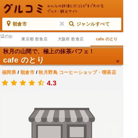
朝倉市
ジャンルすべて
周辺のお
東京都 飲食店
大阪府 飲食店
cafe のとり
店
秋月の山間で、極上の抹茶パフェ！
cafe のとり
福岡県
/
朝倉市
/
秋月野鳥
コーヒーショップ・喫茶店
.
4.3