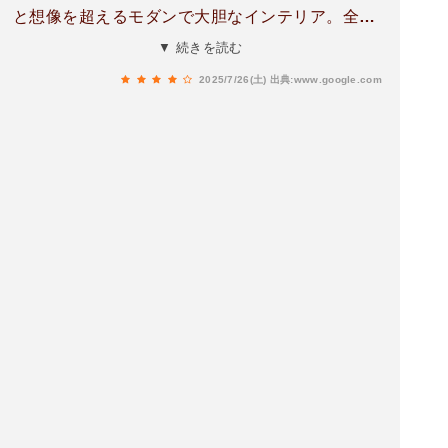
と想像を超えるモダンで大胆なインテリア。全て
にオーナーのセンスと想いを感じる空間。素敵な
▼ 続きを読む
笑顔のおもてなしにホッとします。写真付のメニ
2025/7/26(土)
出典:www.google.com
ューに並ぶスィーツは制覇したくなるほど迷い今
回はプリンをオーダー。納得のシンプルで懐かし
い味わい。カウンターに並ぶ美味しそうなパンは
だいたい税込¥300。飲み物やスィーツもこの贅沢
な場所にして驚く優しさプライス。この寛ぎと幸
せなひと時は是非体験していただきたい。