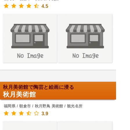
4.5
秋月美術館で陶芸と絵画に浸る
秋月美術館
福岡県 / 朝倉市 / 秋月野鳥 美術館 / 観光名所
3.9