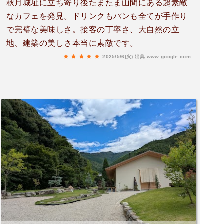
秋月城址に立ち寄り後たまたま山間にある超素敵
なカフェを発見。ドリンクもパンも全てが手作り
で完璧な美味しさ。接客の丁寧さ、大自然の立
地、建築の美しさ本当に素敵です。
2025/5/6(火)
出典:www.google.com