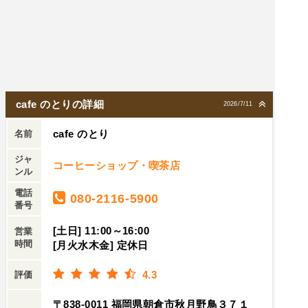
オイルに塩や胡椒で味付けされておりあっさり目
だけどスパイシーで美味しかったです。目の前で
盛り合わされていくデザートプレートを見て、次
回は少し遅い時間に行ってこれを是非頼もうと心
に誓いました(笑)私の訪問時は3人で少人数で回し
ていましたが、もしお客さんが集中したら少し混
cafe のとりの詳細
2026/7/11
乱するかもと思いました。感じの良い店なので末
cafe のとり
永くこの地で頑張ってもらいたい。暖かく見守り
名前
ます。
ジャ
コーヒーショップ・喫茶店
ンル
電話
080-2116-5900
番号
[土日] 11:00～16:00
営業
時間
[月火水木金] 定休日
4.3
評価
〒838-0011 福岡県朝倉市秋月野鳥３７１