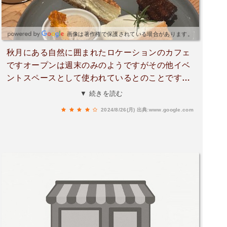
画像は著作権で保護されている場合があります。
秋月にある自然に囲まれたロケーションのカフェ
ですオープンは週末のみのようですがその他イベ
ントスペースとして使われているとのことです・
抹茶のパフェ ¥800抹茶のアイスや餡子など様々
▼ 続きを読む
なものが入っていてとっても食べ応えがあるパフ
2024/8/26(月)
出典:www.google.com
ェでしたお手頃な価格でありがたいです・コーヒ
ー ¥400源右衛門の器でいただきました他の器達
も素敵でした店内で焼いていらっしゃるパンや焼
き菓子もあり今度はそちらもいただいてみたいと
思いますキッズスペースには絵本などありお子様
連れにも優しそうな空間ですねお店まではかなり
細い道で車での侵入はやめた方がいいです近くの
広い有料駐車場に停めて行くことをお勧めしま
す。