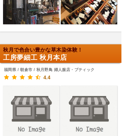
秋月で色合い豊かな草木染体験！
工房夢細工 秋月本店
福岡県 / 朝倉市 / 秋月野鳥 婦人服店・ブティック
4.4