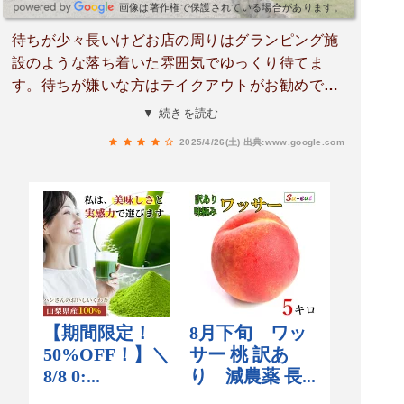
画像は著作権で保護されている場合があります。
待ちが少々長いけどお店の周りはグランピング施
設のような落ち着いた雰囲気でゆっくり待てま
す。待ちが嫌いな方はテイクアウトがお勧めで
す。料理の味は全部抜群ですが、カウンターが広
▼ 続きを読む
すぎて作業スペースを圧迫し過ぎてるので繁忙期
2025/4/26(土)
出典:www.google.com
は全体的に慌ただしい雰囲気が気になります。桜
や紅葉の季節はテイクアウトで季節を感じながら
食べるのもいいかもですね。