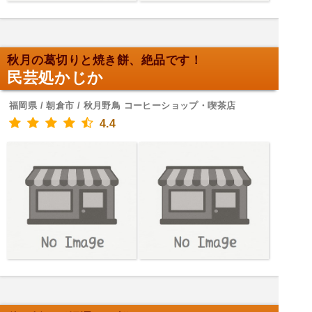
秋月の葛切りと焼き餅、絶品です！
民芸処かじか
福岡県 / 朝倉市 / 秋月野鳥 コーヒーショップ・喫茶店
4.4