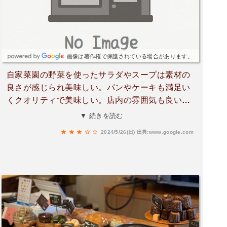
画像は著作権で保護されている場合があります。
自家菜園の野菜を使ったサラダやスープは素材の
良さが感じられ美味しい。パンやケーキも満足い
くクオリティで美味しい。店内の雰囲気も良い。
秋月へカップルや友達と行くならオススメできる
▼ 続きを読む
お店のひとつです。ただ店員のオペレーションや
2024/5/26(日)
出典:www.google.com
サービスクオリティの悪さが目立つので改善に努
めてほしい。お店も慣れない混雑だったのかもし
れないが、行列を管理するウェイティングボード
がなく、お客さん同士で混乱。またランチ待ちを
するお客さんより、持ち帰りを優先して販売した
結果、さらにオペレーションが煩雑に。パンやラ
ンチの残り数と行列状況を照らし合わせてなかっ
た事で、1時間以上ランチ待ちの行列を並んだお