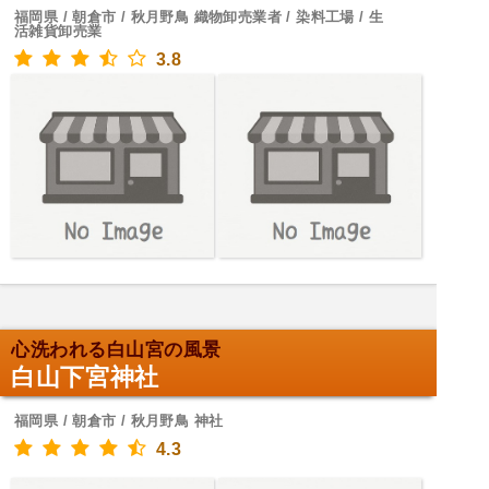
福岡県 / 朝倉市 / 秋月野鳥 織物卸売業者 / 染料工場 / 生
活雑貨卸売業
3.8
心洗われる白山宮の風景
白山下宮神社
福岡県 / 朝倉市 / 秋月野鳥 神社
4.3