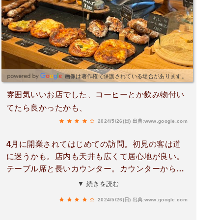
客さんが店内に案内されてから、ランチが売り切
れた事を知らされるはめに。もっと早く伝えるべ
きと感じたお客さんも多いはず。結局、並び損で
ランチを食べずに帰るお客さんたちは気の毒でし
かない。
画像は著作権で保護されている場合があります。
雰囲気いいお店でした、コーヒーとか飲み物付い
てたら良かったかも、
2024/5/26(日)
出典:www.google.com
4月に開業されてはじめての訪問。初見の客は道
に迷うかも。店内も天井も広くて居心地が良い。
テーブル席と長いカウンター。カウンターからは
プレートに料理やデザートが盛られて行く様子を
▼ 続きを読む
見ることが出来ます。 その向こうには窓越しに秋
2024/5/26(日)
出典:www.google.com
月の緑が見えます。塩バターロールセットを頼み
ました。サラダはドレッシングの替りにオリーブ