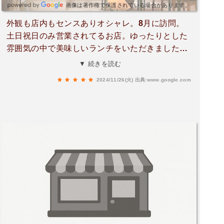
画像は著作権で保護されている場合があります。
外観も店内もセンスありオシャレ。8月に訪問。
土日祝日のみ営業されてるお店。ゆったりとした
雰囲気の中で美味しいランチをいただきました。
女性のオーナーさんと思われる方の接客も完璧。
▼ 続きを読む
桃のタルト目当てでしたが、本当に好みで大満
2024/11/26(火)
出典:www.google.com
足。この満足感から、全てのパンをテイクアウト
して帰りました。お気に入りにcafeになりまし
た。