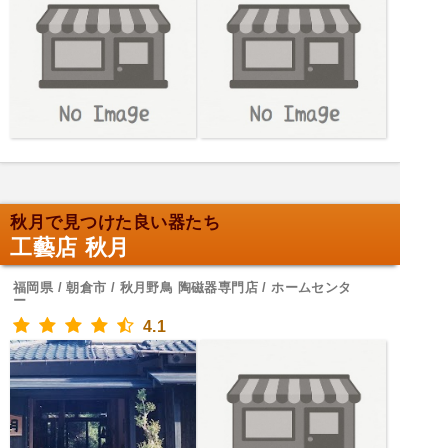
秋月で見つけた良い器たち
工藝店 秋月
福岡県 / 朝倉市 / 秋月野鳥 陶磁器専門店 / ホームセンタ
ー
4.1