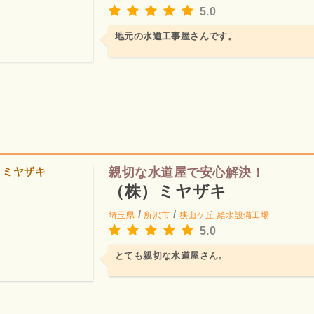
5.0
地元の水道工事屋さんです。
親切な水道屋で安心解決！
（株）ミヤザキ
/
/
埼玉県
所沢市
狭山ケ丘
給水設備工場
5.0
とても親切な水道屋さん。