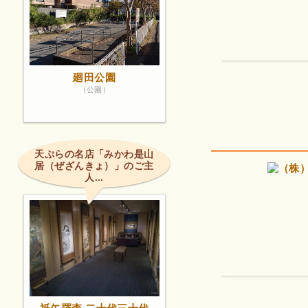
廻田公園
（公園）
天ぷらの名店「みかわ是山
居（ぜざんきょ）」のご主
人...