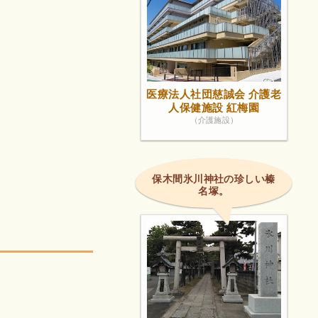
医療法人社団慈誠会 介護老
人保健施設 紅梅園
（介護施設）
保木間氷川神社の珍しい榛
名塚。