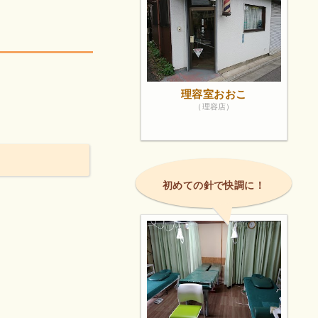
理容室おおこ
（理容店）
初めての針で快調に！