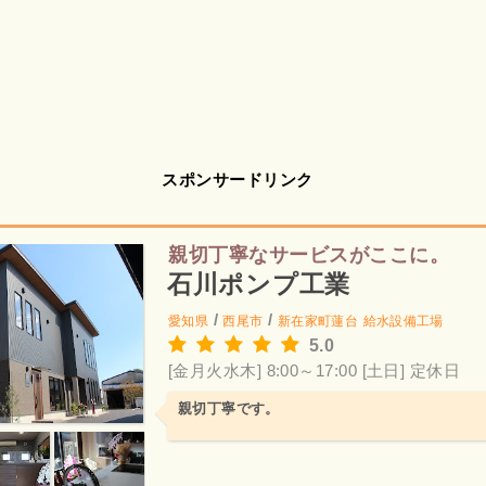
スポンサードリンク
親切丁寧なサービスがここに。
石川ポンプ工業
/
/
愛知県
西尾市
新在家町蓮台
給水設備工場
5.0
[金月火水木] 8:00～17:00
[土日] 定休日
親切丁寧です。