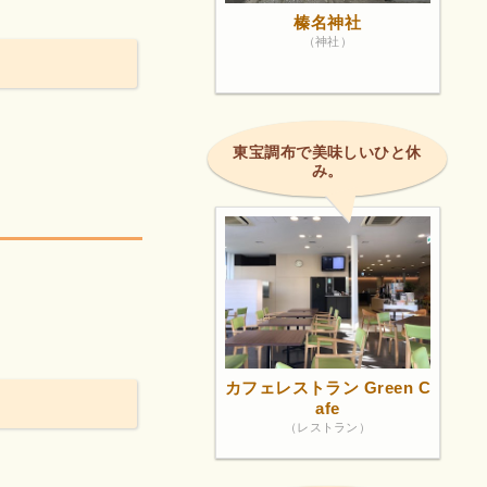
榛名神社
（神社）
東宝調布で美味しいひと休
み。
カフェレストラン Green C
afe
（レストラン）