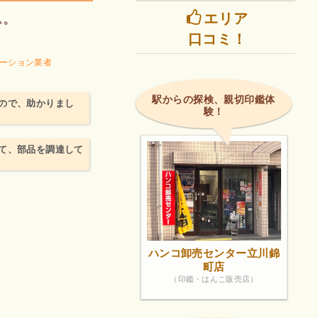
エリア
ム。
口コミ！
ーション業者
駅からの探検、親切印鑑体
ので、助かりまし
験！
て、部品を調達して
ハンコ卸売センター立川錦
町店
（印鑑・はんこ販売店）