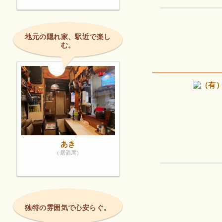
地元の隠れ家、駅近で楽し
む。
あき
（居酒屋）
独特の雰囲気で心安らぐ。