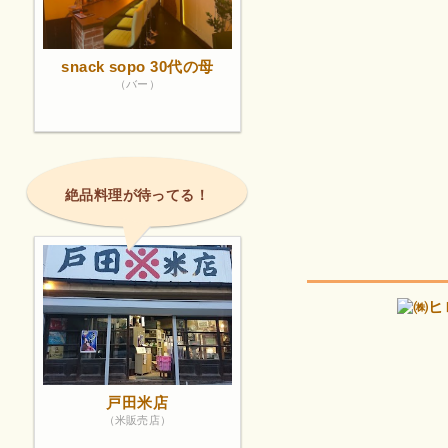
snack sopo 30代の母
（バー）
絶品料理が待ってる！
戸田米店
（米販売店）