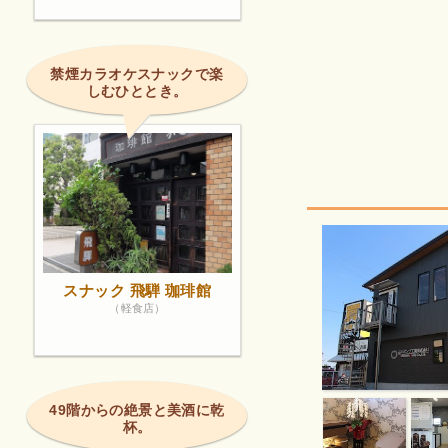
禁煙カラオケスナックで楽
しむひととき。
スナック 飛騨 珈琲館
（軽食店）
49階からの絶景と美酒に乾
杯。