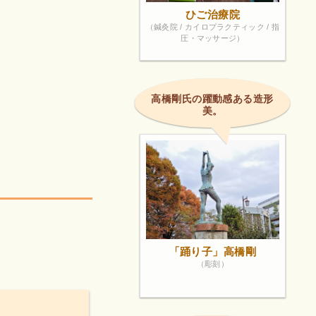
ひご治療院
（鍼灸院 / カイロプラクティック / 指
圧・マッサージ）
高橋剛氏の躍動感ある造形
美。
「踊り子」高橋剛
（彫刻）