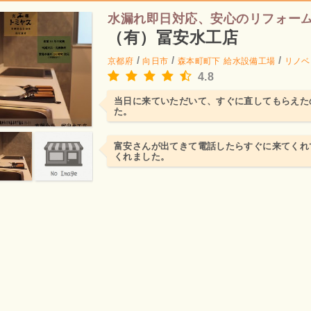
水漏れ即日対応、安心のリフォー
（有）冨安水工店
/
/
/
京都府
向日市
森本町町下
給水設備工場
リノベ
4.8
当日に来ていただいて、すぐに直してもらえた
た。
富安さんが出てきて電話したらすぐに来てくれ
くれました。