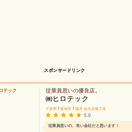
スポンサードリンク
従業員思いの優良店。
㈱ヒロテック
/
/
千葉県
船橋市
藤原
給水設備工場
5.0
従業員思いの、良い会社だと思います！