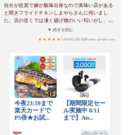
自分が佐賀で嫁が飯塚出身なので美味い店がある
と聞きフライドチキンしまやらさんに伺いまし
た。店の近くでは凄く揚げ物のいい匂いがし、ラ
インナップも種類があり、迷いつつ骨付きチキン
▼ 続きを読む
と砂ずりボンレス唐揚げを選択揚げたては凄く美
2023/6/1(木)
出典:www.google.com
味しい、冷めたら固くなるが味は醤油を効かせた
感じで何度もリピートしたくなる味でした。また
飯塚に来る際は買いに行きます。