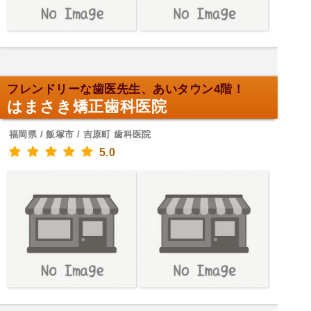
フレンドリーな歯医先生、あいタウン4階！
はまさき矯正歯科医院
福岡県 / 飯塚市 / 吉原町 歯科医院
5.0