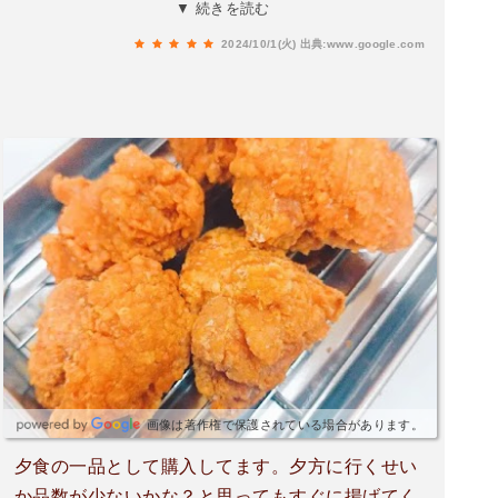
った。そんな乙女心を知ってか母がよく買ってく
▼ 続きを読む
れました。今は私もオバサンとなり、飯塚に帰省
2024/10/1(火)
出典:www.google.com
すると大量に買って、皆んなで『美味しいね、変
わらないね』と語りながら食べてます。特に私は
手羽先が大好きです。ああ、思い出したら食べた
くなっちゃったよ。
画像は著作権で保護されている場合があります。
夕食の一品として購入してます。夕方に行くせい
か品数が少ないかな？と思ってもすぐに揚げてく