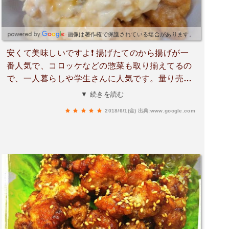
画像は著作権で保護されている場合があります。
安くて美味しいですよ❗ 揚げたてのから揚げが一
番人気で、コロッケなどの惣菜も取り揃えてるの
で、一人暮らしや学生さんに人気です。量り売り
なので、少量から購入することが可能です‼
▼ 続きを読む
2018/6/1(金)
出典:www.google.com