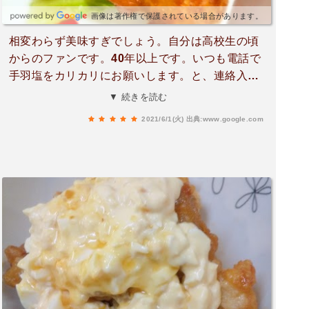
画像は著作権で保護されている場合があります。
相変わらず美味すぎでしょう。自分は高校生の頃
からのファンです。40年以上です。いつも電話で
手羽塩をカリカリにお願いします。と、連絡入れ
て買わせてもらってます！また、行きます。
▼ 続きを読む
2021/6/1(火)
出典:www.google.com