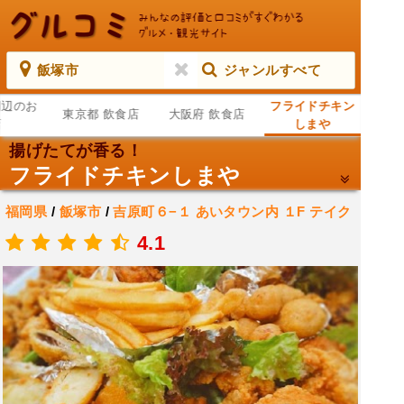
飯塚市
ジャンルすべて
周辺のお
フライドチキン
東京都 飲食店
大阪府 飲食店
店
しまや
揚げたてが香る！
フライドチキンしまや
福岡県
/
飯塚市
/
吉原町６−１ あいタウン内 １F
テイク
アウトフライドチキン店
4.1
.