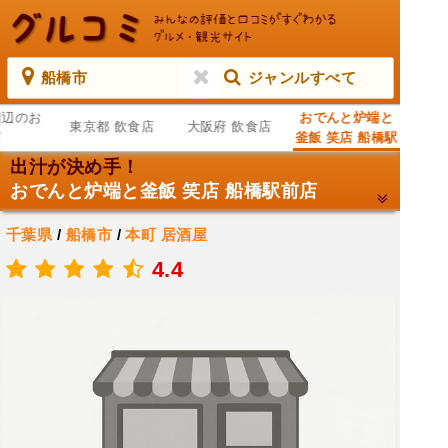
船橋市
ジャンルすべて
周辺のお
おでんと炉端と
東京都 飲食店
大阪府 飲食店
店
釜飯 笑店 船橋駅
前店
出汁が決め手！
おでんと炉端と釜飯 笑店 船橋駅前店
千葉県
/
船橋市
/
本町
居酒屋
.
4.4