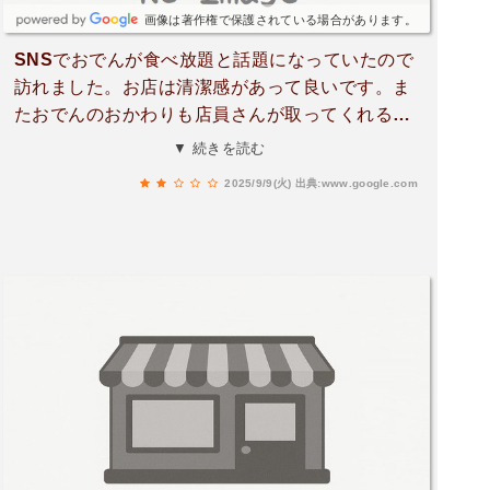
画像は著作権で保護されている場合があります。
SNSでおでんが食べ放題と話題になっていたので
訪れました。お店は清潔感があって良いです。ま
たおでんのおかわりも店員さんが取ってくれるの
で衛生面は安心です。ただ…お店のルールで1人
▼ 続きを読む
ドリンク2杯、フード2個のノルマ、週末加算金1
2025/9/9(火)
出典:www.google.com
人500円もあり正直コスパは良いとは感じられま
せんでした。そして“店の顔であるおでん”ですが
10種類くらいあるものの、味の方はスーパーの袋
入りおでんみたいな感じでした。牛すじにいたっ
ては煮えておらずゴリゴリでとても食べられませ
ん。スープの追加は言わないとダメで、追加して
も小さいお玉2杯の少量であっという間に冷めた
おでんになります。好みの問題ですがビールは糖
質0のPSB…サワー等の割物系はアルコール分が
物凄く薄い。唯一唐揚げはボリュームあった良か
った。評価が良いのは、ポップにあるgoogle口コ