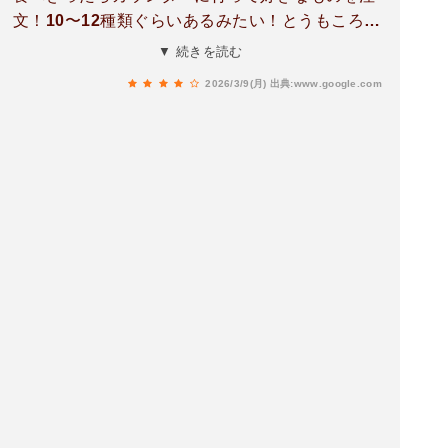
文！10〜12種類ぐらいあるみたい！とうもころの
おでんは初めてで新鮮。釜飯と炉端焼のお店で釜
▼ 続きを読む
飯は2人前ほどの大きさで30分ほどかかるので早
2026/3/9(月)
出典:www.google.com
めの注文がおすすめ。おでんのお出汁をかけてお
茶漬け風にするのがおいしい！半熟卵の肉巻きが
甘辛い味付けで好み。チーズとネギ入りのだし巻
きはチーズがめっちゃ伸びる！唐揚げがカリッカ
リで磯部揚げで新鮮。デザートは手作り大福、い
ちごティラミスなど魅力的なものが多くて迷った
がさつまいものブリュレとアイスを。焼き芋の表
面をキャラメリゼされていて美味しい。モバイル
オーダーでほぼ全部写真が載っているのが嬉し
い。