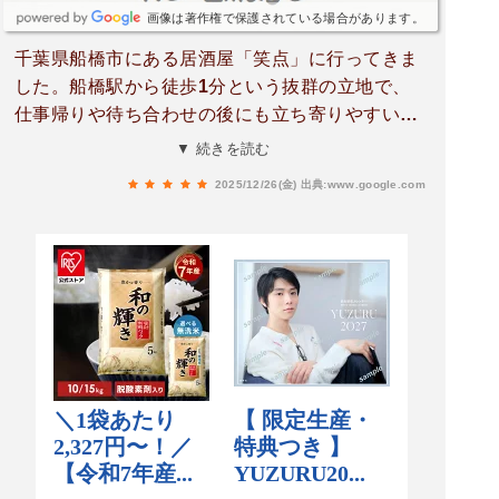
画像は著作権で保護されている場合があります。
千葉県船橋市にある居酒屋「笑点」に行ってきま
した。船橋駅から徒歩1分という抜群の立地で、
仕事帰りや待ち合わせの後にも立ち寄りやすいの
が嬉しいポイントです。駅近ながら店内に一歩入
▼ 続きを読む
ると外の喧騒を忘れるような落ち着いた雰囲気
2025/12/26(金)
出典:www.google.com
で、ゆっくり食事とお酒を楽しめる空間が広がっ
ています。店内は個室が完備されており、周りを
気にせず過ごせるのも魅力のひとつ。デートや友
人同士の食事はもちろん、会社の飲み会や少人数
の宴会にも使いやすい印象です。照明も程よく、
全体的に温かみがあり、長居したくなる居心地の
良さがあります。このお店の名物といえば、やは
りおでん。なんとおでんが食べ放題で、寒い冬に
は特にありがたいサービスです。出汁がしっかり
染み込んだ大根はとろとろで、口に入れた瞬間に
じゅわっと旨みが広がります。玉子やこんにゃ