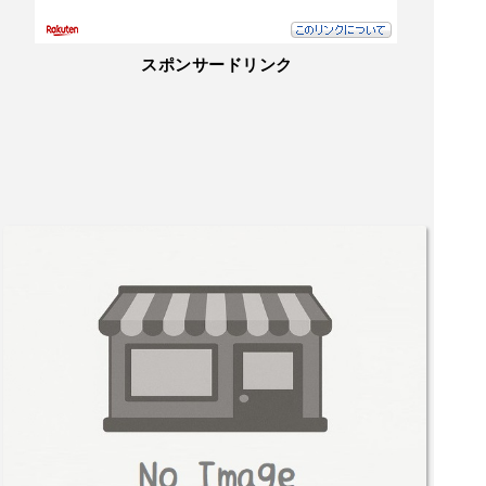
く、はんぺんなど定番の具材もどれも丁寧に仕込
まれていて、優しい味わい。何度おかわりしても
飽きず、体の芯から温まります。おでん以外にも
スポンサードリンク
創作和食メニューが豊富で、どれを頼むか迷って
しまうほど。季節の食材を使った一品料理や、お
酒に合うつまみ系メニューも充実しており、料理
のクオリティも高いと感じました。盛り付けもき
れいで、見た目でも楽しめるのが印象的です。ド
リンクメニューも幅広く、日本酒や焼酎はもちろ
ん、ビールやサワーなど定番のお酒が揃っている
ので、どんな好みの人でも満足できそうです。料
理との相性も良く、自然とお酒が進みます。全体
的に、立地・雰囲気・料理のバランスがとても良
い居酒屋だと思いました。特におでん食べ放題は
満足度が高く、寒い季節には何度でも訪れたくな
るお店です。船橋で落ち着いて美味しい和食とお
酒を楽しみたい方に、ぜひおすすめしたい一軒で
す。