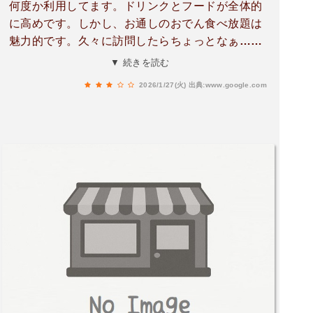
何度か利用してます。ドリンクとフードが全体的
に高めです。しかし、お通しのおでん食べ放題は
魅力的です。久々に訪問したらちょっとなぁ…と
思った点がありました。唐揚げ、冷凍唐揚げなの
▼ 続きを読む
かな？中心が冷たかったです。おでん、牛すじは
2026/1/27(火)
出典:www.google.com
常に売り切れなのかな？オープンと同時でも売り
切れでした。別途、予約システムに問題がありそ
う…（店員さんが断りの電話を複数組に入れてい
た）