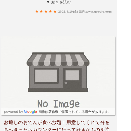
やすかったです。男性のスタッフさんが終始接客
▼ 続きを読む
をしてくれましたお勧めしていただいた釜飯がお
2026/4/10(金)
出典:www.google.com
いしかったです。鳥釜飯を頼んだのですが、お肉
のボリュームもあり、味も濃厚でした。最後に卵
をかけて食べるのが贅沢で良かったです。揚げ物
などは時間がかかる印象でした。
画像は著作権で保護されている場合があります。
お通しのおでんが食べ放題！用意してくれて分を
食べきったらカウンターに行って好きなものを注