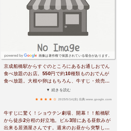
画像は著作権で保護されている場合があります。
京成船橋駅からすぐのところにあるお通しおでん
食べ放題のお店。550円で約10種類ものおでんが
食べ放題。大根や卵はもちろん、牛すじ・焼売な
ども選べてもはやお通しだけでも満足なラインナ
▼ 続きを読む
ップ笑。出汁がめちゃくちゃ染みてて美味しいで
2025/5/14(水)
出典:www.google.com
す。今回のオーダーはこちら。・お通しおでん食
べ放題 500円・鶏ももタレ2本 550円・ツナマヨし
牛すじに驚く！ショウテン劇場、開幕！！船橋駅
いたけ 693円・若鶏の磯辺唐揚げ 693円・フライ
から徒歩2分程の好立地。ビル3階にある昼飲みが
ドポテトトリュフ味 693円・鮭といくらの親子釜
出来る居酒屋さんです。週末のお昼から突撃して