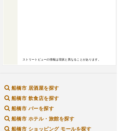
ハイ（528円）・烏龍茶（418円）----------総じ
て、わいわい内輪で飲むぞー！っていう時にぴっ
たり！店内はアットホームな規模間で、各席の衝
立などはないため広く感じます。何より昼からお
でんでゆるっと飲めるのって嬉しいですよねぇ。
ご馳走様でした✨
ストリートビューの情報は現状と異なることがあります。
船橋市 居酒屋を探す
船橋市 飲食店を探す
船橋市 バーを探す
船橋市 ホテル・旅館を探す
船橋市 ショッピング モールを探す