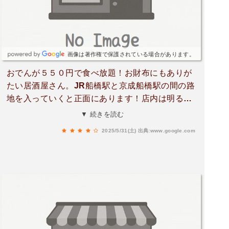
立ての釜飯は最後に卵黄を落としていただく贅沢
仕様。〆にはもちもち冷やりのわらび餅で大満
足！提供スピードも早く、スタッフさんの対応も
丁寧で心地よかったです。仕事帰りにも、友人と
の集まりにもぴったりな一軒です！コスパ良し、
画像は著作権で保護されている場合があります。
雰囲気良し、味もリピ確定のお店です。次回は日
おでんが５５０円で食べ放題！お財布にもありが
本酒と一緒に、ゆっくりおでんを楽しみたいで
たい居酒屋さん。JR船橋駅と京成船橋駅の間の路
す！
地を入っていくと正面にあります！店内は明るく
キレイで、店員さんの対応もすごく良かったで
▼ 続きを読む
す。会社の同僚と訪問、２件目で利用しました。
2025/5/31(土)
出典:www.google.com
アラカルトで注文、メニューは以下・おでん・チ
ョレギサラダ・塩辛・しらすと明太子の釜飯・手
作りフルーツ大福・アイス2種盛りおでんの種類
はなんと１２種類！ちくわ・大根・こんにゃく・
たまご・しらたき・はんぺん・さつまあげ・牛す
じ・揚げ豆腐・焼売・肉団子・とうもろこしが食
べ放題です。こんだけ種類があれば、全然飽きま
せん。出汁もすごく美味しく、大根なんて出汁が