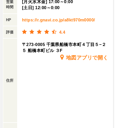
[月火水木金] 17:00～0:00
営業
程でした笑■冷やしトマト一般的な塩＋マヨかと
時間
[土日] 12:00～0:00
思いきや変わり種！ダイスカットに、茗荷と白髪
ネギがあしらわれたTheアテになるトマト！これ
https://r.gnavi.co.jp/a8kt970m0000/
HP
個人的に好きだったなああ■厳選れんげ寿司5種ま
4.4
評価
ぐろ／いか／サーモン／鯛／甘海老可愛い一口サ
イズのお寿司。こういうちょこっとした炭水化物
〒273-0005 千葉県船橋市本町４丁目５−２
メニューあるの嬉しいですよねぇ。見た目も可愛
５ 船橋本町ビル ３F
くてテンション上がりました！■ねぎチーズだし
地図アプリで開く
巻きぷるんとした優しいお味の中にはチーズ！チ
ーズが多すぎなくて、あくまでだし巻きがメイン
なのが個人的に良かったなあ。■ホッケ家で焼き
住所
魚ってあんまり食べないからこそあると嬉しい！
大判サイズで肉厚、香ばしく焼かれていてついつ
い手が伸びます。塩気も濃すぎず丁度よかったな
あ■しらすと明太子の釜飯ラインナップが豊富で
迷った〆！しらすは大きくて食べ応えあり、明太
子の塩気がマッチします。しっかりボリュームも
あるのでこれはお手頃！■ドリンク各種・そば茶