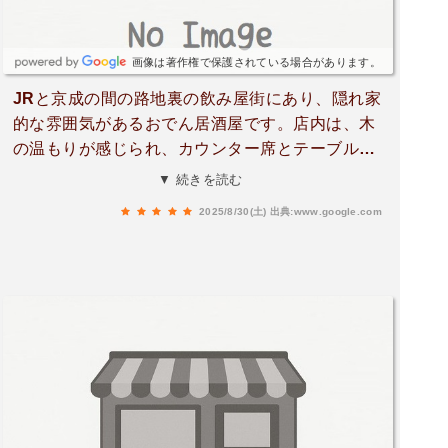
ミ書いたらドリンク1杯99円の影響かな？低価格
帯の居酒屋で比較するなら、某貴族には満足度、
コスパ、味を含め遠く及ばない。客層は20代前半
画像は著作権で保護されている場合があります。
のカップル、女性のお客さんが多い感じです。席
JRと京成の間の路地裏の飲み屋街にあり、隠れ家
数を詰めておらず余裕ある空間なので、五月蠅さ
的な雰囲気があるおでん居酒屋です。店内は、木
は無いのでそこは良かったです。
の温もりが感じられ、カウンター席とテーブル席
もバランスよく配置され、おひとり様でもグルー
▼ 続きを読む
プでも居心地の良い空間です！ほんのり落ち着い
2025/8/30(土)
出典:www.google.com
た照明が、まるで自宅にいるかのようなリラック
ス感を演出してくれてます。そして、このお店の
魅力は、なんといってもおでんの食べ放題！500
円の追加料金を払うことでお通しのおでんがなん
と食べ放題！！！！大根、こんにゃく、はんぺ
ん、揚げ豆腐、とうもろこしなど種類も豊富で、
どれも出汁がしっかり染みていて優しい味わいで
した！一口食べるごとにじんわりと旨みが広が
り、やはり思わずおかわりしてしまうほど！炊き