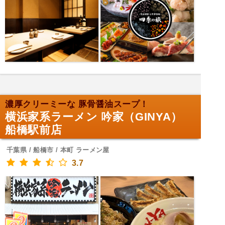
濃厚クリーミーな 豚骨醤油スープ！
横浜家系ラーメン 吟家（GINYA）
船橋駅前店
千葉県 / 船橋市 / 本町 ラーメン屋
3.7