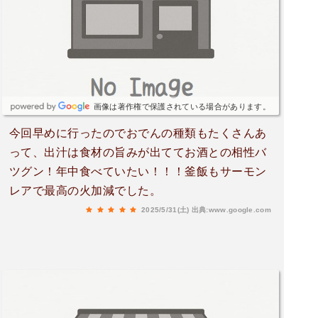
染み染みですごく美味しい。このクオリティで食
べ放題はコスパいいとしか言えません。釜飯はふ
たを開けた瞬間、湯気とともに出汁の香りがふわ
っと立ち上がり、明太子の鮮やかな色が美しく食
欲をそそります。しらすの塩味と、ご飯の程よい
出汁感と明太子のぷちっとした食感がたまりませ
画像は著作権で保護されている場合があります。
ん。すぐに２杯目をおかわりしてしまいました。
今回早めに行ったのでおでんの種類もたくさんあ
手作りフルーツ大福は、手作りの大福が出てくる
って、出汁は食材の旨みが出ててお酒との相性バ
のかと思いきや、自分で作るスタイルの大福でし
ツグン！年中食べていたい！！！釜飯もサーモン
たｗなんか子供に戻ったような感覚で、楽しく作
レアで最高の火加減でした。
って食べました。とても使いやすいお店だと思う
ので、船橋で飲むならまた使いたいお店です。ご
2025/5/31(土)
出典:www.google.com
ちそうさまでした♪