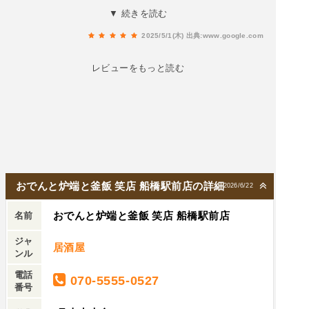
めし 1,683円・マンゴー酒 638円・白桃酒 638円
きました！推しポイントは、お通し500円でおで
▼ 続きを読む
個人的には焼鳥・唐揚げの鶏料理系が特に美味く
んか食べ放題なところ！最近お通しおでんのお店
感じました。焼鳥は一般的なサイズの2,3倍ありそ
2025/5/1(木)
出典:www.google.com
って増えましたよねぇ。その中でもこちらのおで
うなごろっとした鶏肉が串に刺さって出てきてイ
んは印象的！なぜかの詳細は下記ご参照✨----------
レビューをもっと読む
ンパクトすごい。焼き具合がちょうどよくジュー
Order----------■お通しおでん食べ放題（550円）■
シーでした。唐揚げも1個のサイズが大きめで衣
冷やしトマト（418円）■厳選れんげ寿司5種（1,3
が磯(おそらく海苔かな？)風味で味付け・食感と
53円）■ねぎチーズだし巻き（748円）■ホッケ
もに良かったです。釜飯も推しているお店で、釜
（968円）■しらすと明太子の釜飯（1,518円）■炙
飯だけで4種類ありました。テーブルで仕上げる
り明太子（693円）■ドリンク各種----------Review-
出来立て感が良く具がたっぷり入っていてボリュ
---------■お通しおでん食べ放題大根／こんにゃく
ームもありました。店内は真新しさがあり綺麗。
／たまご／しらたき／はんぺん／ちくわ／さつま
おでんと炉端と釜飯 笑店 船橋駅前店の詳細
2026/6/22
1〜2名から団体さんまで対応できそうでした。コ
揚げ牛すじ／鶏つくね／揚げ豆腐／とうもろこし
スパよく満足できるのでおすすめです！
おでんと炉端と釜飯 笑店 船橋駅前店
／しゅうまい10種以上の豊富なラインナップ！お
名前
出汁は関東風の優しいお味で、どれも小ぶりで食
ジャ
居酒屋
べやすいのが魅力的！絶対食べてほしいのは牛す
ンル
じ！！串に刺さったおおぶりだけどとろっとろ！
電話
070-5555-0527
我慢ならずしっかりおかわりしちゃいました！こ
番号
ればっかり食べる人いそうだなぁと思っちゃった