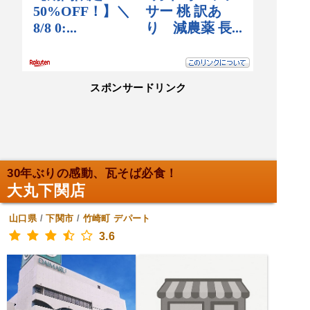
スポンサードリンク
30年ぶりの感動、瓦そば必食！
大丸下関店
山口県
/
下関市
/
竹崎町
デパート
3.6