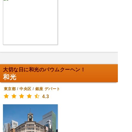
大切な日に和光のバウムクーヘン！
和光
東京都
/
中央区
/
銀座
デパート
4.3