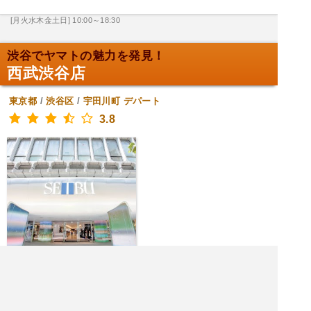
[月火水木金土日] 10:00～18:30
渋谷でヤマトの魅力を発見！
西武渋谷店
東京都
/
渋谷区
/
宇田川町
デパート
3.8