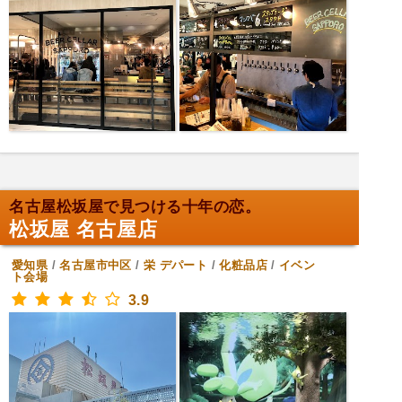
名古屋松坂屋で見つける十年の恋。
松坂屋 名古屋店
愛知県
/
名古屋市中区
/
栄
デパート
/
化粧品店
/
イベン
ト会場
3.9