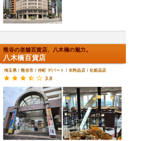
熊谷の老舗百貨店、八木橋の魅力。
八木橋百貨店
埼玉県
/
熊谷市
/
仲町
デパート
/
衣料品店
/
化粧品店
3.8