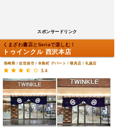
スポンサードリンク
くまざわ書店とSeriaで楽しむ！
トゥインクル 西沢本店
長崎県
/
佐世保市
/
本島町
デパート
/
寝具店
/
礼服店
3.4