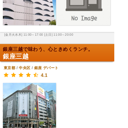
[金月火水木] 11:00～17:00
[土日] 11:00～20:00
銀座三越で味わう、心ときめくランチ。
銀座三越
東京都
/
中央区
/
銀座
デパート
4.1