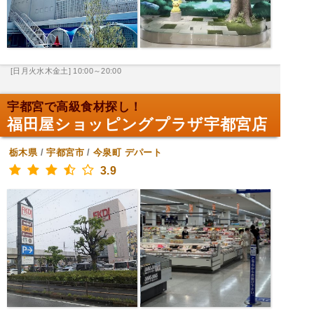
[日月火水木金土] 10:00～20:00
宇都宮で高級食材探し！
福田屋ショッピングプラザ宇都宮店
栃木県
/
宇都宮市
/
今泉町
デパート
3.9