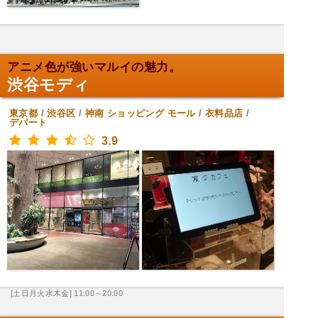
アニメ色が強いマルイの魅力。
渋谷モディ
東京都
/
渋谷区
/
神南
ショッピング モール
/
衣料品店
/
デパート
3.9
[土日月火水木金] 11:00～20:00