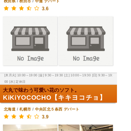
秋田県
/
秋田市
/
中通
デパート
3.6
[木月火] 10:00～19:00
[金] 9:30～19:30
[土] 10:00～19:30
[日] 9:30～19:
00
[水] 定休日
大丸で味わう可愛い花のソフト。
KiKiYOCOCHO【キキヨコチョ】
北海道
/
札幌市
/
中央区北５条西
デパート
3.9