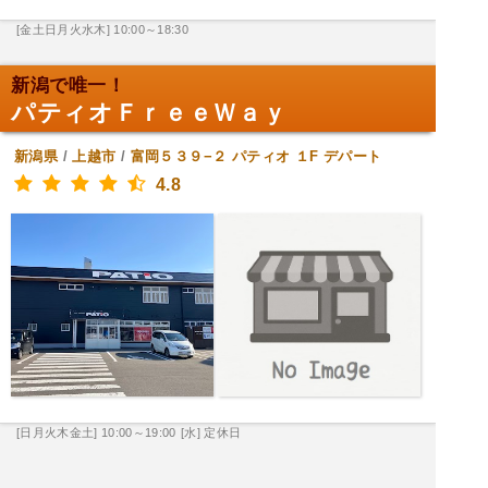
[金土日月火水木] 10:00～18:30
新潟で唯一！
パティオＦｒｅｅＷａｙ
新潟県
/
上越市
/
富岡５３９−２ パティオ １F
デパート
4.8
[日月火木金土] 10:00～19:00
[水] 定休日