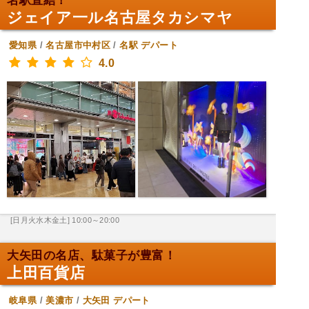
名駅直結！
ジェイア一ル名古屋タカシマヤ
愛知県
/
名古屋市中村区
/
名駅
デパート
4.0
[日月火水木金土] 10:00～20:00
大矢田の名店、駄菓子が豊富！
上田百貨店
岐阜県
/
美濃市
/
大矢田
デパート