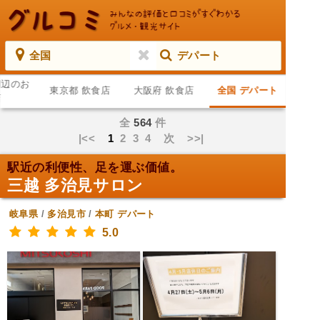
全国
デパート
周辺のお
東京都 飲食店
大阪府 飲食店
全国 デパート
店
全
564
件
|<<
1
2
3
4
次
>>|
駅近の利便性、足を運ぶ価値。
三越 多治見サロン
岐阜県
/
多治見市
/
本町
デパート
5.0