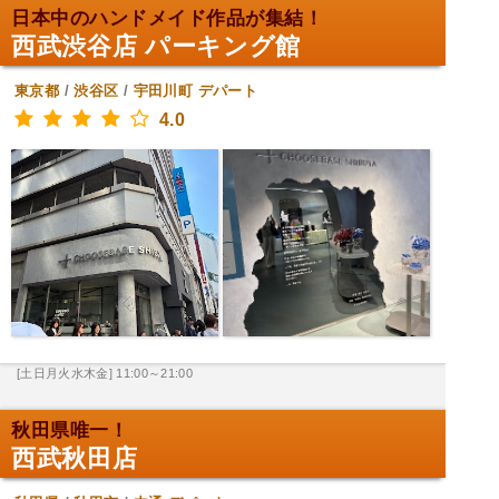
日本中のハンドメイド作品が集結！
西武渋谷店 パーキング館
東京都
/
渋谷区
/
宇田川町
デパート
4.0
[土日月火水木金] 11:00～21:00
秋田県唯一！
西武秋田店