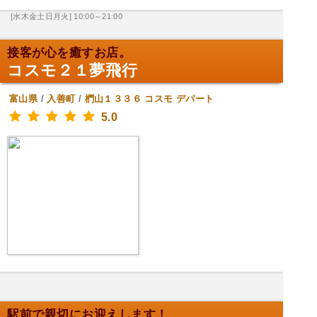
[水木金土日月火] 10:00～21:00
接客が心を癒すお店。
コスモ２１夢飛行
富山県
/
入善町
/
椚山１３３６ コスモ
デパート
5.0
駅前で親切にお迎えします！