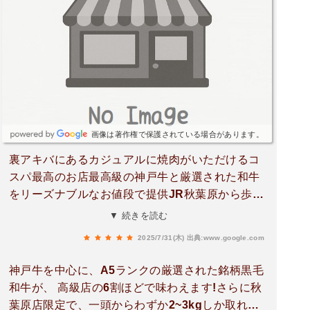
ルモンミックス（1,580円）は脂の甘みと食感のバ
ランスがよく食べやすかったです。締めに頼んだ
石焼ガーリックライス（980円）は香ばしさが際
立っていて、最後まで満足感のある食事になりま
した。上質なお肉を手頃な価格帯で楽しめるの
で、気軽に美味しい焼肉を食べたい時におすすめ
できるお店です。
画像は著作権で保護されている場合があります。
裏アキバにあるカジュアルに焼肉がいただけるコ
スパ最高のお店最高級の神戸牛と厳選された和牛
をリーズナブルなお値段で提供JR秋葉原から歩い
て5分ほどのところにお店があります。2024年11
▼ 続きを読む
月15日オープンした「もとやま」の姉妹店1975年
2025/7/31(木)
出典:www.google.com
に東京・御徒町で創業して以来、和牛一筋に上質
な焼肉を提供。創業以来、和牛にこだわり続けて
神戸牛を中心に、A5ランクの厳選された銘柄黒毛
いる『焼肉もとやま』TV・雑誌でも話題の人気店
和牛が、 高級店の6割ほどで味わえます!さらに秋
「焼肉もとやま」の姉妹店として開店した「焼肉
葉原店限定で、一頭からわずか2~3kgしか取れな