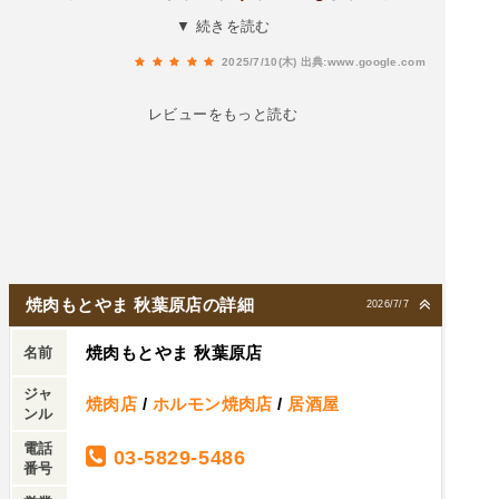
もとやま 秋葉原店」神戸牛を中心に、A5ランク
い貴重な希少部位「シャトーミスジ」を贅沢に極
▼ 続きを読む
の厳選された銘柄黒毛和牛が、高級店の6割ほど
厚レアステ ーキで堪能できるんですおいすぎまし
で味わえます👍銘柄黒毛和牛がリーズナブルなお
2025/7/10(木)
出典:www.google.com
た！お肉だけじゃなく、スタッフさんにも大人気
値段ででいただけるお店ですその中でも秋葉原店
という石焼ガー リックライスもめちゃくちゃ美味
レビューをもっと読む
限定メニューが「シャトーミスジ」。一頭からわ
しかった!!神戸牛や黒毛和牛のにぎりや炙りユッ
ずか2～3kgしか取れない貴重な希少部位を、贅沢
ケなどの一品料理も充 実してたので、またぜひ食
に極厚レアステーキで頂くことが出来ます。赤身
べに行きたいお店です！
なのに柔らかくてジューシー！脂の重さも赤身の
パサパサ感もないと言うことです。今回なアラカ
ルで注文🥩注文は卓上にあるタッチパネルから♦︎生
キムチ白菜が水々しく甘辛い味がクセになるおい
焼肉もとやま 秋葉原店の詳細
2026/7/7
しさ！♦︎シャトーミスジお店自慢のシャトーミスジ
ミスジ特有のとろけるような食感と豊かな味わい
焼肉もとやま 秋葉原店
名前
をステーキでいただきます。脂がのっていて美し
ジャ
いピンク色のお肉🥩一頭からわずか2～3kgしか取
焼肉店
/
ホルモン焼肉店
/
居酒屋
ンル
れない貴重な希少部位赤身と脂の美味しさバラン
電話
ス完璧✨こちらは店員さんがの美味しく焼いてく
03-5829-5486
番号
れました。極厚レアステーキに焼いてくれて、 柚