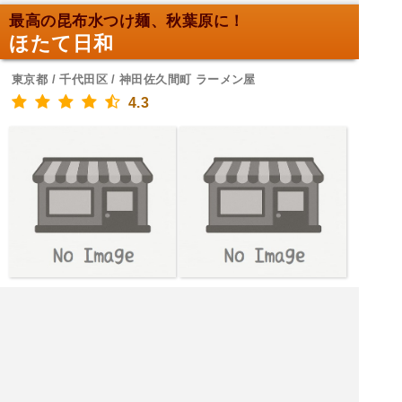
最高の昆布水つけ麺、秋葉原に！
ほたて日和
東京都 / 千代田区 / 神田佐久間町 ラーメン屋
4.3