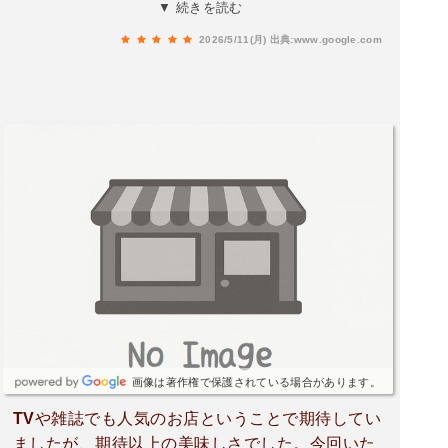
高級感がありつつも入りやすい空気感。ガヤガヤ
▼ 続きを読む
しすぎていないから、ゆっくり焼肉を楽しめるの
2026/5/11(月)
出典:www.google.com
が嬉しい✨まず頼んだ生キムチは、シャキッとし
た食感のあとにじわっと辛みと甘みが広がるタイ
プ。みずみずしくて、焼肉前の胃をしっかり起こ
してくれる感じ。そして秋葉原店限定のシャトー
ミスジが本当にすごかった…。一頭からわずかし
か取れない希少部位を、極厚のレアステーキでい
ただく贅沢🥩表面は香ばしく焼き上げられている
のに、中はしっとりレア。噛んだ瞬間に和牛の脂
が体温でとろけて、濃厚な旨みが一気に広がる。
柔らかいのに肉感もしっかりあって、これはかな
り記憶に残るやつ…。和牛切り落としも想像以上
にクオリティ高め。切り落としって名前なのに、
一枚一枚の満足感がちゃんとある。脂の甘みと赤
身のバランスが絶妙で、ご飯もお酒も止まらない
画像は著作権で保護されている場合があります。
🍚ニンニクまみれロースは完全に背徳グルメ。
TVや雑誌でも人気のお店ということで期待してい
熱々の鉄板の上でジュワッと広がるガーリックの
ましたが、期待以上の美味しさでした。​今回いた