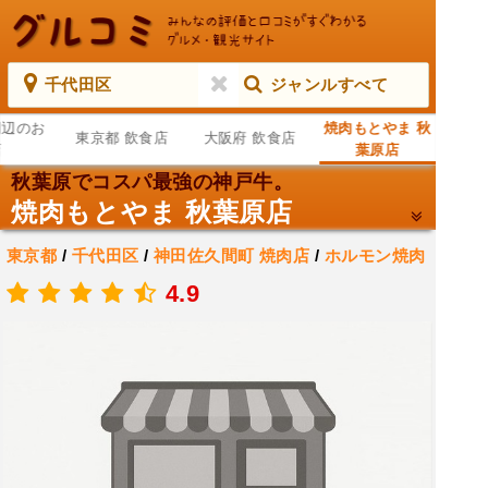
千代田区
ジャンルすべて
周辺のお
焼肉もとやま 秋
東京都 飲食店
大阪府 飲食店
店
葉原店
秋葉原でコスパ最強の神戸牛。
焼肉もとやま 秋葉原店
東京都
/
千代田区
/
神田佐久間町
焼肉店
/
ホルモン焼肉
店
/
居酒屋
4.9
.