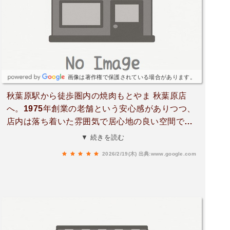
画像は著作権で保護されている場合があります。
秋葉原駅から徒歩圏内の焼肉もとやま 秋葉原店
へ。1975年創業の老舗という安心感がありつつ、
店内は落ち着いた雰囲気で居心地の良い空間でし
た。生キムチ（750円）は辛さだけでなく旨みも
▼ 続きを読む
しっかりあって、最初の一皿にぴったり。特に印
2026/2/19(木)
出典:www.google.com
象に残ったのはシャトーミスジ（3,280円）。厚切
りなのに驚くほど柔らかく、噛むたびに肉の旨み
が広がる満足度の高い一皿でした。和牛切り落と
し（990円）は価格以上のクオリティでコスパ良
好。ニンニクまみれロース（1,480円）はしっかり
パンチのある味付けで、お酒との相性も抜群。ホ