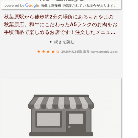
画像は著作権で保護されている場合があります。
秋葉原駅から徒歩約2分の場所にあるもとやまの
秋葉原店。和牛にこだわったA5ランクのお肉をお
手頃価格で楽しめるお店です！注文したメニュ
ー・生キムチシャキッとした食感と程よい辛さ
▼ 続きを読む
で、最初の一皿としてもお口直しとしてもぴった
2026/4/19(日)
出典:www.google.com
り！・シャトーミスジ秋葉原店限定の希少部位。
一頭からわずか2〜3kgしか取れないシャトーミス
ジが、厚切りで提供されて店員さんが目の前で焼
いてくれます。お肉は厚切りなのにとっても柔ら
かくてジューシーで、肉の旨みがしっかり感じら
れます！柚子胡椒ダレは風味が控えめで肉の味を
引き立てるバランス。七味塩でいただくとまた違
ったアクセントが加わって美味しかったです！・
ニンニクまみれロースしっかりとニンニクの効い
た味付けで、ロースの旨みと相まって食欲をそそ
ります！やや濃いめの味付けで、ご飯やお酒が進