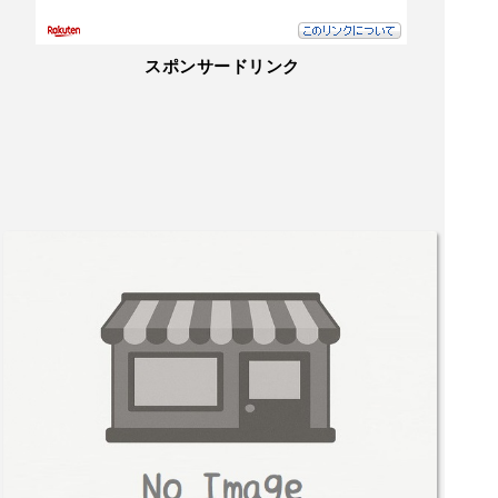
kihabara StationStylish interior for a yakiniku
spot, with high-quality A5 wagyu and Kobe be
ef at a great value.The chateau misuji was incr
スポンサードリンク
edibly tender and flavorful, cooked perfectly b
y the staff.Garlic fried rice was a standout—ric
h, crispy, and addictive.We also loved the liver
from the hormone mix, so we ordered more. E
verything was fresh and delicious.Great balan
ce of quality and price. Highly recommended i
f you’re in Akihabara!