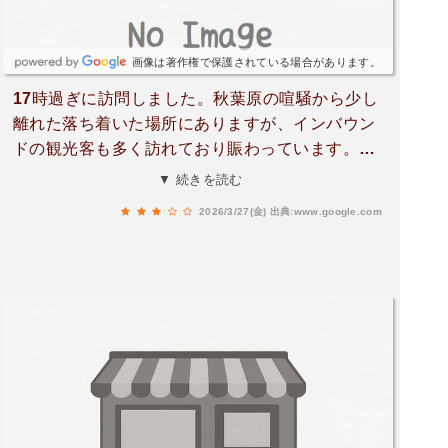
みそう！・ホルモンミックス複数の部位を一度に
楽しめるのが魅力！それぞれ異なる食感が楽しめ
ます。脂の甘みがありながらも臭みはなく、全体
画像は著作権で保護されている場合があります。
的に食べやすかったです！・石焼ガーリックライ
17時過ぎに訪問しました。秋葉原の喧騒から少し
ス運ばれてきた時からバターとニンニクの香りが
離れた落ち着いた場所にありますが、インバウン
広がって、目の前で混ぜてもらえるライブ感も！
ドの観光客も多く訪れており賑わっています。お
お肉の脂の甘みとバターとニンニクのコクと風
肉はシャトーミスジが印象的でした。綺麗なサシ
▼ 続きを読む
味、香ばしいおこげと、締めにかなり満足度の高
が入った厚切りの身は非常に柔らかく、噛むたび
いごはんでした！お肉もおいしくてコスパも良い
2026/3/27(金)
出典:www.google.com
に上品な旨みが広がり満足感があります。ホルモ
し、お店も綺麗で店員さんも優しかったので、色
ン盛り合わせも丁寧な味付けがされており、鮮度
んなシーンで気軽に利用できそうです！
の良さを感じました。石焼きガーリックライス
は、熱せられた器から漂う香ばしい香りが食欲を
そそります。しっかりとした味付けで、お肉と一
緒に食べるのにも最適です。キムチの程よい辛さ
も良い箸休めになりました。駅からのアクセスが
良く、店内は清潔で提供もスムーズです。秋葉原
に遊びに行ってご飯を食べる際に丁度良い焼肉屋