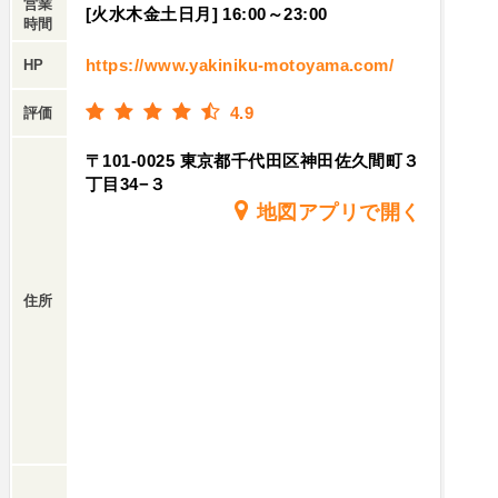
営業
子胡椒ベースの特製タレをかけて仕上げ！柔らか
[火水木金土日月] 16:00～23:00
時間
くてとってもジューシー🥩脂ののったお肉とさっ
https://www.yakiniku-motoyama.com/
ぱり味のソースが相性抜群👍口の中で旨みが溢れ
HP
るます。♦︎和牛切り落としお店の看板メニューいろ
4.9
評価
んな和牛の部位の切り落とし上質な牛肉をお手頃
な価格で楽しめる、コスパ抜群の一品！美味いと
〒101-0025 東京都千代田区神田佐久間町３
ころだけ選んで出していただけます。切り落とし
丁目34−３
ですがいい部位なので脂ものってて柔らかくて美
地図アプリで開く
味しい。いろんな部位がいただけるものお得感！♦︎
ニンニクまみれロースニンニクがロースにいっぱ
いのせめてあり、ニンニクタレの香りや風味が肉
住所
に染み込んでて美味しい。♦︎ホルモンミックスレバ
ーやホルモン、マルチョウが色々入っています。♦︎
石焼ガーリックライス贅沢なガーリックライス神
戸牛などの切り落としが入っています。バター醤
油ベースの味とニンニクの味が美味しい。店員さ
んがかき混ぜて最後におこげを作るため周りに貼
り付けていただきました。今回は以上のものをい