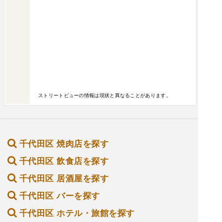
ただきましたが、これ以外にも美味しいもがたく
さん！今回はアラカルトでいただきましたがコー
ス料理もお得🉐飲み放題付きで6000円〜とリーズ
ナブルなお値段でいただけます。コスパ最高‼️全
席テーブル席。席幅も広々してるのでゆったりし
た空間で焼肉が楽しめます。お一人様からグルー
プ、ご家族でのお食事など、様々なシーンでご利
用できるお店です。秋葉原で美味しくてコスパの
ストリートビューの情報は現状と異なることがあります。
いい焼肉店をお探しの方にもぜひおすすめ👍
千代田区 焼肉店を探す
千代田区 飲食店を探す
千代田区 居酒屋を探す
千代田区 バーを探す
千代田区 ホテル・旅館を探す