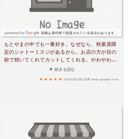
だと思います。
画像は著作権で保護されている場合があります。
もとやまの中でも一番好き。なぜなら、秋葉原限
定のシャトーミスジがあるから。お店の方が目の
前で焼いてくれてカットしてくれる。やわやわ～
こんな柔らかいお肉が頂けるとは。また訪れたい
▼ 続きを読む
です。浅漬けキムチ、にんにくまみれロースも美
2026/3/5(木)
出典:www.google.com
味しいです。