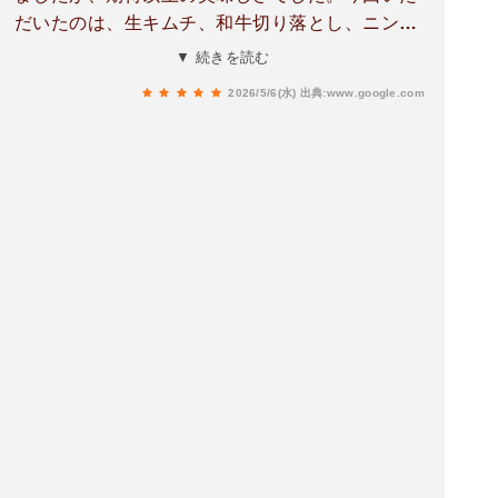
香りが反則級。パンチは強いけど、和牛の旨みを
だいたのは、生キムチ、和牛切り落とし、ニンニ
ちゃんと引き立てていてクセになる味。ホルモン
クまみれロース、ホルモンミックス、そして名物
▼ 続きを読む
ミックスはぷりっぷり。噛むたび脂の甘みがあふ
の「シャトーミスジ」。特にシャトーミスジは店
れて、香ばしい焼き目との相性が最高。締めの石
2026/5/6(水)
出典:www.google.com
員さんが絶妙な火加減で焼いてくださり、口に入
焼ガーリックライスは、熱々の石鍋で運ばれてき
れた瞬間、柔らかさと肉汁がじゅわーっと広がっ
た瞬間から香りがすごい🧄おこげのカリカリ感と
て……もう幸せすぎる味でした！​〆の石焼ガーリ
バターのコク、ニンニクの旨みが合わさって、最
ックライスもパンチが効いていて最高です。秋葉
後まで満足感が強かった。A5ランクの黒毛和牛を
原で美味しいお肉を食べたい時は間違いなくここ
ここまで気軽に楽しめるの、かなりありがたい。
をおすすめします。
また再訪したくなる焼肉店でした◎