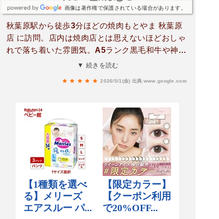
画像は著作権で保護されている場合があります。
秋葉原駅から徒歩3分ほどの焼肉もとやま 秋葉原
店 に訪問。店内は焼肉店とは思えないほどおしゃ
れで落ち着いた雰囲気。A5ランク黒毛和牛や神戸
牛を比較的リーズナブルに楽しめるのが魅力で
▼ 続きを読む
す。シャトーミスジはスタッフの方が焼いてくだ
2026/5/1(金)
出典:www.google.com
さり、厚切りなのにとても柔らかく、旨みがしっ
かり感じられる一品でした。和牛切り落としは肉
感があり満足度高め。石焼ガーリックライスは香
ばしさとにんにくのバランスが良く、今回の中で
も特に印象に残りました。ホルモンミックスも種
類が豊富で、レバーが美味しかったため上レバー
と神戸牛カルビ塩を追加注文。どちらもクオリテ
ィが高く満足できました。全体的にお肉の質と価
格のバランスが良く、コスパの高さを感じるお店
です。駅から近く利用しやすい点も◎秋葉原で焼
肉を探している方におすすめ✨3 min walk from A