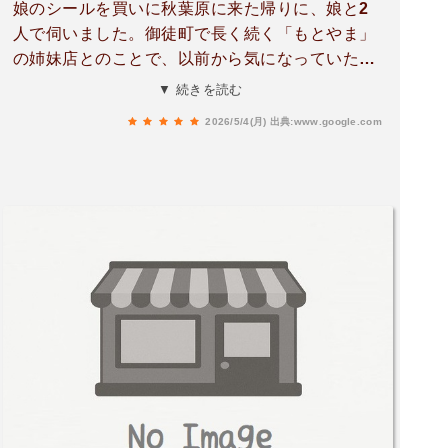
娘のシールを買いに秋葉原に来た帰りに、娘と2
人で伺いました。御徒町で長く続く「もとやま」
の姉妹店とのことで、以前から気になっていたお
店です。今回はいくつか注文しましたが、特に印
▼ 続きを読む
象に残ったのはシャトーミスジ。厚みのあるカッ
2026/5/4(月)
出典:www.google.com
トで、外は香ばしく中はとてもジューシー。噛む
ほどに旨みが広がり、満足度の高い一品でした。
ニンニクまみれロースはしっかりした味付けでご
飯が進み、ホルモンも臭みがなく食べやすかった
です。締めにいただいた石焼ガーリックライス
は、香ばしいおこげが良いアクセントで、娘がと
ても気に入ったようでほとんど食べてしまいまし
た。肉質が良いのに価格は比較的良心的で、コス
トパフォーマンスの高さも魅力に感じました。ス
タッフの方も丁寧で、娘にも優しく接していただ
けて、家族での利用でも安心して過ごせました。
秋葉原でしっかり焼肉を楽しみたいときにおすす
めのお店です。