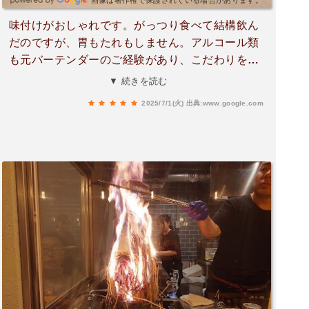
画像は著作権で保護されている場合があります。
味付けがおしゃれです。がっつり食べて結構飲ん
だのですが、胃もたれもしません。アルコール類
も元バーテンダーのご経験があり、こだわりを感
じます。悔しいですが東大和市のクォリティでは
▼ 続きを読む
ないです。近場に美味しいお店ができて嬉しく思
2025/7/1(火)
出典:www.google.com
います。久米川にも店舗がある様ですが、各店舗
それぞれ違って繁盛しているようです。この辺り
ではピカイチ美味しいです。お勧めします。