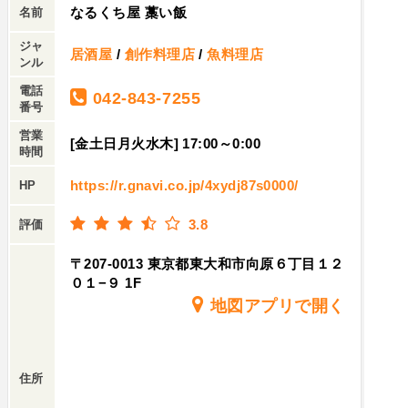
なるくち屋 藁い飯
名前
ジャ
居酒屋
/
創作料理店
/
魚料理店
ンル
電話
042-843-7255
番号
営業
[金土日月火水木] 17:00～0:00
時間
https://r.gnavi.co.jp/4xydj87s0000/
HP
3.8
評価
〒207-0013 東京都東大和市向原６丁目１２
０１−９ 1F
地図アプリで開く
住所