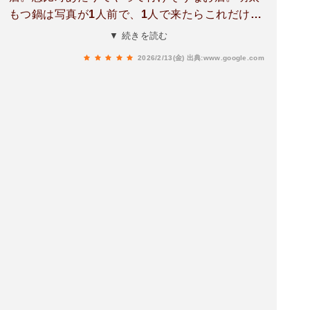
もつ鍋は写真が1人前で、1人で来たらこれだけで
食べきれなくなってしまうかも、という量。明太
▼ 続きを読む
子タップリで贅沢。おでんと、デザートのペドロ
2026/2/13(金)
出典:www.google.com
ヒメネス・バニラアイスも美味しかったです。(写
真撮り忘れ)内装は落ち着いていて接待に使えそう
な雰囲気です。場所柄か値段設定か、店員さんの
接遇とメニューの内容が若干居酒屋寄りで、ここ
だけもったいない気も。１人６～８千円クラスの
ポテンシャルは有る気がします。逆に言えばそれ
だけリーズナブルに飲める店ですけどね。入口が
シックで目立たないのもあり、今は知られてなく
てまだまだ余裕ありますが、１年もすればなかな
か入れない店になるんだろな、と思います。