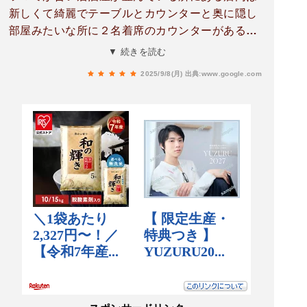
新しくて綺麗でテーブルとカウンターと奥に隠し
部屋みたいな所に２名着席のカウンターがあるメ
ニューは創作的なツマミが多くて女子受けする感
▼ 続きを読む
じで普通の居酒屋の定番の普通の焼鳥やモツ煮は
2025/9/8(月)
出典:www.google.com
無い各種ツマミ類を注文したが どれも旨かったカ
ツオの藁焼きは香ばしくて美味だった。マスター
は気さくで礼儀正しい。