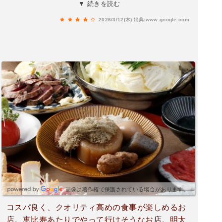
れも丁寧に作られていて、味付けもお酒に合うち
▼ 続きを読む
ょうど良い濃さでとても美味しかったです。特に
2026/3/12(木)
出典:www.google.com
おすすめされたメニューは本当に美味しく、つい
追加で注文してしまいました。スタッフの方の対
応も気さくで、初めてでも入りやすいお店だと思
います。料理が出てくるテンポも良く、ゆっくり
食事と会話を楽しめました。価格も良心的で、こ
の内容ならかなり満足度が高いと思います。東大
和周辺で美味しいお店を探している方にはぜひお
すすめしたいお店です。また近くに行った際には
立ち寄りたいと思います。
画像は著作権で保護されている場合があります。
コスパ良く、クオリティ高めの食事が楽しめるお
店。恵比寿あたりでやって行けそうなお店。明太