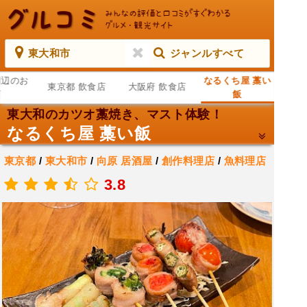
東大和市
ジャンルすべて
周辺のお
なるくち屋 藁い
東京都 飲食店
大阪府 飲食店
店
飯
東大和のカツオ藁焼き、マスト体験！
なるくち屋 藁い飯
東京都
/
東大和市
/
向原
居酒屋
/
創作料理店
/
魚料理店
.
3.8