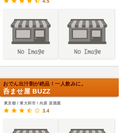
4.5
おでん出汁割が絶品！一人飲みに。
呑ませ屋 BUZZ
東京都 / 東大和市 / 向原 居酒屋
3.4