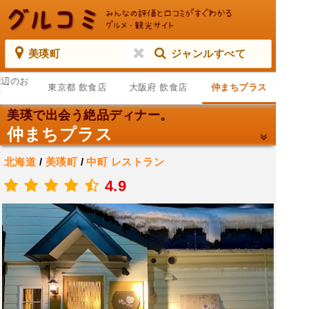
美瑛町
ジャンルすべて
周辺のお
東京都 飲食店
大阪府 飲食店
仲まちプラス
店
美瑛で出会う絶品ディナー。
仲まちプラス
北海道
/
美瑛町
/
中町
レストラン
.
4.9