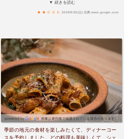
に先に料理が提供されたのはどうかと思いまし
▼ 続きを読む
た。料理によって多少順番が変わるのは仕方がな
2025/8/30(土)
出典:www.google.com
いとしても、料理と料理の間が長過ぎです。味は
比較的に好きな味なので良かったと思いました
が、お店としては低く評価をさせてもらうしか無
いと思いました。店員さんはアルバイト？メニュ
ーを覚えてないのも、どうかと思います。
画像は著作権で保護されている場合があります。
季節の地元の食材を楽しみたくて、ディナーコー
スを予約しました。どの料理も美味しくて、シェ