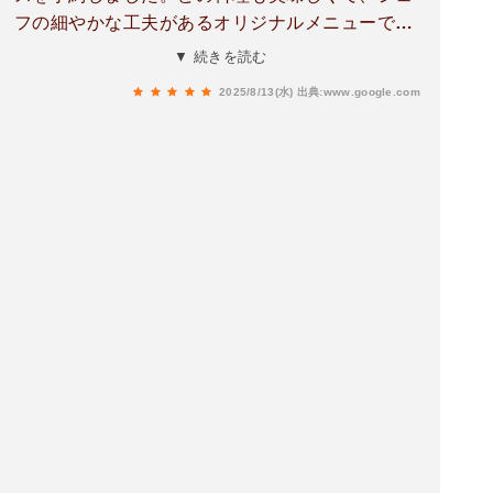
フの細やかな工夫があるオリジナルメニューで、
感動しました🥺✨ワインも美味しかったです🍷
▼ 続きを読む
2025/8/13(水)
出典:www.google.com