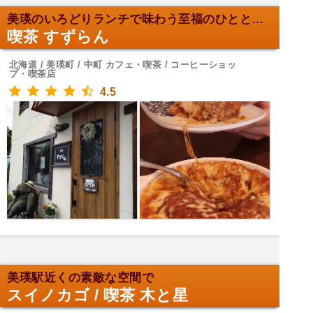
美瑛のいろどりランチで味わう至福のひととき！
喫茶 すずらん
北海道 / 美瑛町 / 中町 カフェ・喫茶 / コーヒーショッ
プ・喫茶店
4.5
美瑛駅近くの素敵な空間で
スイノカゴ / 喫茶 木と星