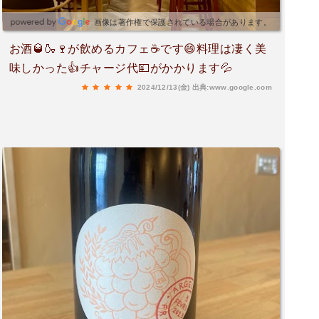
画像は著作権で保護されている場合があります。
お酒🥃🍶🍷が飲めるカフェ☕️です😄料理は凄く美
味しかった👍チャージ代💴がかかります💦
2024/12/13(金)
出典:www.google.com