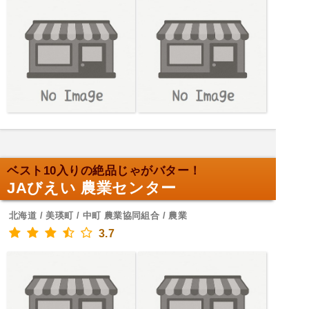
ベスト10入りの絶品じゃがバター！
JAびえい 農業センター
北海道 / 美瑛町 / 中町 農業協同組合 / 農業
3.7