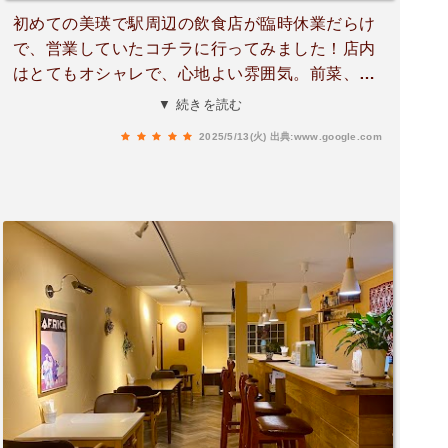
初めての美瑛で駅周辺の飲食店が臨時休業だらけ
で、営業していたコチラに行ってみました！店内
はとてもオシャレで、心地よい雰囲気。前菜、メ
イン、デザート、全部見た目も美しくて、味もと
▼ 続きを読む
っても美味しかったです！
2025/5/13(火)
出典:www.google.com