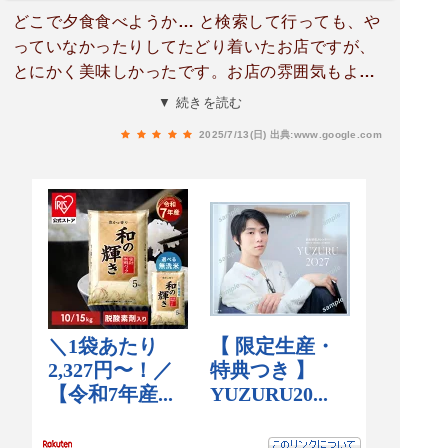
どこで夕食食べようか… と検索して行っても、や
っていなかったりしてたどり着いたお店ですが、
とにかく美味しかったです。お店の雰囲気もよ
く、出会えてよかった❗️ と思ったお店です。
▼ 続きを読む
2025/7/13(日)
出典:www.google.com