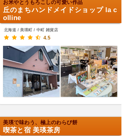
お米やとうもろこしの可愛い作品
丘のまちハンドメイドショップ la c
olline
北海道 / 美瑛町 / 中町 雑貨店
4.5
美瑛で味わう、極上のわらび餅
喫茶と宿 美瑛茶房