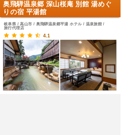
奥飛騨温泉郷 深山桜庵 別館 湯めぐ
りの宿 平湯館
岐阜県 / 高山市 / 奥飛騨温泉郷平湯 ホテル / 温泉旅館 /
旅行代理店
4.1