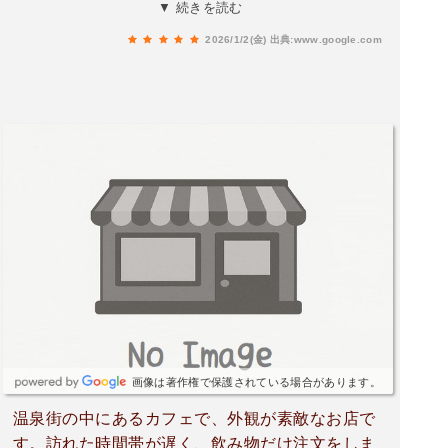
チーズカレーは卵の中からチーズがとろけてコク
▼ 続きを読む
のあるカレーにばっちりドライカレーは少しピリ
2026/1/2(金)
出典:www.google.com
辛ですが目玉焼きの黄身を潰してマイルドに！幸
せランチでした。ありがとうございました。
画像は著作権で保護されている場合があります。
温泉街の中にあるカフェで、外観が素敵なお店で
す。訪れた時間帯が遅く、飲み物だけ注文をしま