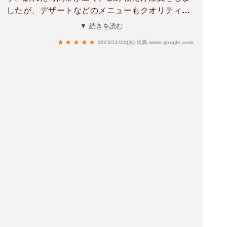
したが、デザートなどのメニューもクオリティが
高そうで次にこの地を訪れる際には是非とも立ち
▼ 続きを読む
寄って行きたいと思います。
2025/12/23(火)
出典:www.google.com