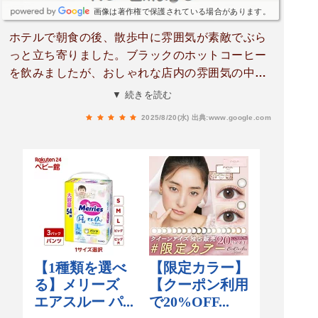
画像は著作権で保護されている場合があります。
ホテルで朝食の後、散歩中に雰囲気が素敵でぶら
っと立ち寄りました。ブラックのホットコーヒー
を飲みましたが、おしゃれな店内の雰囲気の中✨
最高に美味しかったです。外国人や登山客に大人
▼ 続きを読む
気なんだろうなって感じでした。今度はスイーツ
2025/8/20(水)
出典:www.google.com
食べてみたいです。