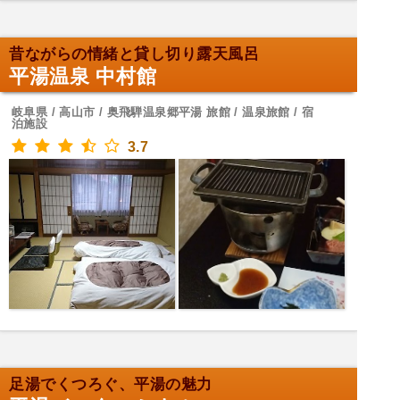
昔ながらの情緒と貸し切り露天風呂
平湯温泉 中村館
岐阜県 / 高山市 / 奥飛騨温泉郷平湯 旅館 / 温泉旅館 / 宿
泊施設
3.7
足湯でくつろぐ、平湯の魅力