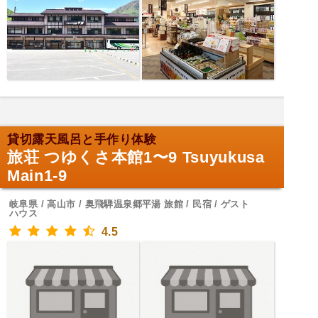
貸切露天風呂と手作り体験
旅荘 つゆくさ本館1〜9 Tsuyukusa
Main1-9
岐阜県 / 高山市 / 奥飛騨温泉郷平湯 旅館 / 民宿 / ゲスト
ハウス
4.5