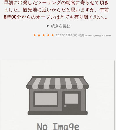
早朝に出発したツーリングの朝食に寄らせて頂き
ました。観光地に近いからだと思いますが、午前
8時00分からのオープンはとても有り難く思いま
す。8:20頃訪問しましたが3組のお客様が既に来
▼ 続きを読む
店していました。モーニングメニューのサンドイ
2025/10/16(木)
出典:www.google.com
ッチとカフェオレのセット（700円）を頂きまし
た。急がれるお客様はご遠慮くださいと案内があ
りますが、その分丁寧に調理、対応しておられる
ようで、美味しく頂き気持ちよく店を後にしまし
た。次は食事メニューの時間帯にまた訪問させて
いただきます。ありがとうございます。