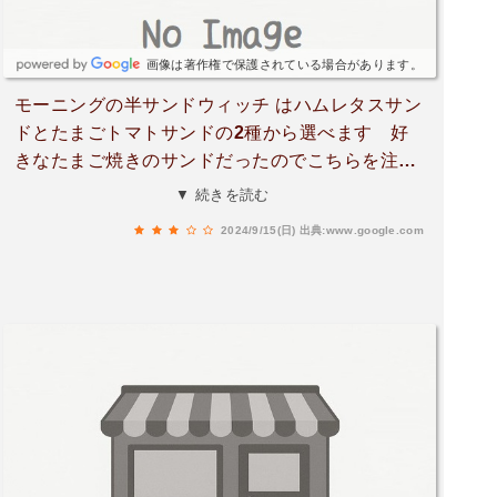
画像は著作権で保護されている場合があります。
モーニングの半サンドウィッチ はハムレタスサン
ドとたまごトマトサンドの2種から選べます 好
きなたまご焼きのサンドだったのでこちらを注
文 店内の雰囲気もよく美味しくいただきまし
▼ 続きを読む
た。
2024/9/15(日)
出典:www.google.com