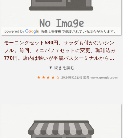
画像は著作権で保護されている場合があります。
モーニングセット580円、サラダも付かないシン
プル。前回、ミニパフェセットに変更、珈琲込み
770円。店内は狭いが平湯バスターミナルから歩
いて直ぐ。店舗の2階は毎回気になる？水は美味
▼ 続きを読む
しい。周辺に飲食店がないので助かります。
2024/8/12(月)
出典:www.google.com