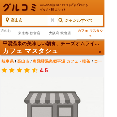
高山市
ジャンルすべて
周辺のお
カフェ マスタシ
東京都 飲食店
大阪府 飲食店
店
ュ
平湯温泉の美味しい朝食、チーズオムライスの衝撃。
カフェ マスタシュ
岐阜県
/
高山市
/
奥飛騨温泉郷平湯
カフェ・喫茶
/
コー
ヒーショップ・喫茶店
4.5
.