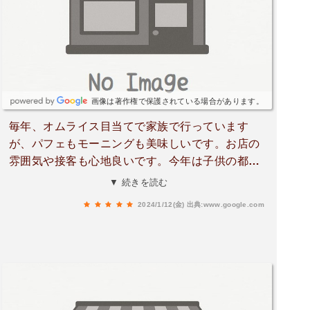
画像は著作権で保護されている場合があります。
毎年、オムライス目当てで家族で行っています
が、パフェもモーニングも美味しいです。お店の
雰囲気や接客も心地良いです。今年は子供の都合
で旅行に行けなくなりそうでしたが、運良く宿泊
▼ 続きを読む
日の変更が出来ました。次の日は休業日(不定休)
2024/1/12(金)
出典:www.google.com
と聞き、15時半過ぎに入り遅い昼食となりました
が、何とかセーフで食べる事が出来ました。また
来年も行きたいです。