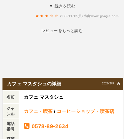
って、他のところで食べると思うと、普通に1500
ち着いた空間の中、今日の予定をのんびり考える
▼ 続きを読む
円くらいになるんじゃないかと。ドライカレーが
素敵な時間でした。
気になるのでまた伺います。このボリューム、こ
2023/11/12(日)
出典:www.google.com
の値段はすごく満足。下手にバスセンターで食べ
レビューをもっと読む
るよりはこちらをオススメします。
カフェ マスタシュの詳細
2026/2/9
カフェ マスタシュ
名前
ジャ
カフェ・喫茶
/
コーヒーショップ・喫茶店
ンル
電話
0578-89-2634
番号
営業