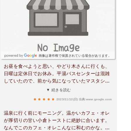
画像は著作権で保護されている場合があります。
お昼を食べようと思い、やどり木さんに行くも、
日曜は定休日でお休み。平湯バスセンターは混雑
していたので、前から気になっていたマスタシュ
さんへ。マスターと奥さん？らしき方と、お二人
▼ 続きを読む
で営業してました。店内は落ち着いた感じで、海
2023/11/12(日)
出典:www.google.com
外の方もけっこう多かったです。頼んだのはチー
ズオムカレー 950円セットドリンクをハイネケ
温泉に行く前にモーニング。温かいカフェ・オレ
ン 450円他の方も書いてありますが、カレー自
が厚切りの甘い小倉トーストに絶妙に合います。
体がまず美味しいです。全体的にボリュームがあ
なんでこのカフェ・オレこんなに和むのかな。落