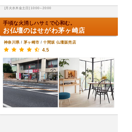
[月火水木金土日] 10:00～20:00
手頃な火消しハサミで心和む。
お仏壇のはせがわ茅ヶ崎店
神奈川県
/
茅ヶ崎市
/
十間坂
仏壇販売店
4.5