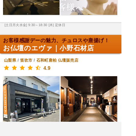
[土日月火水金] 9:30～18:30
[木] 定休日
お客様感謝デーの魅力、チュロスや唐揚げ！
お仏壇のエヴァ｜小野石材店
山梨県
/
笛吹市
/
石和町唐柏
仏壇販売店
4.9