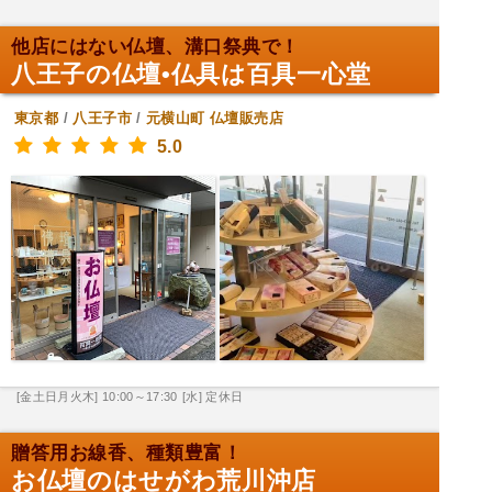
他店にはない仏壇、溝口祭典で！
八王子の仏壇•仏具は百具一心堂
東京都
/
八王子市
/
元横山町
仏壇販売店
5.0
[金土日月火木] 10:00～17:30
[水] 定休日
贈答用お線香、種類豊富！
お仏壇のはせがわ荒川沖店