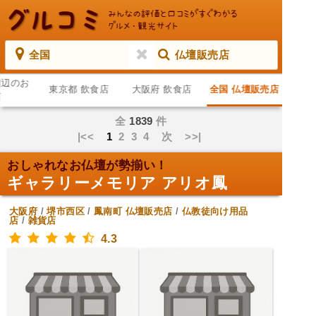
全国
仏壇販売店
周辺のお
東京都 飲食店
大阪府 飲食店
全国 仏壇販売店
店
全
1839
件
|<<
1
2
3
4
次
>>|
おしゃれなお仏壇が勢揃い！
ギャラリーメモリア アリオ鳳
大阪府
/
堺市西区
/
鳳南町
仏壇販売店
/
仏教徒向け用品
店
/
雑貨店
4.3