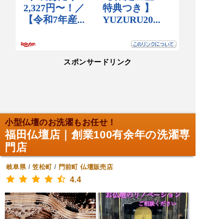
スポンサードリンク
小型仏壇のお洗濯もお任せ！
福田仏壇店｜創業100有余年の洗濯専
門店
岐阜県
/
笠松町
/
門前町
仏壇販売店
4.4