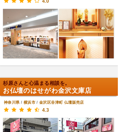
4.0
杉原さんと心温まる相談を。
お仏壇のはせがわ金沢文庫店
神奈川県
/
横浜市
/
金沢区谷津町
仏壇販売店
4.3