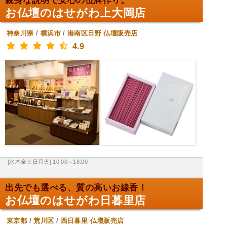
親身な説明で安心の位牌作り。
お仏壇のはせがわ上大岡店
神奈川県
/
横浜市
/
港南区日野
仏壇販売店
4.9
[水木金土日月火] 10:00～18:00
出先でも選べる、質の高いお線香！
お仏壇のはせがわ日暮里店
東京都
/
荒川区
/
西日暮里
仏壇販売店