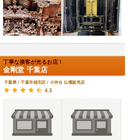
丁寧な接客が光るお店！
金剛堂 千葉店
千葉県
/
千葉市稲毛区
/
小仲台
仏壇販売店
4.3