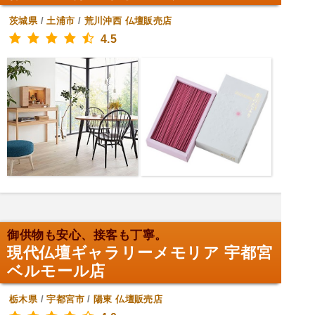
茨城県
/
土浦市
/
荒川沖西
仏壇販売店
4.5
御供物も安心、接客も丁寧。
現代仏壇ギャラリーメモリア 宇都宮
ベルモール店
栃木県
/
宇都宮市
/
陽東
仏壇販売店