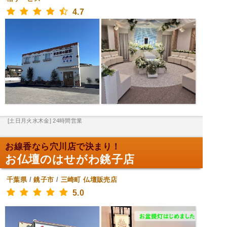
4.7
[土日月火水木金] 24時間営業
お線香なら穴川店で決まり！
お仏壇のはせがわ銚子店
千葉県
/
銚子市
/
三崎町
仏壇販売店
5.0