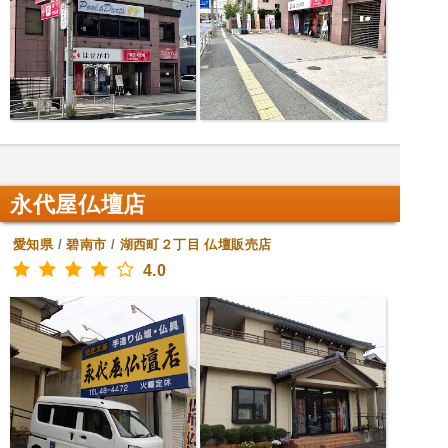
永代屋仏壇店
愛知県
/
碧南市
/
湖西町２丁目
仏壇販売店
4.0