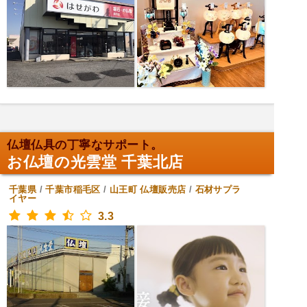
仏壇仏具の丁寧なサポート。
お仏壇の光雲堂 千葉北店
千葉県
/
千葉市稲毛区
/
山王町
仏壇販売店
/
石材サプラ
イヤー
3.3