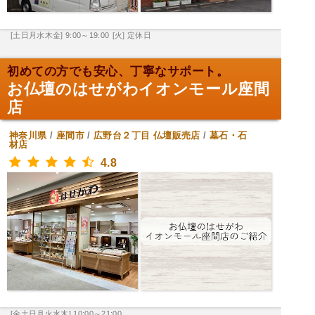
[土日月水木金] 9:00～19:00
[火] 定休日
初めての方でも安心、丁寧なサポート。
お仏壇のはせがわイオンモール座間
店
神奈川県
/
座間市
/
広野台２丁目
仏壇販売店
/
墓石・石
材店
4.8
[金土日月火水木] 10:00～21:00