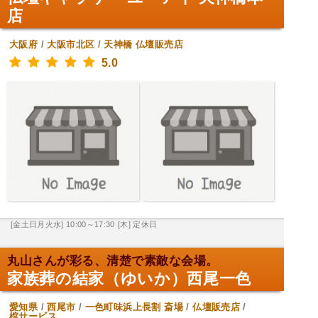
店
大阪府
/
大阪市北区
/
天神橋
仏壇販売店
5.0
[金土日月火水] 10:00～17:30
[木] 定休日
丸山さんが彩る、清楚で素敵な会場。
家族葬の結家（ゆいか）西尾一色
愛知県
/
西尾市
/
一色町味浜上長割
斎場
/
仏壇販売店
/
棺サービス