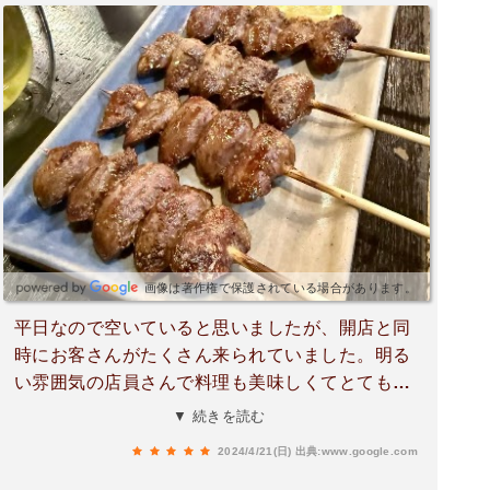
画像は著作権で保護されている場合があります。
平日なので空いていると思いましたが、開店と同
時にお客さんがたくさん来られていました。明る
い雰囲気の店員さんで料理も美味しくてとても良
かったです。またお伺いしたいと思います。
▼ 続きを読む
2024/4/21(日)
出典:www.google.com