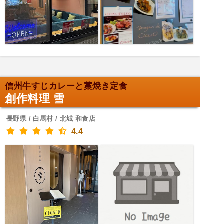
信州牛すじカレーと藁焼き定食
創作料理 雪
長野県 / 白馬村 / 北城 和食店
4.4