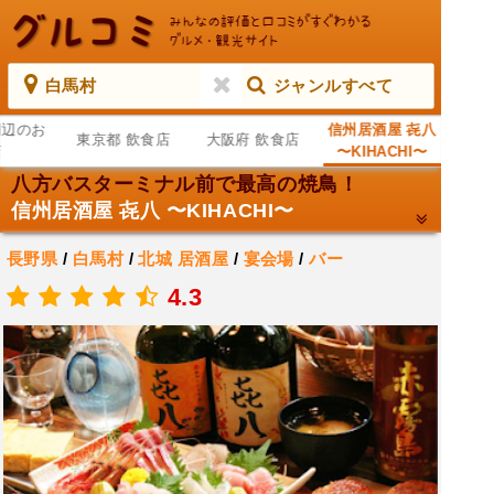
白馬村
ジャンルすべて
周辺のお
信州居酒屋 㐂八
東京都 飲食店
大阪府 飲食店
店
〜KIHACHI〜
八方バスターミナル前で最高の焼鳥！
信州居酒屋 㐂八 〜KIHACHI〜
長野県
/
白馬村
/
北城
居酒屋
/
宴会場
/
バー
.
4.3