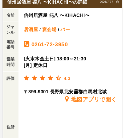
信州居酒屋 㐂八 〜KIHACHI〜の詳細
2026/7/27
信州居酒屋 㐂八 〜KIHACHI〜
名前
ジャ
居酒屋
/
宴会場
/
バー
ンル
電話
0261-72-3950
番号
[火水木金土日] 18:00～21:30
営業
時間
[月] 定休日
4.3
評価
〒399-9301 長野県北安曇郡白馬村北城
地図アプリで開く
住所