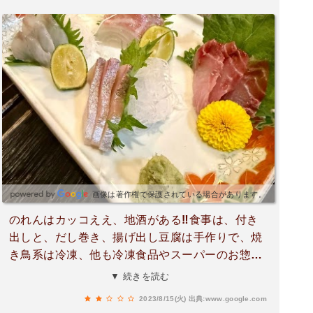
画像は著作権で保護されている場合があります。
のれんはカッコええ、地酒がある‼️食事は、付き
出しと、だし巻き、揚げ出し豆腐は手作りで、焼
き鳥系は冷凍、他も冷凍食品やスーパーのお惣菜
が多めかも⁉️田舎やから仕方がないかもしれませ
▼ 続きを読む
んが、鳥貴族の方が、数倍は美味しくて安い。グ
2023/8/15(火)
出典:www.google.com
ラスは常温。