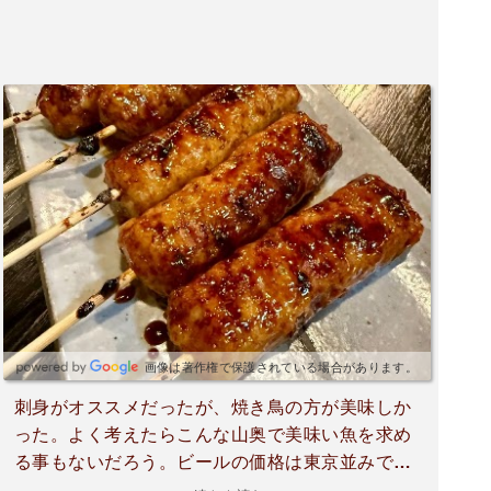
画像は著作権で保護されている場合があります。
刺身がオススメだったが、焼き鳥の方が美味しか
った。よく考えたらこんな山奥で美味い魚を求め
る事もないだろう。ビールの価格は東京並みで、
コロナ前のインバウンド効果でインフレしたのだ