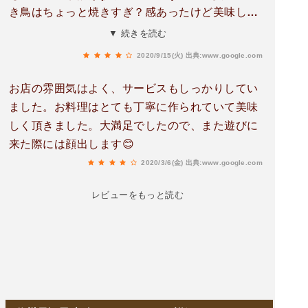
き鳥はちょっと焼きすぎ？感あったけど美味しか
ったです！冷やしトマトもめちゃくちゃ甘いし、
▼ 続きを読む
野菜の素揚げも美味しくて、買って帰りたかった
2020/9/15(火)
出典:www.google.com
です！2020年9月土曜日。
お店の雰囲気はよく、サービスもしっかりしてい
ました。お料理はとても丁寧に作られていて美味
しく頂きました。大満足でしたので、また遊びに
来た際には顔出します😊
2020/3/6(金)
出典:www.google.com
レビューをもっと読む