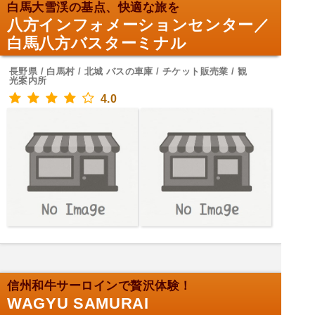
白馬大雪渓の基点、快適な旅を
八方インフォメーションセンター／
白馬八方バスターミナル
長野県 / 白馬村 / 北城 バスの車庫 / チケット販売業 / 観
光案内所
4.0
信州和牛サーロインで贅沢体験！
WAGYU SAMURAI