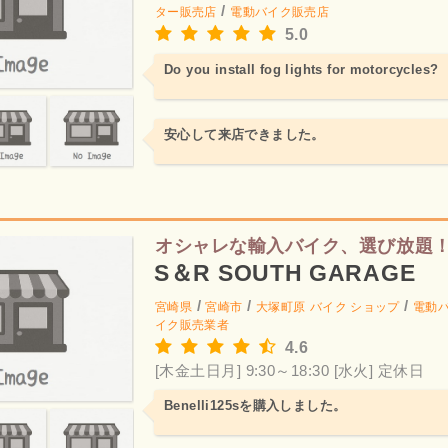
/
ター販売店
電動バイク販売店
5.0
Do you install fog lights for motorcycles?
安心して来店できました。
オシャレな輸入バイク、選び放題
S＆R SOUTH GARAGE
/
/
/
宮崎県
宮崎市
大塚町原
バイク ショップ
電動
イク販売業者
4.6
[木金土日月] 9:30～18:30
[水火] 定休日
Benelli125sを購入しました。