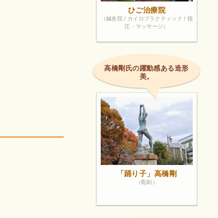
ひご治療院
（鍼灸院 / カイロプラクティック / 指
圧・マッサージ）
高橋剛氏の躍動感ある造形
美。
「踊り子」高橋剛
（彫刻）