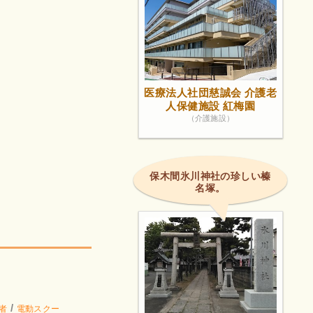
医療法人社団慈誠会 介護老
人保健施設 紅梅園
（介護施設）
保木間氷川神社の珍しい榛
名塚。
。
/
者
電動スクー