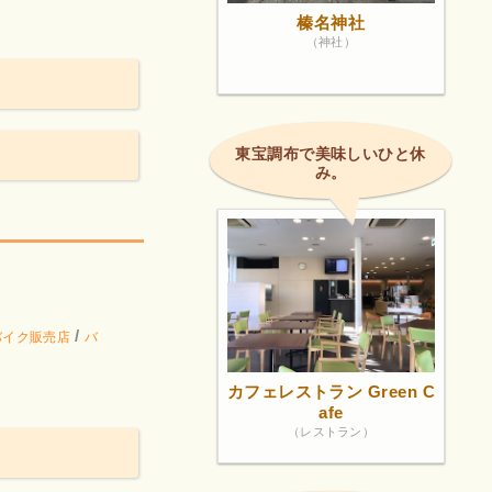
榛名神社
（神社）
東宝調布で美味しいひと休
み。
！
/
バイク販売店
バ
カフェレストラン Green C
afe
（レストラン）