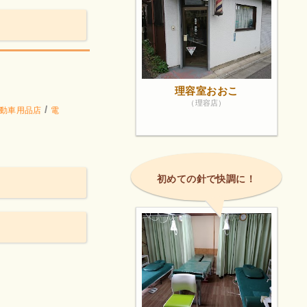
理容室おおこ
（理容店）
/
動車用品店
電
初めての針で快調に！