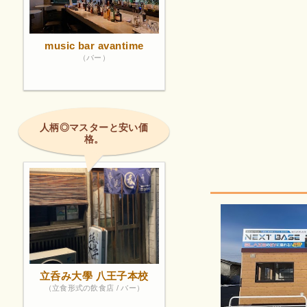
music bar avantime
（バー）
人柄◎マスターと安い価
格。
立呑み大學 八王子本校
（立食形式の飲食店 / バー）