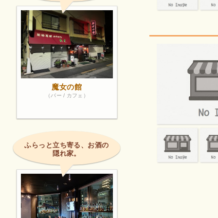
魔女の館
（バー / カフェ）
ふらっと立ち寄る、お酒の
隠れ家。