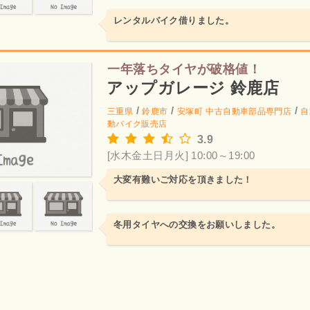
レンタルバイク借りました。
一年落ちタイヤが破格値！
アップガレージ 鈴鹿店
/
/
/
三重県
鈴鹿市
安塚町
中古自動車部品専門店
自
動バイク販売店
3.9
[水木金土日月火] 10:00～19:00
大変有難いご対応を頂きました！
冬用タイヤへの交換をお願いしました。