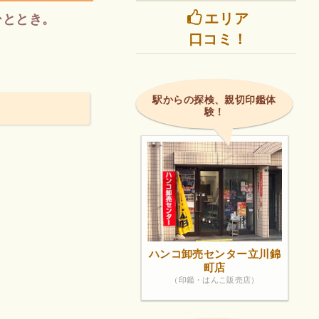
エリア
ひととき。
口コミ！
駅からの探検、親切印鑑体
験！
ハンコ卸売センター立川錦
町店
（印鑑・はんこ販売店）