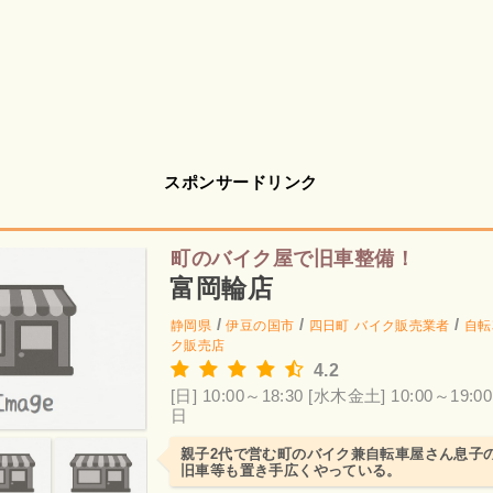
スポンサードリンク
町のバイク屋で旧車整備！
富岡輪店
/
/
/
静岡県
伊豆の国市
四日町
バイク販売業者
自転
ク販売店
4.2
[日] 10:00～18:30
[水木金土] 10:00～19:00
日
親子2代で営む町のバイク兼自転車屋さん息子
旧車等も置き手広くやっている。