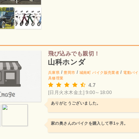
飛び込みでも親切！
山科ホンダ
/
/
/
兵庫県
豊岡市
城南町
バイク販売業者
電動バイ
具修理業
4.7
[日月火水木金土] 9:00～18:00
ありがとうございました。
家の奥さんのバイクを購入して早1ヶ月。