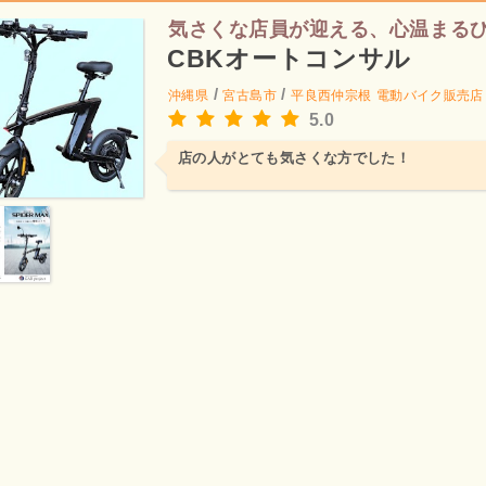
気さくな店員が迎える、心温まる
CBKオートコンサル
/
/
沖縄県
宮古島市
平良西仲宗根
電動バイク販売店
5.0
店の人がとても気さくな方でした！