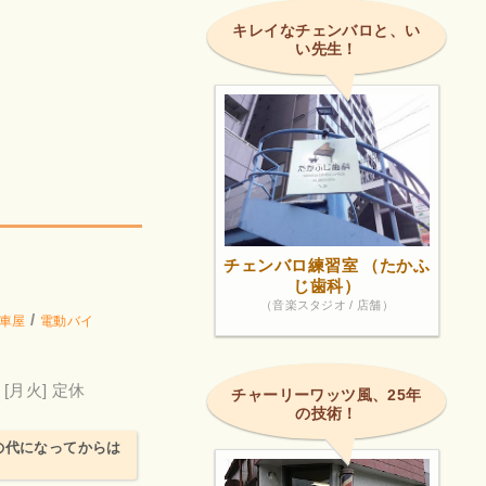
キレイなチェンバロと、い
い先生！
チェンバロ練習室 （たかふ
じ歯科）
（音楽スタジオ / 店舗）
/
車屋
電動バイ
[月火] 定休
チャーリーワッツ風、25年
の技術！
の代になってからは