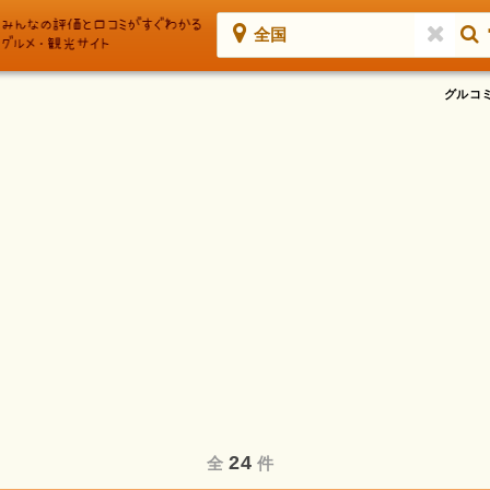
全国
グルコ
24
全
件