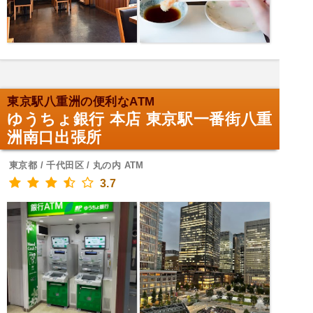
東京駅八重洲の便利なATM
ゆうちょ銀行 本店 東京駅一番街八重
洲南口出張所
東京都 / 千代田区 / 丸の内 ATM
3.7