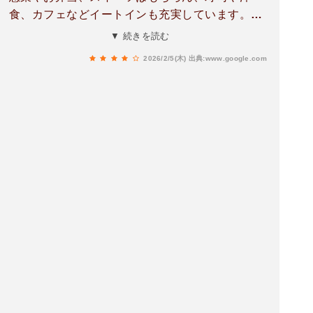
食、カフェなどイートインも充実しています。イ
ートインのお店は、今すぐ入れるかどうかが写真
▼ 続きを読む
付きでオンタイム表示されていて、「満席」「残
2026/2/5(木)
出典:www.google.com
席わずか」「空いている」などが日本語と英語で
一目で分かるのが本当に便利。見ているだけでも
楽しくて、私はこの表示を見ながらお店を決めて
入りました。オープンしてまだ年数が浅いことも
あって施設全体がとても綺麗。東京限定のお土産
や老舗の和洋菓子、駅弁やお惣菜まで揃ってい
て、自分用にも手土産にも使いやすいです。行く
たびに新しい商品を見つけられるので、何度来て
も飽きない。ここを目的地にして東京駅に来ても
十分楽しめるスポットだと思います。Located ne
ar the Yaesu side of Tokyo Station, this dining
and shopping floor offers a great mix of takea
way foods and dine-in restaurants. You’ll find
bento boxes, deli items, sweets, sushi, Wester
n dishes, and cafés all in one place.One of the