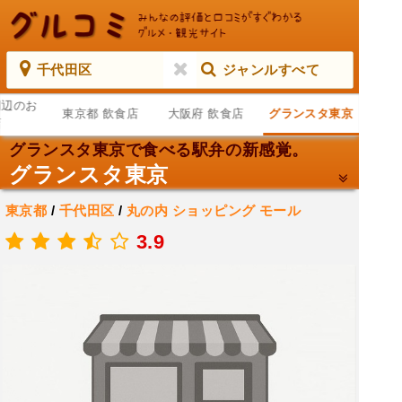
千代田区
ジャンルすべて
周辺のお
東京都 飲食店
大阪府 飲食店
グランスタ東京
店
グランスタ東京で食べる駅弁の新感覚。
グランスタ東京
東京都
/
千代田区
/
丸の内
ショッピング モール
.
3.9