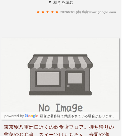
ものが多い。粗挽き感じるハンバーグ。お店で食
▼ 続きを読む
べる時以外に冷めてても美味しいのは、駅弁では
2026/2/26(木)
出典:www.google.com
非常に重要。味付けは意外とシンプルで、肉感は
ありながらもぺろっと食べられるお弁当だ。ぜひ
旅のお供に！
画像は著作権で保護されている場合があります。
東京駅八重洲口近くの飲食店フロア。持ち帰りの
惣菜やお弁当、スイーツはもちろん、寿司や洋