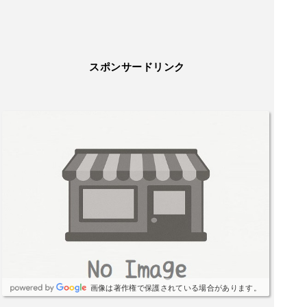
highlights is the real-time display board for di
ne-in restaurants. It shows whether each resta
urant is full, crowded, or has available seats,
with photos and clear status updates in both
スポンサードリンク
Japanese and English. It’s fun to look at and i
ncredibly convenient — I actually chose my re
staurant based on this display.Since the facilit
y is relatively new, everything feels clean and
modern. There are plenty of tempting shops s
elling Tokyo-only souvenirs and well-known c
onfectioneries, making it perfect for both pers
onal treats and gifts. You can enjoy shopping
and dining at the same time.I discover someth
ing new every time I visit, so it never gets bori
ng. It’s definitely a place worth visiting even a
s a main destination while exploring Tokyo St
ation
画像は著作権で保護されている場合があります。