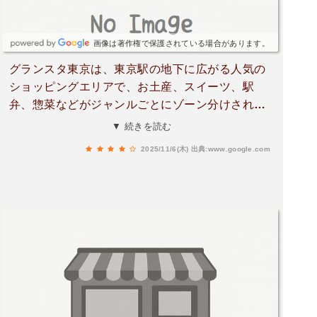
画像は著作権で保護されている場合があります。
グランスタ東京は、東京駅の地下に広がる人気の
ショッピングエリアで、お土産、スイーツ、駅
弁、惣菜などがジャンルごとにゾーン分けされて
おり、見やすく回りやすい構成になっています。
▼ 続きを読む
新幹線利用前の買い物客や観光客で常に賑わって
2025/11/6(木)
出典:www.google.com
おり、東京駅の中でも特に活気のあるエリアのひ
とつです。私は日曜の夕方に訪れましたが、あま
りの人の多さに驚きました。他の観光地や駅に比
べて外国人観光客は少なく、ほとんどが日本人と
いう印象です。お菓子や駅弁のお店はどこも賑わ
っていて、人気店には行列ができていました。通
路は狭くは感じませんでしたが、天井が低く、と
ころどころ補修工事をしている箇所もありまし
た。それでも清潔で明るく、全体的に快適に歩け
る空間です。この日は「焼き鳥 串くら」で焼き鳥