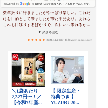
画像は著作権で保護されている場合があります。
数年振りに行きましたがやっぱり楽しい。これだ
けを目的として来ましたが来た甲斐あり。あれも
これも目移りするばかりで、次にいつ来れるかわ
からないと思い爆買いしてしまいました。駅構内
▼ 続きを読む
で済ませましたがここでのランチで食べたハンバ
2025/11/30(日)
出典:www.google.com
ーグバルと言うお店がめちゃくちゃ美味しかった
です。