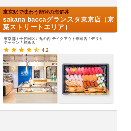
東京駅で味わう能登の海鮮丼
sakana baccaグランスタ東京店（京
葉ストリートエリア）
東京都 / 千代田区 / 丸の内 テイクアウト寿司店 / デリカ
テッセン / 鮮魚店
4.2