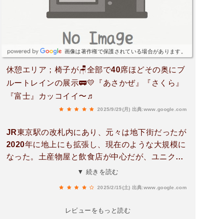
を、「サンドイッチハウス メルヘン」でフルーツ
サンドを購入し、新幹線の中でいただきました。
どちらもとても美味しく、旅の前のちょっとした
贅沢になりました。混雑していてもつい立ち寄り
画像は著作権で保護されている場合があります。
たくなる、東京駅の魅力が詰まった場所です。
休憩エリア；椅子が🪑全部で40席ほどその奥にブ
ルートレインの展示🚃💛『あさかぜ』『さくら』
『富士』カッコイイ〜♬
2025/9/29(月)
出典:www.google.com
JR東京駅の改札内にあり、元々は地下街だったが
2020年に地上にも拡張し、現在のような大規模に
なった。土産物屋と飲食店が中心だが、ユニクロ
等もある。地下一階のエレベーター付近に休憩ス
▼ 続きを読む
ペースあり。
2025/2/15(土)
出典:www.google.com
レビューをもっと読む