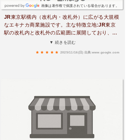
画像は著作権で保護されている場合があります。
JR東京駅構内（改札内・改札外）に広がる大規模
なエキナカ商業施設です。​主な特徴​立地:​JR東京
駅の改札内と改札外の広範囲に展開しており、新
幹線や在来線の乗り換えついでに立ち寄りやすい
▼ 続きを読む
抜群のアクセスです。​店舗構成:​スイーツ、弁当、
2025/11/16(日)
出典:www.google.com
総菜：特にエキナカ限定の人気のスイーツや、有
名店の豪華な駅弁・総菜が非常に充実していま
す。手土産や新幹線での食事の調達に最適です。​
レストラン・カフェ：早朝から営業しているカフ
ェや、多様なジャンルのレストラン、おしゃれな
バルなどがあり、食事にも困りません。​雑貨・書
店：ファッション、雑貨、書店など、待ち時間や
移動の合間に楽しめるショップも揃っています。​
利便性:​2020年に大規模リニューアル・拡張さ
れ、店舗数が大幅に増えました。東京駅を利用す
る際の**「食」と「お土産」の中心地**としての役