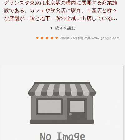
グランスタ東京は東京駅の構内に展開する商業施
設である。カフェや飲食店に駅弁、土産店と様々
な店舗が一階と地下一階の全域に出店している。
なお、他にも丸の内や八重北といった副称を冠し
▼ 続きを読む
たエリアも改札外にある。公式によると、ロゴデ
2025/12/28(日)
出典:www.google.com
ザインは口を表している。東京駅は東京への入口
であり、多数の改札口からアクセスできて食事も
気軽に楽しめる点に由来する。グランスタの名称
の由来も東京駅の活気に満ちた概念に基づいてい
る。