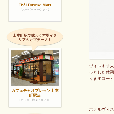
Thái Dương Mart
（スーパーマーケット）
上本町駅で味わう本場イタ
リアのカプチーノ！
ヴィスキオ
っとした休憩
りますコー
もありまし
カフェチャオプレッソ上本
いですまた
町駅店
（カフェ・喫茶 / カフェ）
ホテルヴィス