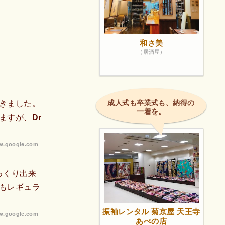
和さ美
（居酒屋）
成人式も卒業式も、納得の
きました。
一着を。
ますが、Dr
.google.com
っくり出来
もレギュラ
振袖レンタル 菊京屋 天王寺
.google.com
あべの店