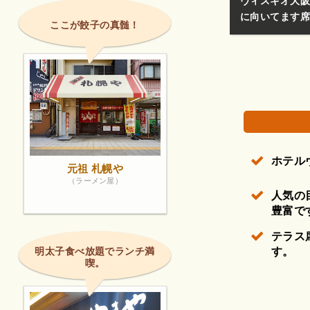
ヴィスキオ大阪
に向いてます席
ここが餃子の真髄！
ホテル
元祖 札幌や
（ラーメン屋）
人気の
豊富で
テラス
明太子食べ放題でランチ満
す。
喫。