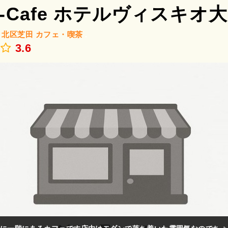
-X-Cafe ホテルヴィスキオ
/
北区芝田
カフェ・喫茶
.
3.6