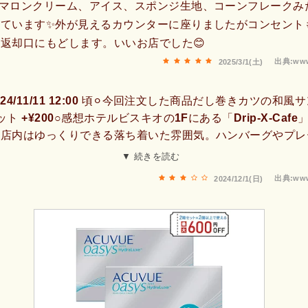
✨マロンクリーム、アイス、スポンジ生地、コーンフレークみ
っています✨外が見えるカウンターに座りましたがコンセント
返却口にもどします。いいお店でした😊
出典:www
2025/3/1(土)
24/11/11 12:00 頃⚪︎今回注文した商品だし巻きカツの和風サン
ト +¥200○感想ホテルビスキオの1Fにある「Drip-X-Caf
。店内はゆっくりできる落ち着いた雰囲気。ハンバーグやプレ
は豊富その中で特に気になった「だし巻きカツの和風サンド
▼ 続きを読む
の投稿ってよく見かけますがだし巻きのカツサンドって珍しく
出典:www
2024/12/1(日)
肝心の味はサクサクでカツ感もちゃんとあって辛子マヨがいい
にきゅうりもう少し入ってたら嬉しかったです。○お店の雰囲気Wi
ゆっくりできる雰囲気○客層世代性別問わず。