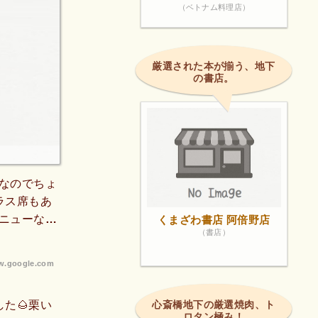
（ベトナム料理店）
厳選された本が揃う、地下
の書店。
なのでちょ
ラス席もあ
ニューなど
くまざわ書店 阿倍野店
（書店）
るのも嬉し
.google.com
た🌰栗い
心斎橋地下の厳選焼肉、ト
ロタン極み！