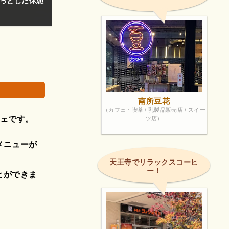
っとした休憩
南所豆花
（カフェ・喫茶 / 乳製品販売店 / スイー
フェです。
ツ店）
メニューが
天王寺でリラックスコーヒ
ー！
とができま