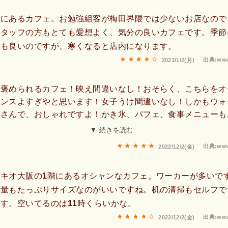
階にあるカフェ。お勉強組客が梅田界隈では少ないお店なので
スタッフの方もとても愛想よく、気分の良いカフェです。季節
席も良いのですが、寒くなると店内になります。
出典:www
2023/1/2(月)
も褒められるカフェ！映え間違いなし！おそらく、こちらをオ
センスよすぎやと思います！女子うけ間違いなし！しかもウォ
くさんで、おしゃれですよ！かき氷、パフェ、食事メニューも
たくないけど、おしえちゃいます！皆様是非いってみてー！居
▼ 続きを読む
梅田！私の住んでるところにもオープンしてほしいなー！ロゴ
出典:www
2022/12/2(金)
きな場所！ごちそうさまでした！
キオ大阪の1階にあるオシャンなカフェ。ワーカーが多いで
、量もたっぷりサイズなのがいいですね。机の清掃もセルフで
す。空いてるのは11時くらいかな。
出典:www
2022/12/2(金)