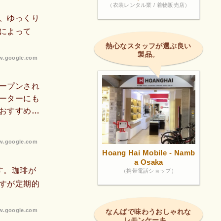
（衣装レンタル業 / 着物販売店）
、ゆっくり
によって
熱心なスタッフが選ぶ良い
製品。
.google.com
ープンされ
ーターにも
おすすめ！
心地のよさ
もすごくか
.google.com
Hoang Hai Mobile - Namb
a Osaka
す。珈琲が
（携帯電話ショップ）
すが定期的
.google.com
なんばで味わうおしゃれな
レモンケーキ。