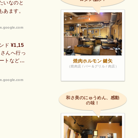
たいなのと
もあます。
.google.com
ド ¥1,15
e」さんへ行っ
ートなどメ
焼肉ホルモン 鍵矢
（焼肉店 / バー＆グリル / 肉店）
」SNSでも
ない!?と
.google.com
アクセン
fi-コン
和さ美のにゅうめん、感動
の味！