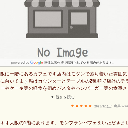
画像は著作権で保護されている場合があります。
大阪に一階にあるカフェです店内はモダンで落ち着いた雰囲気
に向いてます席はカウンターとテーブルの2種類で店外のテ
ヒーやケーキ等の軽食を初めパスタやハンバーガー等の食事メ
た支払いは現金若しくはクレジットカードや電子マネーが使え
▼ 続きを読む
寄りたいと思います。
出典:www
2025/3/1(土)
キオ大阪の1階にあります。モンブランパフェをいただきまし