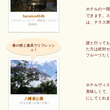
ホテルの一
できます。
haraiso4345
（コーヒーショップ・喫茶店 / カフェ /
は、テラス
美術館）
誰と行って
春の桜と遊具でリフレッシ
た方は絶対
ュ！
フルーツた
本当は教え
は、やはり
わいくて好
ホテルヴィス
美味しくて
にしてくれま
八幡屋公園
（市立公園 / 公園 / 公園）