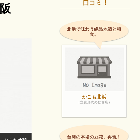
口コミ！
大阪
北浜で味わう絶品地酒と和
食。
かこも北浜
（立食形式の飲食店）
台湾の本場の豆花、再現！