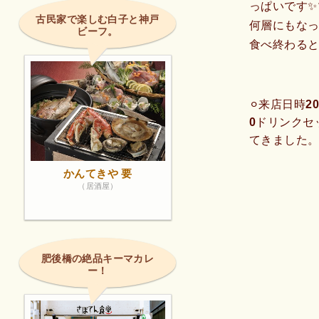
っぱいです
古民家で楽しむ白子と神戸
何層にもな
ビーフ。
食べ終わると
⚪︎来店日時20
0ドリンクセッ
てきました
ニューの種類
かんてきや 要
最近だし巻き
（居酒屋）
思い注文。
ト!!個人的
セント完備の
肥後橋の絶品キーマカレ
ー！