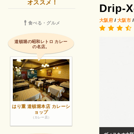
オススメ！
Drip
大阪府
/
大阪市
食べる・グルメ
道頓堀の昭和レトロ カレー
の名店。
はり重 道頓堀本店 カレーシ
ョップ
（カレー店）