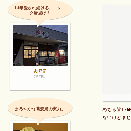
14年愛され続ける、ニンニ
ク唐揚げ！
肉乃司
（精肉店）
まろやかな蕎麦湯の実力。
めちゃ旨い❤
ないけどま