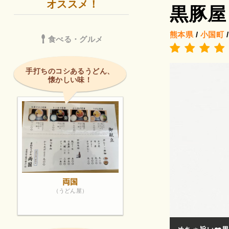
オススメ！
黒豚屋
熊本県
/
小国町
食べる・グルメ
手打ちのコシあるうどん、
懐かしい味！
両国
（うどん屋）