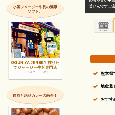
で小国方面は必ず寄ります🙌教えたくないけどまじ
出来立てがほん
小国ジャージー牛乳の濃厚
ソフト。
権で保護されている場合があります。
OGUNIYA JERSEY 搾りた
てジャージー牛乳専門店
（アイスクリーム店）
熊本県
地獄蒸
自然と絶品カレーの融合！
おすす