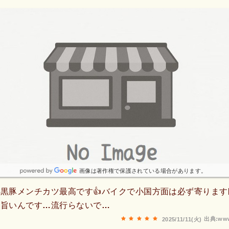
画像は著作権で保護されている場合があります。
️黒豚メンチカツ最高です👍バイクで小国方面は必ず寄ります
じ旨いんです…流行らないで…
出典:www
2025/11/11(火)