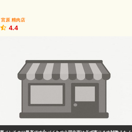
/
宮原
精肉店
.
4.4