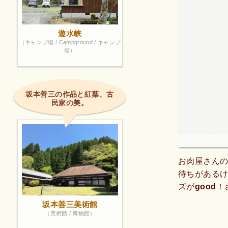
遊水峡
（キャンプ場 / Campground / キャンプ
場）
坂本善三の作品と紅葉、古
民家の美。
お肉屋さんの
待ちがあるけ
ズがgood
さに食後お店
坂本善三美術館
（美術館 / 博物館）