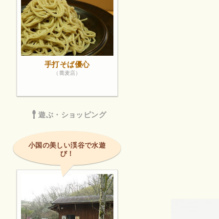
手打そば優心
（蕎麦店）
遊ぶ・ショッピング
小国の美しい渓谷で水遊
び！