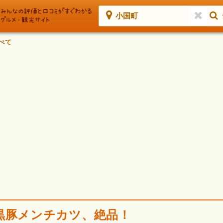
小国町
べて
黒豚メンチカツ、絶品！