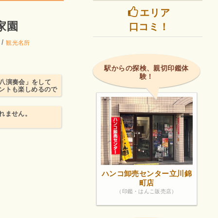
エリア
！
家園
口コミ！
/
観光名所
駅からの探検、親切印鑑体
験！
「尺八演奏会」をして
ントも楽しめるので
れません。
ハンコ卸売センター立川錦
町店
（印鑑・はんこ販売店）