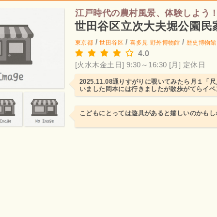
江戸時代の農村風景、体験しよう
世田谷区立次大夫堀公園民
/
/
/
東京都
世田谷区
喜多見
野外博物館
歴史博物館
4.0
[火水木金土日] 9:30～16:30
[月] 定休日
2025.11.08通りすがりに覗いてみたら月１
いました岡本には行きましたが散歩がてらイベ
暇…時間を見...
こどもにとっては遊具があると嬉しいのかもし