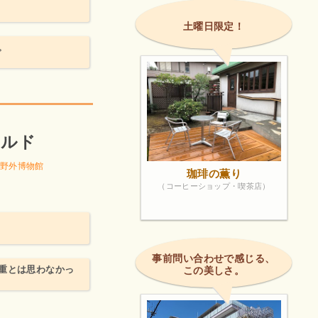
土曜日限定！
。
ールド
野外博物館
珈琲の薫り
（コーヒーショップ・喫茶店）
事前問い合わせで感じる、
重とは思わなかっ
この美しさ。