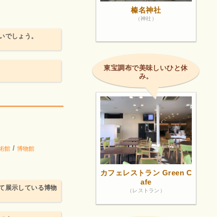
榛名神社
（神社）
いでしょう。
東宝調布で美味しいひと休
み。
/
美術館
博物館
カフェレストラン Green C
afe
て展示している博物
（レストラン）