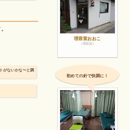
て。
理容室おおこ
（理容店）
トがないかな〜と調
初めての針で快調に！