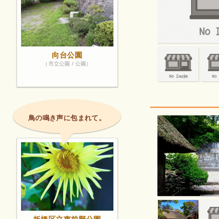
向台公園
（市立公園 / 公園）
鳥の鳴き声に包まれて。