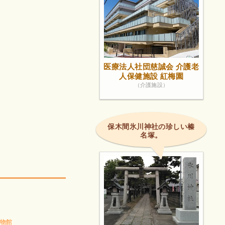
医療法人社団慈誠会 介護老
人保健施設 紅梅園
（介護施設）
保木間氷川神社の珍しい榛
名塚。
物館