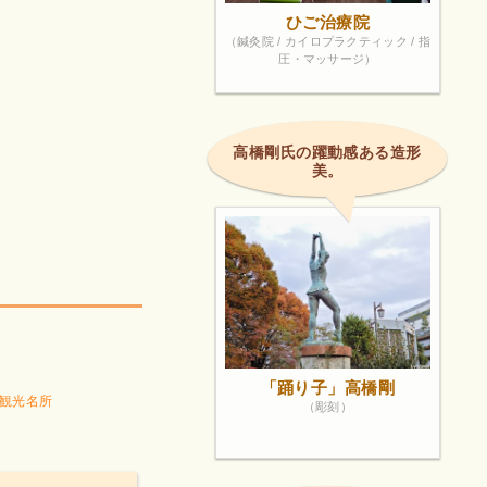
ひご治療院
（鍼灸院 / カイロプラクティック / 指
圧・マッサージ）
高橋剛氏の躍動感ある造形
美。
「踊り子」高橋剛
観光名所
（彫刻）