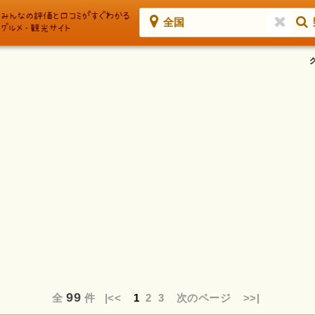
全国
99
全
件
|<<
1
2
3
次のページ
>>|