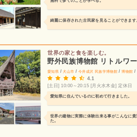
無料で多くのことが学べる。
綺麗に保存された古民家を見ることができます
世界の家と食を楽しむ。
野外民族博物館 リトルワ
/
/
/
/
愛知県
犬山市
今井成沢
民族学博物館
博物館
4.1
[土日] 10:00～20:15
[月火水木金] 定休日
愛知県に住んでいるのに初めて行きました。
世界の建物に実際に体験出来る事がこんなに貴
た。