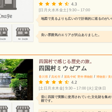
4.3
[日月火水木金土] 9:30～17:00
地図で見るよりも広いので計画的に巡るのがい
良い雰囲気のエリアが沢山ありました。
四国村で感じる歴史の旅。
四国村ミウゼアム
/
/
/
香川県
高松市
屋島中町
野外博物館
博物館 / 
4.2
[土日月水木金] 9:30～17:00
[火] 定休日
昔に四国で実際に使用されていた文化財を集め
館です。