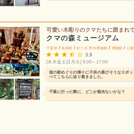
可愛い木彫りのクマたちに囲まれ
クマの森ミュージアム
/
/
/
/
千葉県
長柄町
針ケ谷
野外博物館
博物館
公園
3.9
[水木金土日月火] 9:00～17:00
道の駅めぐりの帰りに子供の喜びそうなスポッ
べてこちらに辿り着きました。
千葉に行った際に、どこか観光ないかな？