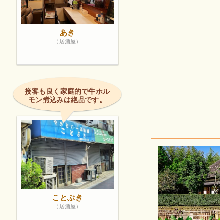
あき
（居酒屋）
接客も良く家庭的で牛ホル
モン煮込みは絶品です。
ことぶき
（居酒屋）