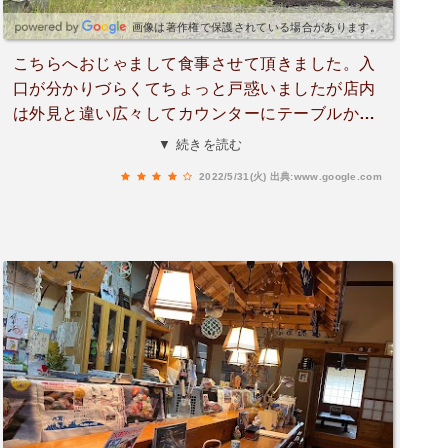
画像は著作権で保護されている場合があります。
こちらへおじゃまして食事させて頂きました。入
口が分かりづらくてちょっと戸惑いましたが店内
は外見と違い広々してカウンターにテーブルか座
敷まで雰囲気は良いです。お店は年配のご夫婦で
▼ 続きを読む
経営されていてご主人さんが料理担当で奥様が注
2022/5/31(火)
出典:www.google.com
文や料理運びからを一手にされているようでした
が、料理運びの時はご主人さんも奥様をサポート
して一緒に運んでこられましたね料理も各種いろ
いろあって（丼物・各定食・にぎり定食）があり
（海鮮丼やミックスフライ定食に焼き魚定食から
煮魚定食とまだまだ沢山定食メニューありで値段
もリーズナブルな金額です）お昼の食事はとりあ
えず15時までで一旦終了されますが余裕があるの
で大丈夫と思いますが、ご夫婦２人でされてるの
で注文してから料理がくるまでちょっと時間がか
かりますが、よければ広い心で待ってあげて下さ