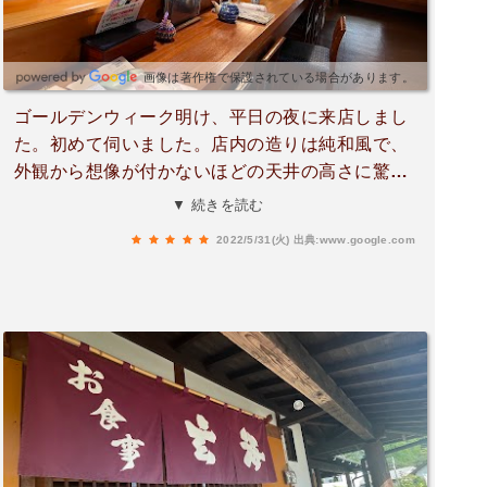
い お願い致します。支払い時に奥様と少しお話
ししましたが、凄く可愛かったです。笑笑。
画像は著作権で保護されている場合があります。
ゴールデンウィーク明け、平日の夜に来店しまし
た。初めて伺いました。店内の造りは純和風で、
外観から想像が付かないほどの天井の高さに驚き
です。メニューは御前(定食)、一品物、丼物があ
▼ 続きを読む
り、店主オススメのメニューもあります。今回は
2022/5/31(火)
出典:www.google.com
玄海御前をいただき、茶碗蒸しや味噌汁、刺身に
天麩羅と、どれもとても美味しかったです。しょ
うが焼き定食や寿司をオススメしていましたの
で、次回は店主オススメをいただこうかと思いま
す。店主、奥様の御夫婦で営んでおり、料理は全
て手作りです。注文して、料理をいただけるまで
時間は少しかかりますが、ご容赦ください(15〜2
0分程度)店内も広く、和室(松竹梅の間)、カウンタ
ー、テーブル席があり、換気もしっかりされてま