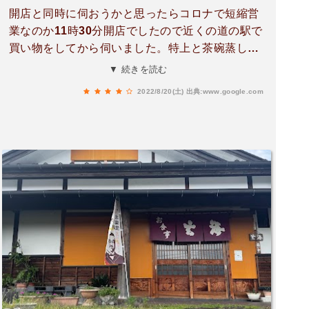
開店と同時に伺おうかと思ったらコロナで短縮営
業なのか11時30分開店でしたので近くの道の駅で
買い物をしてから伺いました。特上と茶碗蒸しを
注文し手前4巻はお塩が降ってありレモンで奥4巻
▼ 続きを読む
はお醤油でいただきとてもおいしかったです！茶
2022/8/20(土)
出典:www.google.com
碗蒸しも熱々で美味しく大将さんも気さくな方で
した季節によりレモンからすだちに変わるとの事
なので今度はすだちの季節に伺いたいと思います
開店丁度に伺う予定の方は事前に電話した方が確
実かと。