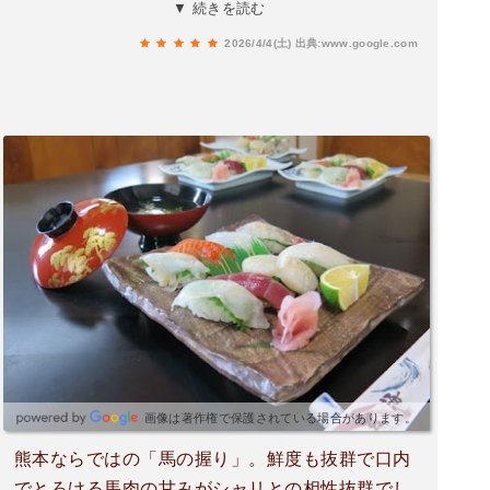
コミを元にご飯屋さんを探す意外とこの時間が好
▼ 続きを読む
きだ空腹に耐えながらいいお店に出逢いたいと携
2026/4/4(土)
出典:www.google.com
帯に夢中になってしまうそして選んだお店は先日
訪れた「食事処 玄海」さんだお店を決めてからの
僕は早いナビを頼りに5分ほどで到着そしてお店
の敷居を跨ぐとそこには吹き抜け天井がお出迎え
圧巻の景色だカウンターには様々な飾り物があり
お店の歴史を感じれずにはいられない鹿の角も飾
ってありここは戦場であると表現しているかのよ
うだったテーブルは沢山ありどこに座るか迷うほ
どだそうこうしていると「いらっしゃい！」白髪
パンチパーマの大将が厨房から出て来た冷やかし
なら帰ってくれよと怒られるかと思って内心ドキ
ドキしたもちろんそんな事はなく優しくメニュー
の説明をしてくれたその後小さい体でお婆ちゃん
がお茶を小走りで持って来てくれた「ごめんなさ
画像は著作権で保護されている場合があります。
い遅くなりましたー」いや全然遅く無い、寧ろ早
熊本ならではの「馬の握り」。鮮度も抜群で口内
いくらいだそして選んでメニューは天麩羅定食無
でとろける馬肉の甘みがシャリとの相性抜群でし