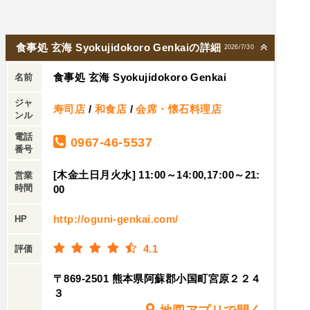
食事処 玄海 Syokujidokoro Genkaiの詳細
2026/7/30
食事処 玄海 Syokujidokoro Genkai
名前
ジャ
寿司店
/
和食店
/
会席・懐石料理店
ンル
電話
0967-46-5537
番号
[木金土日月火水] 11:00～14:00,17:00～21:
営業
時間
00
http://oguni-genkai.com/
HP
4.1
評価
〒869-2501 熊本県阿蘇郡小国町宮原２２４
３