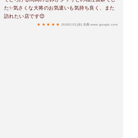
論すごく美味しかった海老やキスの天麩羅は外は
た✨気さくな大将のお気遣いも気持ち良く、また
カリカリ中はホクホク、野菜の天麩羅なども沢山
訪れたい店です😊
盛り付けされていてどれを食べてもほっぺが落ち
かけた最近は外国のお客さんが多く来店するらし
2026/1/21(水)
出典:www.google.com
い、大将の味を求めてうむ頷ける味だ今度は1番
人気の寿司の握りを食べてみたい。