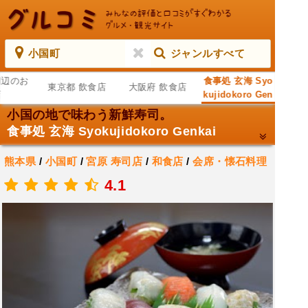
小国町
ジャンルすべて
周辺のお
食事処 玄海 Syo
東京都 飲食店
大阪府 飲食店
店
kujidokoro Gen
kai
小国の地で味わう新鮮寿司。
食事処 玄海 Syokujidokoro Genkai
熊本県
/
小国町
/
宮原
寿司店
/
和食店
/
会席・懐石料理
店
4.1
.