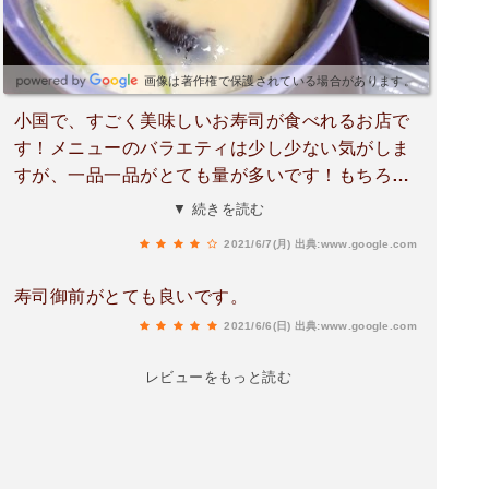
画像は著作権で保護されている場合があります。
小国で、すごく美味しいお寿司が食べれるお店で
す！メニューのバラエティは少し少ない気がしま
すが、一品一品がとても量が多いです！もちろん
美味しいです！そして、大将のこだわりがこもっ
▼ 続きを読む
たお寿司は本当においしかったです！また行きた
2021/6/7(月)
出典:www.google.com
いと思います！
寿司御前がとても良いです。
2021/6/6(日)
出典:www.google.com
レビューをもっと読む