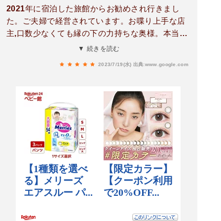
2021年に宿泊した旅館からお勧めされ行きまし
た。ご夫婦で経営されています。お喋り上手な店
主,口数少なくても縁の下の力持ちな奥様。本当に
美味しくて,楽しくて,毎年必ず近くに行った際には
▼ 続きを読む
昼食か夕食で立ち寄るﾌﾟﾗﾝにしています。夏しか
2023/7/19(水)
出典:www.google.com
顔をだせないんですが店主も覚えてくださってい
ます。地元に愛されているお店で,素敵なご夫婦で
すよ。