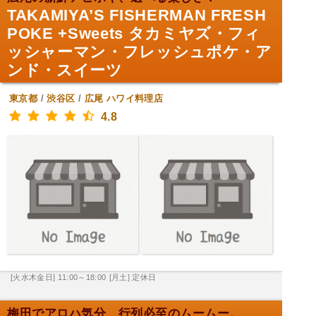
TAKAMIYA’S FISHERMAN FRESH
POKE +Sweets タカミヤズ・フィ
ッシャーマン・フレッシュポケ・ア
ンド・スイーツ
東京都
/
渋谷区
/
広尾
ハワイ料理店
4.8
[火水木金日] 11:00～18:00
[月土] 定休日
梅田でアロハ気分、行列必至のムームー。