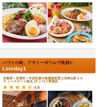
ハワイの味、アサイーボウルで笑顔✨
Linoday1
京都府
/
京都市
/
中京区錦小路通室町西入天神山町２９
０ シーステージ烏丸 1F
ハワイ料理店
4.8