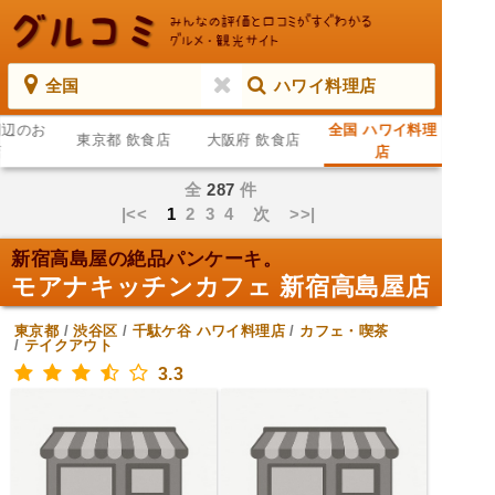
全国
ハワイ料理店
周辺のお
全国 ハワイ料理
東京都 飲食店
大阪府 飲食店
店
店
全
287
件
|<<
1
2
3
4
次
>>|
新宿高島屋の絶品パンケーキ。
モアナキッチンカフェ 新宿高島屋店
東京都
/
渋谷区
/
千駄ケ谷
ハワイ料理店
/
カフェ・喫茶
/
テイクアウト
3.3