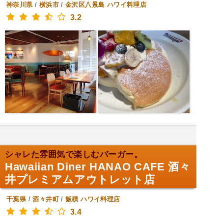
神奈川県
/
横浜市
/
金沢区八景島
ハワイ料理店
3.2
シャレた雰囲気で楽しむバーガー。
Hawaiian Diner HANAO CAFE 酒々
井プレミアムアウトレット店
千葉県
/
酒々井町
/
飯積
ハワイ料理店
3.4