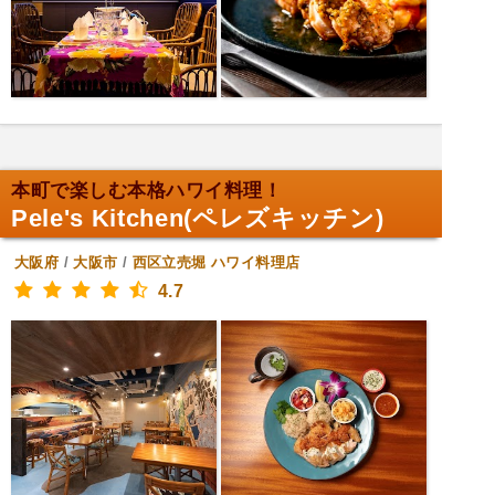
本町で楽しむ本格ハワイ料理！
Pele's Kitchen(ペレズキッチン)
大阪府
/
大阪市
/
西区立売堀
ハワイ料理店
4.7