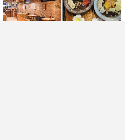
[木月火水] 11:00～19:00
[金土日] 8:30～19:00
|<<
1
2
3
4
次
>>|
飲食店を探す
居酒屋を探す
バーを探す
ホテル・旅館を探す
ショッピング モールを探す
観光名所を探す
ナイトクラブを探す