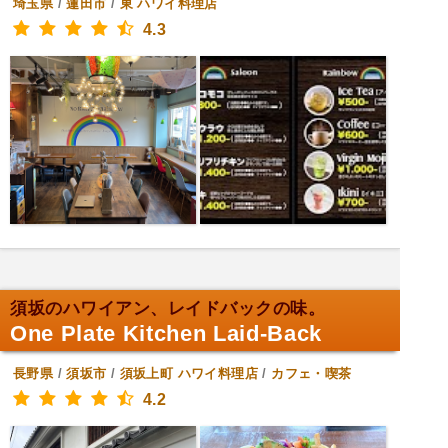
埼玉県
/
蓮田市
/
東
ハワイ料理店
4.3
須坂のハワイアン、レイドバックの味。
One Plate Kitchen Laid-Back
長野県
/
須坂市
/
須坂上町
ハワイ料理店
/
カフェ・喫茶
4.2