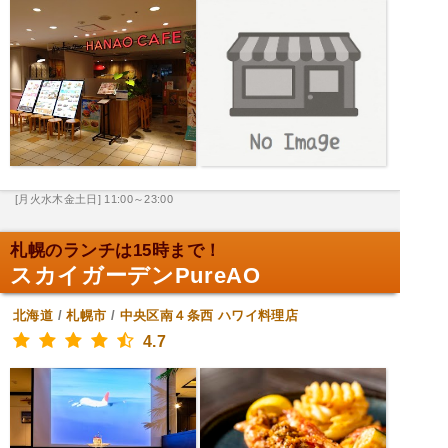
[月火水木金土日] 11:00～23:00
札幌のランチは15時まで！
スカイガーデンPureAO
北海道
/
札幌市
/
中央区南４条西
ハワイ料理店
4.7