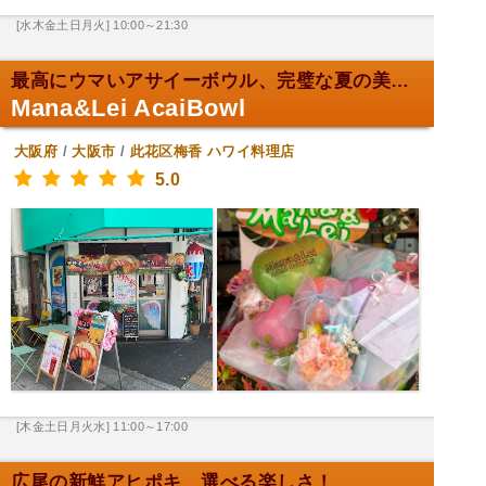
[水木金土日月火] 10:00～21:30
最高にウマいアサイーボウル、完璧な夏の美味しさ！
Mana&Lei AcaiBowl
大阪府
/
大阪市
/
此花区梅香
ハワイ料理店
5.0
[木金土日月火水] 11:00～17:00
広尾の新鮮アヒポキ、選べる楽しさ！