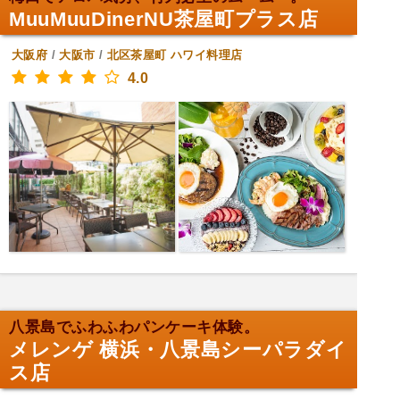
MuuMuuDinerNU茶屋町プラス店
大阪府
/
大阪市
/
北区茶屋町
ハワイ料理店
4.0
八景島でふわふわパンケーキ体験。
メレンゲ 横浜・八景島シーパラダイ
ス店