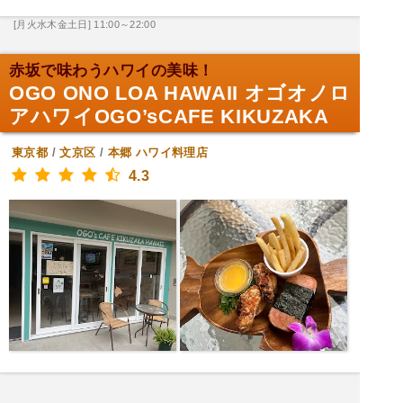
[月火水木金土日] 11:00～22:00
赤坂で味わうハワイの美味！
OGO ONO LOA HAWAII オゴオノロ
アハワイOGO’sCAFE KIKUZAKA
東京都
/
文京区
/
本郷
ハワイ料理店
4.3