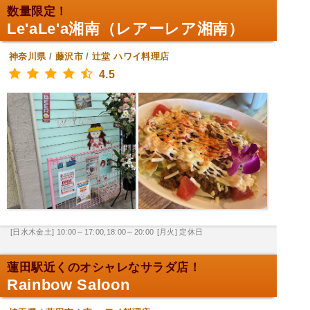
数量限定！
Le'aLe'a湘南（レアーレア湘南）
神奈川県
/
藤沢市
/
辻堂
ハワイ料理店
4.5
[日水木金土] 10:00～17:00,18:00～20:00
[月火] 定休日
蓮田駅近くのオシャレなサラダ店！
Rainbow Saloon