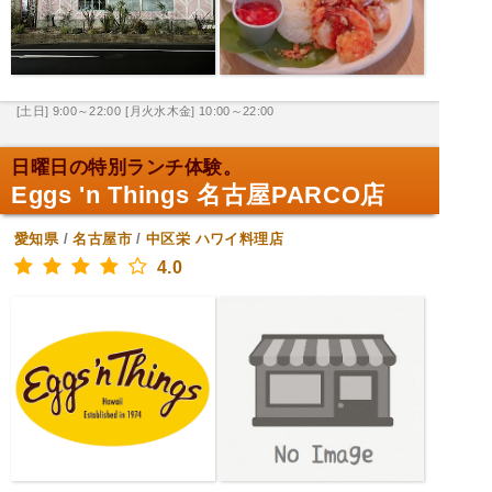
[土日] 9:00～22:00
[月火水木金] 10:00～22:00
日曜日の特別ランチ体験。
Eggs 'n Things 名古屋PARCO店
愛知県
/
名古屋市
/
中区栄
ハワイ料理店
4.0