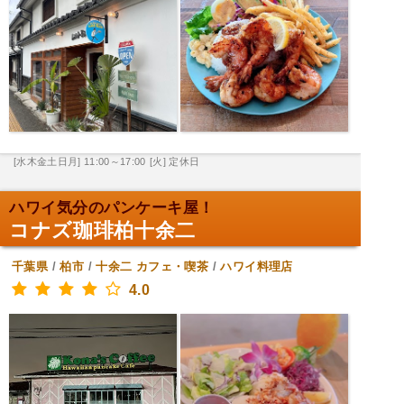
[水木金土日月] 11:00～17:00
[火] 定休日
ハワイ気分のパンケーキ屋！
コナズ珈琲柏十余二
千葉県
/
柏市
/
十余二
カフェ・喫茶
/
ハワイ料理店
4.0