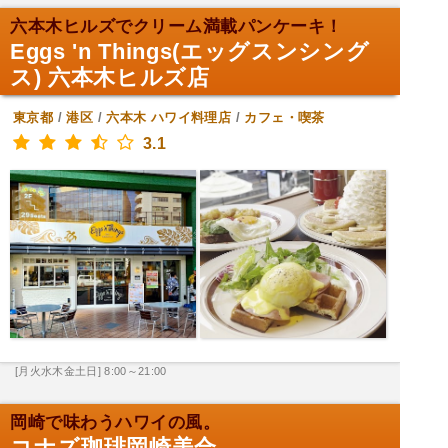
六本木ヒルズでクリーム満載パンケーキ！
Eggs 'n Things(エッグスンシング
ス) 六本木ヒルズ店
東京都
/
港区
/
六本木
ハワイ料理店
/
カフェ・喫茶
3.1
[月火水木金土日] 8:00～21:00
岡崎で味わうハワイの風。
コナズ珈琲岡崎美合