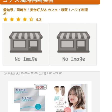
愛知県
/
岡崎市
/
美合町入込
カフェ・喫茶
/
ハワイ料理
店
4.2
[水木金月火] 10:00～22:00
[土日] 9:00～22:00