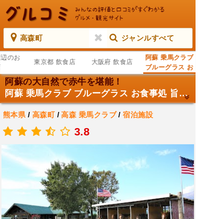
高森町
ジャンルすべて
周辺のお
阿蘇 乗馬クラブ
東京都 飲食店
大阪府 飲食店
店
ブルーグラス お
食事処 旨乃蔵 お
阿蘇の大自然で赤牛を堪能！
宿ブルーグラス
阿蘇 乗馬クラブ ブルーグラス お食事処 旨乃蔵 お宿ブルーグラス
熊本県
/
高森町
/
高森
乗馬クラブ
/
宿泊施設
.
3.8