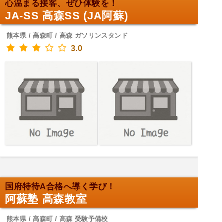
心温まる接客、ぜひ体験を！
JA-SS 高森SS (JA阿蘇)
熊本県 / 高森町 / 高森 ガソリンスタンド
3.0
国府特待A合格へ導く学び！
阿蘇塾 高森教室
熊本県 / 高森町 / 高森 受験予備校