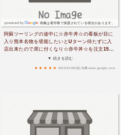
画像は著作権で保護されている場合があります。
阿蘇ツーリングの途中に☆赤牛丼☆の看板が目に
入り熊本名物を堪能したいとUターン待たずに入
店出来たので席に付くなり☆赤牛丼☆を注文15分
程で着丼〜〜〜🤩見るからに美味そう〜😆温玉を
▼ 続きを読む
崩すタイミングを考えながら☆いざ実食😋☆回り
2022/12/28(水)
出典:www.google.com
が軽く炙ってあり中はレア～Ψ(￣∇￣)Ψ柔らかく
て美味い( ￣▽￣)流石、最近注目されている赤牛
肉昨日熊本市内で食べた馬刺しもさる事ながら赤
牛も絶品でした🎊