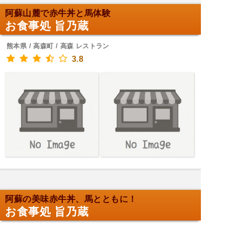
阿蘇山麓で赤牛丼と馬体験
お食事処 旨乃蔵
熊本県 / 高森町 / 高森 レストラン
3.8
阿蘇の美味赤牛丼、馬とともに！
お食事処 旨乃蔵