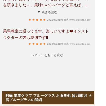
を頂きました～。美味いハンバーグと言えば、お
箸で割ると肉汁(脂)がじゅわっっ″のイメージです
▼ 続きを読む
が、あか牛を使っているので、″じゅわっっはあり
2021/4/28(水)
出典:www.google.com
ません。が、柔らかくてねっとりとした舌触り…
肉の旨味…最高です。ステーキも脂でもたれるこ
乗馬教室に通ってます。楽しいですよ❤️インスト
となくイイですね！付け足しの味噌汁も具材たっ
ラクターの方も親切です‼️
ぷりの白味噌仕立てで、なかなか。
2020/9/24(木)
出典:www.google.com
レビューをもっと読む
阿蘇 乗馬クラブ ブルーグラス お食事処 旨乃蔵 お
2026/1/6
宿ブルーグラスの詳細