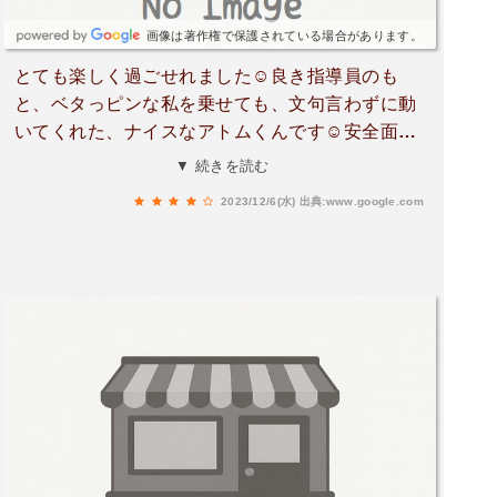
画像は著作権で保護されている場合があります。
とても楽しく過ごせれました☺良き指導員のも
と、ベタっピンな私を乗せても、文句言わずに動
いてくれた、ナイスなアトムくんです☺安全面を
考慮して、もうひとり指導員が付いてくれまし
▼ 続きを読む
た。また必ず行きたいところです。
2023/12/6(水)
出典:www.google.com