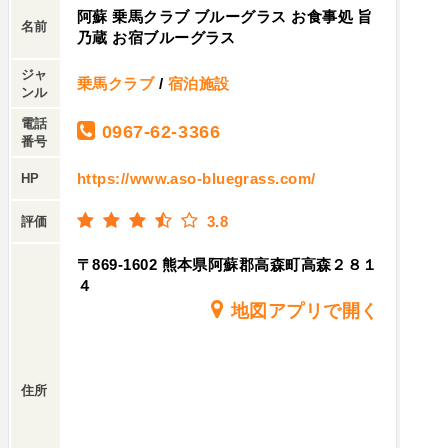
阿蘇 乗馬クラブ ブルーグラス お食事処 旨
名前
乃蔵 お宿ブルーグラス
ジャ
乗馬クラブ
/
宿泊施設
ンル
電話
0967-62-3366
番号
https://www.aso-bluegrass.com/
HP
3.8
評価
〒869-1602 熊本県阿蘇郡高森町高森２８１
４
地図アプリで開く
住所