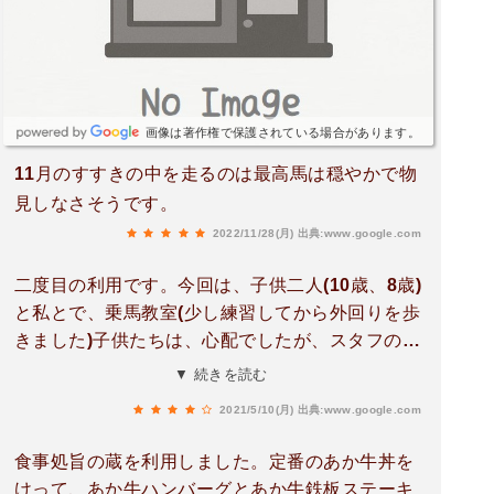
画像は著作権で保護されている場合があります。
11月のすすきの中を走るのは最高馬は穏やかで物
見しなさそうです。
2022/11/28(月)
出典:www.google.com
二度目の利用です。今回は、子供二人(10歳、8歳)
と私とで、乗馬教室(少し練習してから外回りを歩
きました)子供たちは、心配でしたが、スタフの
方々が、子供の後ろから付いてきて下さってサポ
▼ 続きを読む
ートして頂いたので、安心して楽しめました。子
2021/5/10(月)
出典:www.google.com
供たちは、とても楽しかったようで、また機会が
あれば是非、利用をしたいと思いました‼️ありが
食事処旨の蔵を利用しました。定番のあか牛丼を
とございました。
けって、あか牛ハンバーグとあか牛鉄板ステーキ