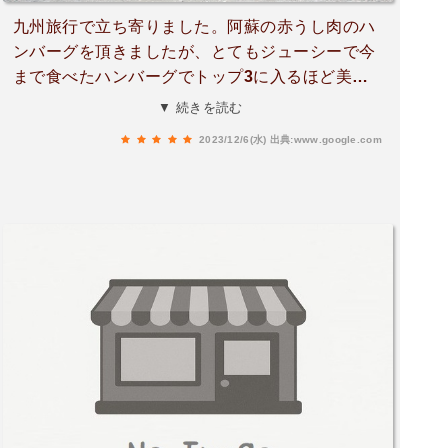
九州旅行で立ち寄りました。阿蘇の赤うし肉のハ
ンバーグを頂きましたが、とてもジューシーで今
まで食べたハンバーグでトップ3に入るほど美味
しかったです。隣には乗馬体験が出来るのでお馬
▼ 続きを読む
さんとも触れあえます。また行きたいと思いま
2023/12/6(水)
出典:www.google.com
す。