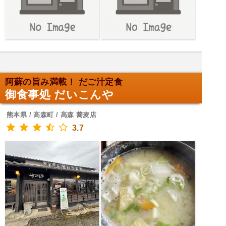
阿蘇の旨み満載！ だご汁定食
御食事処 だいこんや
熊本県 / 高森町 / 高森 蕎麦店
3.7