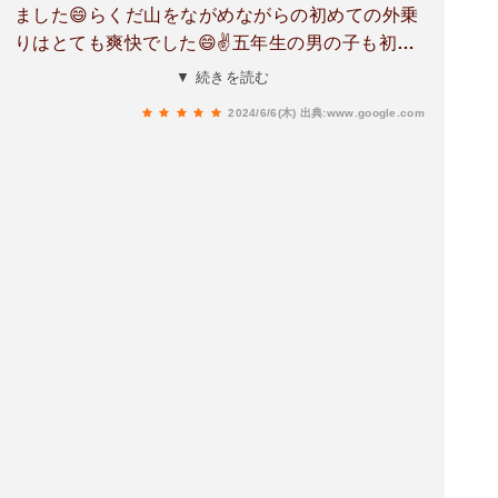
ました😄らくだ山をながめながらの初めての外乗
りはとても爽快でした😄✌五年生の男の子も初め
てで上手に乗りこなしてました。お尻も痛くなり
▼ 続きを読む
ませんでした。最後に写真撮ってもらいました✌
2024/6/6(木)
出典:www.google.com
その後、旨乃蔵さんで、ピリ辛赤牛丼と赤牛ハン
バーグを美味しくいただきました😍主人は、売店
でウエスタン風のスマホケースを購入。私は入り
口にあった新鮮なスナップエンドウを買って帰り
ました～😄美味しかったです💕お世話になりまし
た🙏