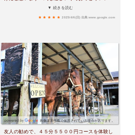
ばかりです。馬に癒されるなら全然オススメで
▼ 続きを読む
す！
2025/4/6(日)
出典:www.google.com
画像は著作権で保護されている場合があります。
友人の勧めで、４５分５５００円コースを体験し