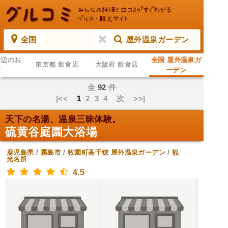
全国
屋外温泉ガーデン
周辺のお
全国 屋外温泉ガ
東京都 飲食店
大阪府 飲食店
店
ーデン
全
92
件
|<<
1
2
3
4
次
>>|
天下の名湯、温泉三昧体験。
硫黄谷庭園大浴場
鹿児島県
/
霧島市
/
牧園町高千穂
屋外温泉ガーデン
/
観
光名所
4.5