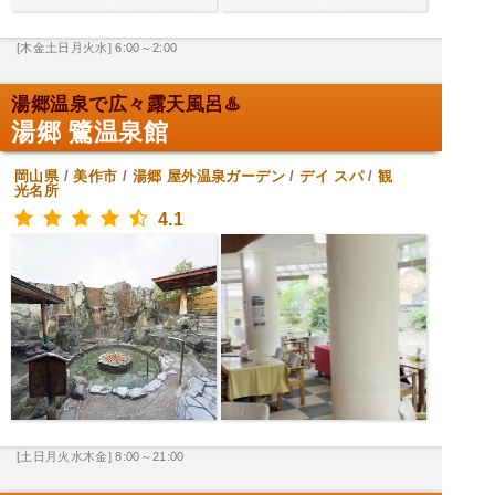
[木金土日月火水] 6:00～2:00
湯郷温泉で広々露天風呂♨️
湯郷 鷺温泉館
岡山県
/
美作市
/
湯郷
屋外温泉ガーデン
/
デイ スパ
/
観
光名所
4.1
[土日月火水木金] 8:00～21:00