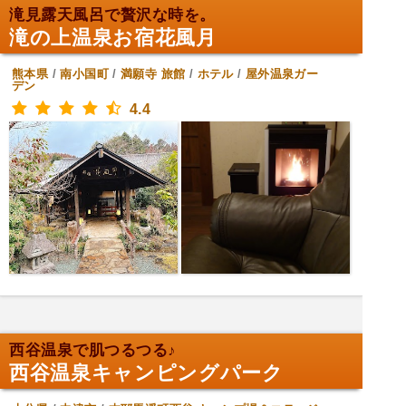
滝見露天風呂で贅沢な時を。
滝の上温泉お宿花風月
熊本県
/
南小国町
/
満願寺
旅館
/
ホテル
/
屋外温泉ガー
デン
4.4
西谷温泉で肌つるつる♪
西谷温泉キャンピングパーク