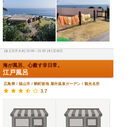
[金土日月火水] 10:00～21:00
[木] 定休日
海が風呂、心癒す非日常。
江戸風呂
広島県
/
福山市
/
鞆町後地
屋外温泉ガーデン
/
観光名所
3.7