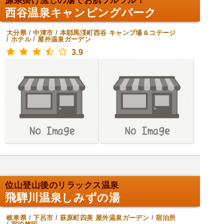
源泉掛け流しの湯でお肌ツルツル！
西谷温泉キャンピングパーク
大分県
/
中津市
/
本耶馬渓町西谷
キャンプ場＆コテージ
/
ホテル
/
屋外温泉ガーデン
3.9
位山登山後のリラックス温泉
飛騨川温泉しみずの湯
岐阜県
/
下呂市
/
萩原町四美
屋外温泉ガーデン
/
宿泊所