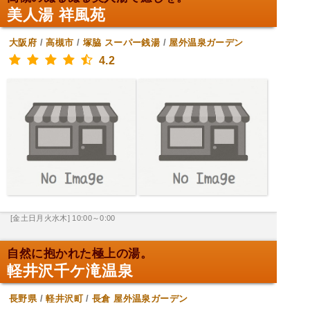
美人湯 祥風苑
大阪府
/
高槻市
/
塚脇
スーパー銭湯
/
屋外温泉ガーデン
4.2
[金土日月火水木] 10:00～0:00
自然に抱かれた極上の湯。
軽井沢千ケ滝温泉
長野県
/
軽井沢町
/
長倉
屋外温泉ガーデン