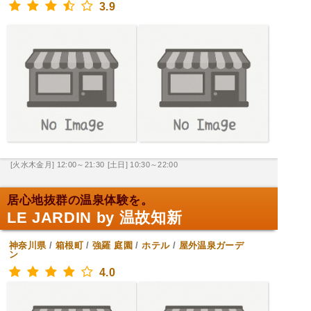
3.9
[火水木金月] 12:00～21:30
[土日] 10:30～22:00
居心地抜群の温泉体験を。
LE JARDIN by 温故知新
神奈川県
/
箱根町
/
強羅
庭園
/
ホテル
/
屋外温泉ガーデ
ン
4.0