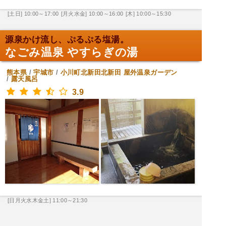
[土日] 10:00～17:00
[月火水金] 10:00～16:00
[木] 10:00～15:30
源泉かけ流し、ぷるぷる塩湯。
なごみ温泉 やすらぎの湯
熊本県
/
宇城市
/
小川町北新田北新田
屋外温泉ガーデン
/
露天風呂
3.9
[日月火水木金土] 11:00～21:30