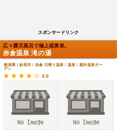
スポンサードリンク
広々露天風呂で極上硫黄泉。
赤倉温泉 滝の湯
新潟県
/
妙高市
/
赤倉
日帰り温泉
/
温泉
/
屋外温泉ガー
デン
4.0