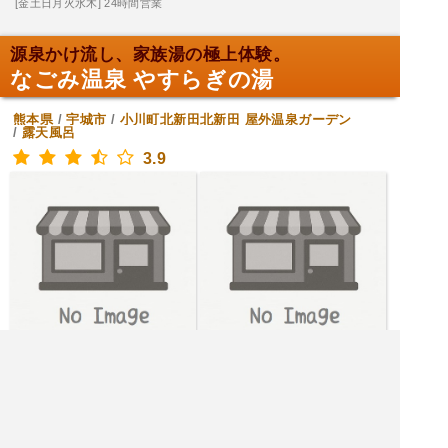
[金土日月火水木] 24時間営業
源泉かけ流し、家族湯の極上体験。
なごみ温泉 やすらぎの湯
熊本県
/
宇城市
/
小川町北新田北新田
屋外温泉ガーデン
/
露天風呂
3.9
[月火水木金土日] 11:00～21:30
|<<
1
2
3
4
次
>>|