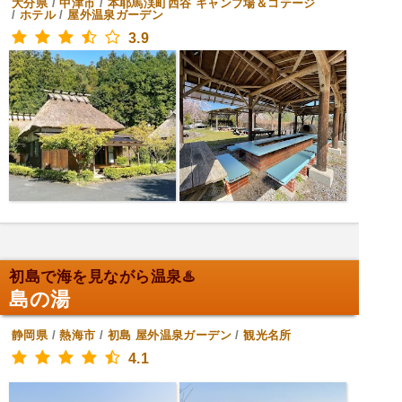
大分県
/
中津市
/
本耶馬渓町西谷
キャンプ場＆コテージ
/
ホテル
/
屋外温泉ガーデン
3.9
初島で海を見ながら温泉♨️
島の湯
静岡県
/
熱海市
/
初島
屋外温泉ガーデン
/
観光名所
4.1