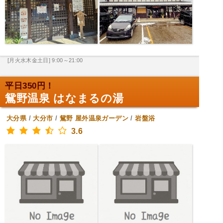
[月火水木金土日] 9:00～21:00
平日350円！
鴛野温泉 はなまるの湯
大分県
/
大分市
/
鴛野
屋外温泉ガーデン
/
岩盤浴
3.6