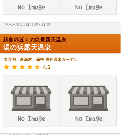
[月火水木金土日] 5:00～21:30
新島港近くの絶景露天温泉。
湯の浜露天温泉
東京都
/
新島村
/
黒根
屋外温泉ガーデン
4.5