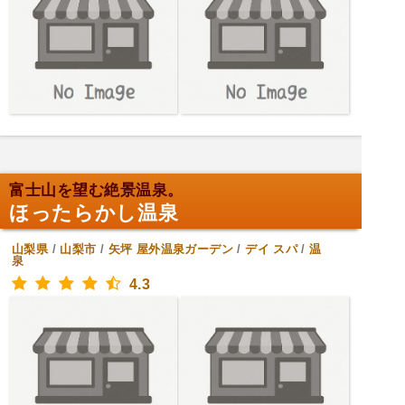
富士山を望む絶景温泉。
ほったらかし温泉
山梨県
/
山梨市
/
矢坪
屋外温泉ガーデン
/
デイ スパ
/
温
泉
4.3