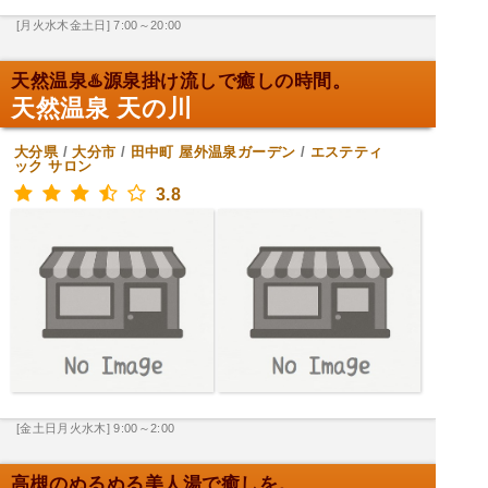
[月火水木金土日] 7:00～20:00
天然温泉♨️源泉掛け流しで癒しの時間。
天然温泉 天の川
大分県
/
大分市
/
田中町
屋外温泉ガーデン
/
エステティ
ック サロン
3.8
[金土日月火水木] 9:00～2:00
高槻のぬるぬる美人湯で癒しを。