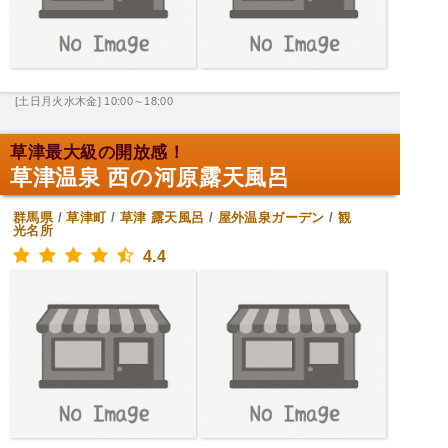
[土日月火水木金] 10:00～18:00
草津最大級の開放感！
草津温泉 西の河原露天風呂
群馬県
/
草津町
/
草津
露天風呂
/
屋外温泉ガーデン
/
観
光名所
4.4