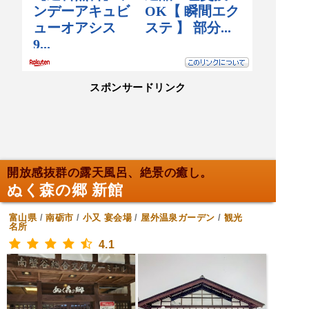
スポンサードリンク
開放感抜群の露天風呂、絶景の癒し。
ぬく森の郷 新館
富山県
/
南砺市
/
小又
宴会場
/
屋外温泉ガーデン
/
観光
名所
4.1