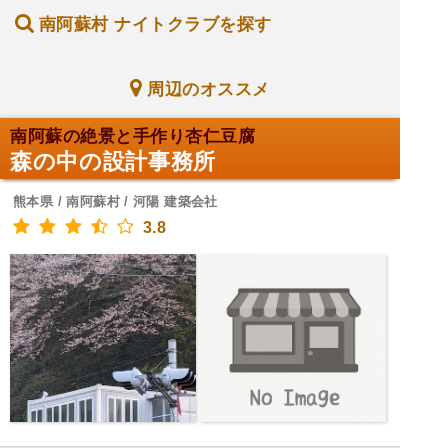
南阿蘇村 ナイトクラブを探す
周辺のオススメ
南阿蘇の絶景と手作り杏仁豆腐
森の中の設計事務所
熊本県 / 南阿蘇村 / 河陽 建築会社
3.8