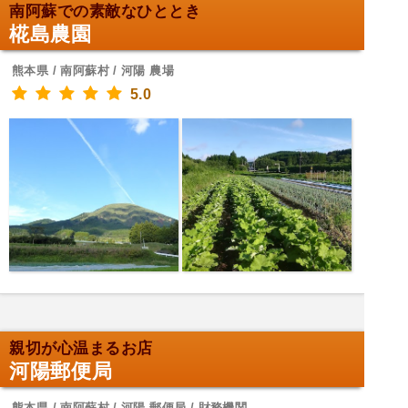
南阿蘇での素敵なひととき
椛島農園
熊本県 / 南阿蘇村 / 河陽 農場
5.0
親切が心温まるお店
河陽郵便局
熊本県 / 南阿蘇村 / 河陽 郵便局 / 財務機関