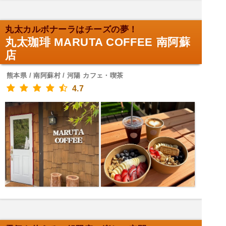
丸太カルボナーラはチーズの夢！
丸太珈琲 MARUTA COFFEE 南阿蘇
店
熊本県 / 南阿蘇村 / 河陽 カフェ・喫茶
4.7