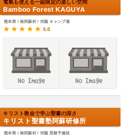
電氣も使える一組限定の楽しい空間
Bamboo Forest KAGUYA
熊本県 / 南阿蘇村 / 河陽 キャンプ場
5.0
キリスト教会で学ぶ聖書の深さ
キリスト聖書塾阿蘇研修所
熊本県 / 南阿蘇村 / 河陽 受験予備校