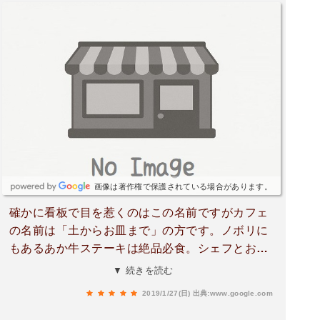
画像は著作権で保護されている場合があります。
確かに看板で目を惹くのはこの名前ですがカフェ
の名前は「土からお皿まで」の方です。ノボリに
もあるあか牛ステーキは絶品必食。シェフとお姉
さんで切り盛りする小ぢんまりした店なので混雑
▼ 続きを読む
時は待ち時間も長くなるのは必至、しかし落着き
2019/1/27(日)
出典:www.google.com
感のある洒落た店内と意図的に大きく切られた窓
からの風景が全く長さを感じさせない。なんせ地