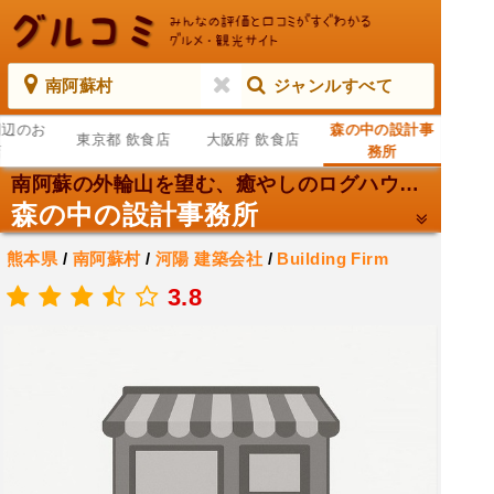
南阿蘇村
ジャンルすべて
周辺のお
森の中の設計事
東京都 飲食店
大阪府 飲食店
店
務所
南阿蘇の外輪山を望む、癒やしのログハウスカフェ。
森の中の設計事務所
熊本県
/
南阿蘇村
/
河陽
建築会社
/
Building Firm
.
3.8