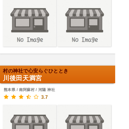
村の神社で心安らぐひととき
川後田天満宮
熊本県 / 南阿蘇村 / 河陽 神社
3.7