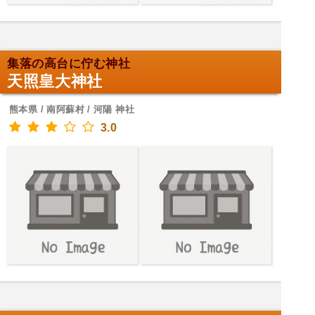
集落の高台に佇む神社
天照皇大神社
熊本県 / 南阿蘇村 / 河陽 神社
3.0