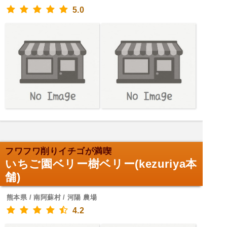
5.0
フワフワ削りイチゴが満喫
いちご園ベリー樹ベリー(kezuriya本
舗)
熊本県 / 南阿蘇村 / 河陽 農場
4.2