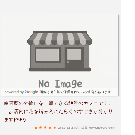
元食材と水が素晴らしいので主菜はもちろんサラ
ダや付け合せの野菜やゴハンがしみじみと滋養の
ある味わいで明日の身体になるのだなぁ、と思う
と健康にも良さそうである。
画像は著作権で保護されている場合があります。
南阿蘇の外輪山を一望できる絶景のカフェです。
一歩店内に足を踏み入れたらそのすごさが分かり
ます(^0^)
2015/12/23(水)
出典:www.google.com