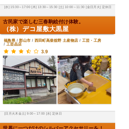
[水] 15:30～17:00
[木] 13:30～15:30
[土] 10:00～11:30
[金日月火] 定休日
古民家で楽しむ三春駒絵付け体験。
（株）デコ屋敷大黒屋
福島県
/
郡山市
/
西田町高柴舘野
土産物店
/
工芸・工房
/
工芸品店
3.9
[日月火木金土] 9:00～17:00
[水] 定休日
世界に一つだけのシルバーアクセサリーを！