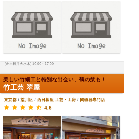
[金土日月火水木] 10:00～17:00
美しい竹細工と特別な出会い、鶴の栞も！
竹工芸 翠屋
東京都
/
荒川区
/
西日暮里
工芸・工房
/
陶磁器専門店
4.6