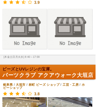
3.9
[木金土日月火水] 8:40～17:00
ビーズとUVレジンの宝庫。
パーツクラブ アクアウォーク大垣店
岐阜県
/
大垣市
/
林町
ビーズ ショップ
/
工芸・工房
/
ホ
ビーショップ
3.8