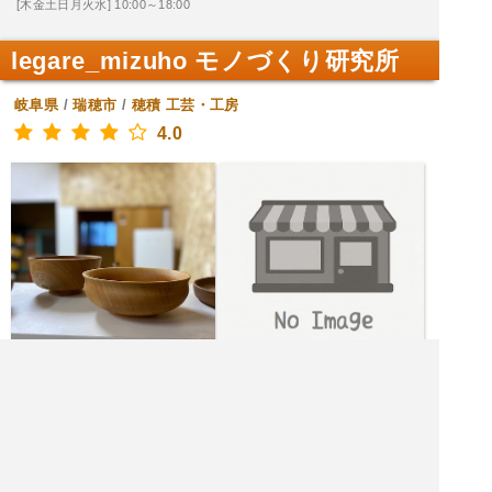
[木金土日月火水] 10:00～18:00
legare_mizuho モノづくり研究所
岐阜県
/
瑞穂市
/
穂積
工芸・工房
4.0
[金月火水木] 9:00～13:00
[土日] 10:00～15:00
|<<
1
2
次
>>|
飲食店を探す