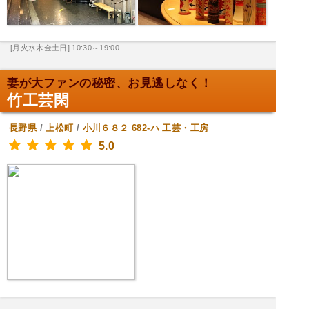
[月火水木金土日] 10:30～19:00
妻が大ファンの秘密、お見逃しなく！
竹工芸閑
長野県
/
上松町
/
小川６８２ 682-ハ
工芸・工房
5.0