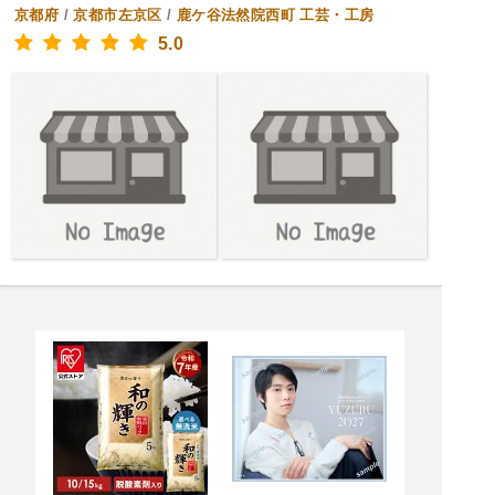
京都府
/
京都市左京区
/
鹿ケ谷法然院西町
工芸・工房
5.0