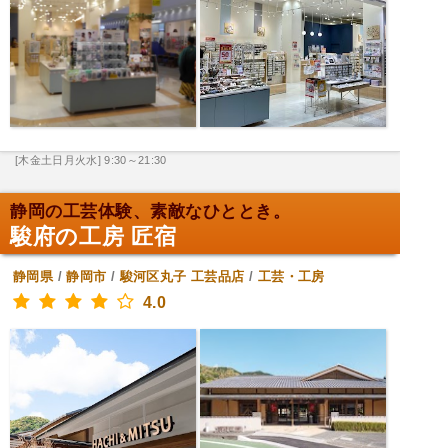
[木金土日月火水] 9:30～21:30
静岡の工芸体験、素敵なひととき。
駿府の工房 匠宿
静岡県
/
静岡市
/
駿河区丸子
工芸品店
/
工芸・工房
4.0