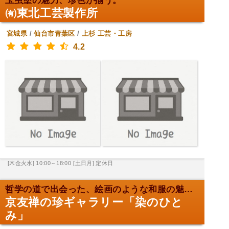
玉虫塗の魅力、珍色が揃う。
㈲東北工芸製作所
宮城県
/
仙台市青葉区
/
上杉
工芸・工房
4.2
[木金火水] 10:00～18:00
[土日月] 定休日
哲学の道で出会った、絵画のような和服の魅力。
京友禅の珍ギャラリー「染のひと
み」