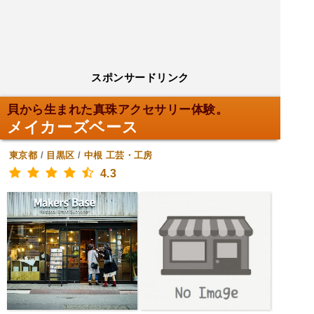
スポンサードリンク
貝から生まれた真珠アクセサリー体験。
メイカーズベース
東京都
/
目黒区
/
中根
工芸・工房
4.3