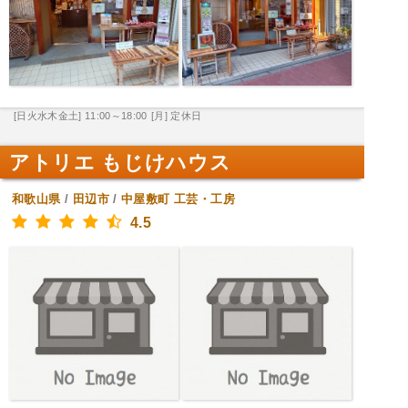
[日火水木金土] 11:00～18:00
[月] 定休日
アトリエ もじけハウス
和歌山県
/
田辺市
/
中屋敷町
工芸・工房
4.5