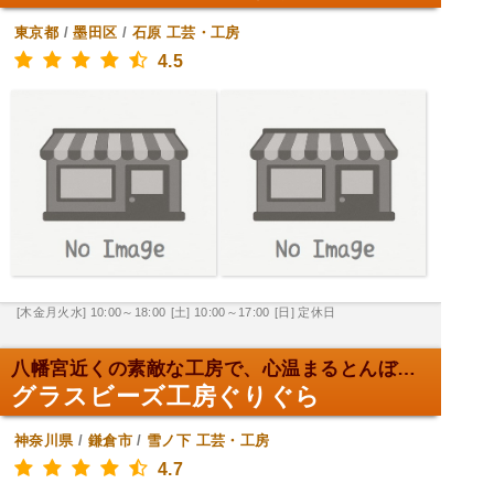
東京都
/
墨田区
/
石原
工芸・工房
4.5
[木金月火水] 10:00～18:00
[土] 10:00～17:00
[日] 定休日
八幡宮近くの素敵な工房で、心温まるとんぼ玉体験！
グラスビーズ工房ぐりぐら
神奈川県
/
鎌倉市
/
雪ノ下
工芸・工房
4.7