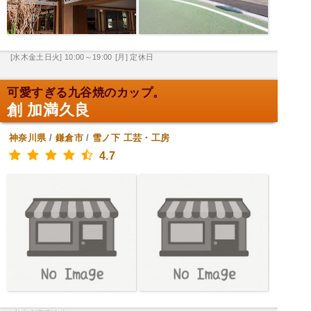
[水木金土日火] 10:00～19:00
[月] 定休日
可愛すぎる九谷焼のカップ。
創 加満久良
神奈川県
/
鎌倉市
/
雪ノ下
工芸・工房
4.7