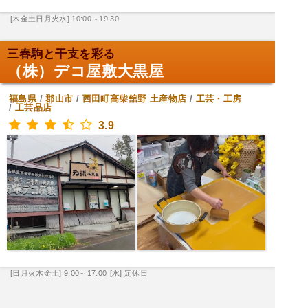
[木金土日月火水] 10:00～19:30
三春駒と干支を彩る
（株）デコ屋敷大黒屋
福島県
/
郡山市
/
西田町高柴舘野
土産物店
/
工芸・工房
/
工芸品店
3.9
[日月火木金土] 9:00～17:00
[水] 定休日