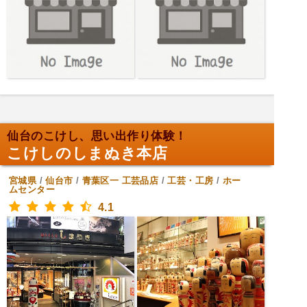
仙台のこけし、思い出作り体験！
こけしのしまぬき本店
宮城県
/
仙台市
/
青葉区一
工芸品店
/
工芸・工房
/
ホー
ムセンター
4.1