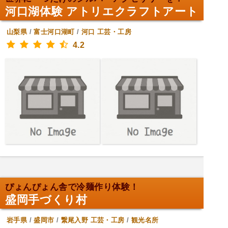
河口湖体験 アトリエクラフトアート
山梨県
/
富士河口湖町
/
河口
工芸・工房
4.2
ぴょんぴょん舎で冷麺作り体験！
盛岡手づくり村
岩手県
/
盛岡市
/
繋尾入野
工芸・工房
/
観光名所