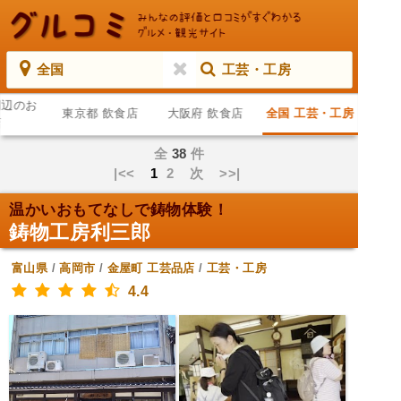
全国
工芸・工房
周辺のお
東京都 飲食店
大阪府 飲食店
全国 工芸・工房
店
全
38
件
|<<
1
2
次
>>|
温かいおもてなしで鋳物体験！
鋳物工房利三郎
富山県
/
高岡市
/
金屋町
工芸品店
/
工芸・工房
4.4