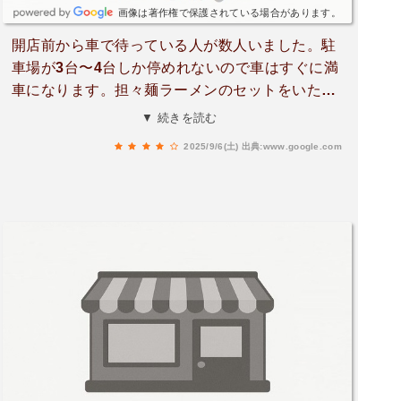
画像は著作権で保護されている場合があります。
開店前から車で待っている人が数人いました。駐
車場が3台〜4台しか停めれないので車はすぐに満
車になります。担々麺ラーメンのセットをいただ
きましたが、味は美味しかったです。サラダにミ
▼ 続きを読む
ニチャーハンが付いてます。チャーハンは珍しく
2025/9/6(土)
出典:www.google.com
カレーの味がしました。独特ですね。セットで11
00円。1000円は超えてしまいますが、今時はどこ
で食べてもそれくらい行くので仕方ないかな。