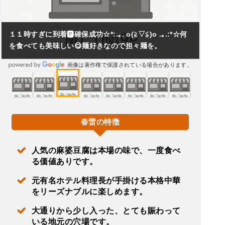
１１時すぎに到着🅿️確保成功☆*:.｡. o(≧▽≦)o .｡.:*☆何
を食べても美味しい😋麺好きなので担々麺を。
画像は著作権で保護されている場合があります。
春雷の特徴
人気の麻婆豆腐は本場の味で、一度食べ
る価値ありです。
元有名ホテル料理長が手掛ける本格中華
をリーズナブルに楽しめます。
大通りから少し入った、とても賑わって
いる地元の穴場です。