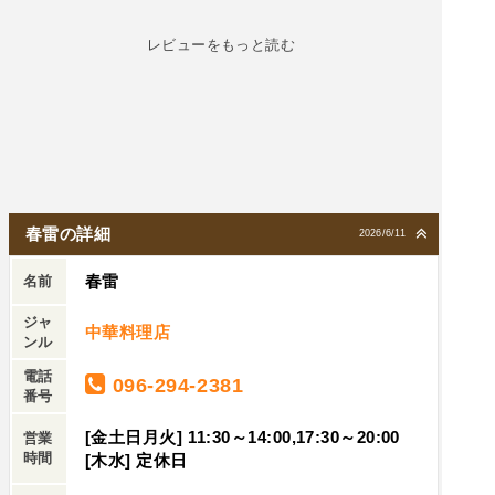
も食べてみたいリピありです。
に余裕ある時か早めの時間帯が良さそうです。お
レビューをもっと読む
店のキャパは20〜30名ぐらいですが、結構繁盛さ
れてます。駐車場がお店の前に3.4台と向かい側の
空き地も一応停めてオッケーみたいです。自信が
ない時は店員さんに効いてくれるとちゃんと教え
てくれます。ご夫婦は恐らく中国の方で、元気の
いいお姉様がカタコトの日本語で雑に教えてくれ
ます。麻婆豆腐は辛さが3段階ありますが、辛め
春雷の詳細
2026/6/11
にしようとするとフツウがイチバンオイシイ
ヨ！！ってアドバイスしてくましたので、そうい
春雷
名前
うことだと思います。麻婆豆腐で探してる方はぜ
ジャ
ひ一度行かれてください😌
中華料理店
ンル
電話
096-294-2381
番号
[金土日月火] 11:30～14:00,17:30～20:00
営業
時間
[木水] 定休日