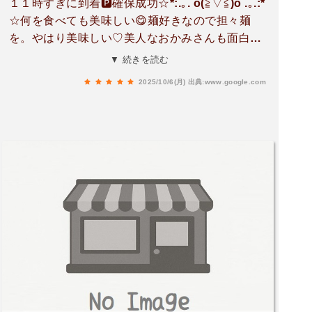
１１時すぎに到着🅿️確保成功☆*:.｡. o(≧▽≦)o .｡.:*
☆何を食べても美味しい😋麺好きなので担々麺
を。やはり美味しい♡美人なおかみさんも面白く
て^ ^また行きます☺︎カウンター席とテーブル席掘
▼ 続きを読む
り炬燵ではありませんランチメニューのせときま
2025/10/6(月)
出典:www.google.com
す！