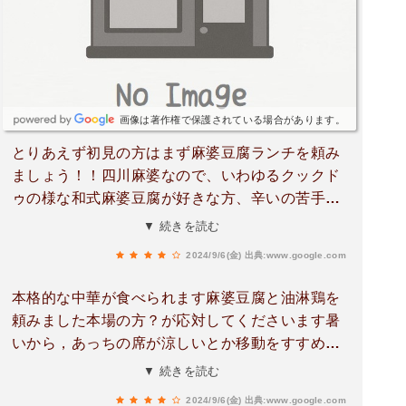
画像は著作権で保護されている場合があります。
とりあえず初見の方はまず麻婆豆腐ランチを頼み
ましょう！！四川麻婆なので、いわゆるクックド
ゥの様な和式麻婆豆腐が好きな方、辛いの苦手な
方は注意してください。花椒か花山椒かな？あま
▼ 続きを読む
り食べなれないスパイスが効いているので四川麻
2024/9/6(金)
出典:www.google.com
婆好きな方にはぶっ刺さること間違いなし🔥さら
に言うと、使われてる絹豆腐の食感がもちもちト
本格的な中華が食べられます麻婆豆腐と油淋鶏を
ロトロで驚きました。クセになるシビ辛さと挽肉
頼みました本場の方？が応対してくださいます暑
の旨み、プリンの様な豆腐の食感に魅力されまし
いから，あっちの席が涼しいとか移動をすすめて
た😌ご飯も一杯までおかわりできるので◎ご夫婦
くれたり、熱いからとかとてもいい感じです駐車
▼ 続きを読む
でされておりキッチン1人、ホール1人なので混み
場は店の前に数台なので、とまらないかも違うの
具合によっては提供時間長くなりがちです。時間
2024/9/6(金)
出典:www.google.com