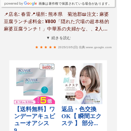
画像は著作権で保護されている場合があります。
📌店名: 春雷📍場所: 熊本県 菊池郡📖注文: 麻婆
豆腐ランチ💰料金: ¥800「隠れた穴場の超本格的
麻婆豆腐ランチ！」中華系の夫婦かな、、2人で
経営されていましたお母さんも忘れ物無いよう
▼ 続きを読む
に〜とか色々と気遣って話しかけてくれるので居
2025/10/5(日)
出典:www.google.com
心地もいいお店です日替わりなどある中で麻婆豆
腐ランチを注文先にサラダとスープが届くので食
べながら待ちます届いた麻婆豆腐は香辛料の風味
がする本格的な味あくまで日本向けの麻婆豆腐で
はなく本場の味香辛料のピリッとした辛さと味噌
ベースの濃い味食べ進めるたびに身体の芯から汗
が流れて来ますその分ご飯がかなり進むので、お
替わりできたのかな？おかわりできるのであれ
ば、おかわり必須ですね😄