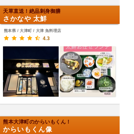
天草直送！絶品刺身御膳
さかなや 太鮮
熊本県 / 大津町 / 大津 魚料理店
4.3
熊本大津町のからいもくん！
からいもくん像