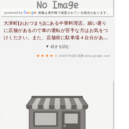
画像は著作権で保護されている場合があります。
大津町(おおづまち)にある中華料理店。細い通り
に店舗があるので車の運転が苦手な方はお気をつ
けください。また、店舗前に駐車場４台分があり
ます。店内、カウンター席、座敷席。ランチタイ
▼ 続きを読む
ムもあって満席御礼のなか厨房で忙しなく調理を
2025/7/6(日)
出典:www.google.com
するご主人。お一人で調理をされているので時間
がかかりましたが、メインが出るまでの間セット
のサラダなど奥様が対応され待ち時間も苦になり
ませんでした。さっぱりとしたサラダ、カレー風
味のミニチャーハンと担々麺のセットをいただき
ましたが食べやすい辛さでおいしかったけど麺を
すするとき気を付けないとムセます。あと、カレ
ー風味で単体で食べるとピリリと辛いのに担々麺
を食した後にチャーハンを食べると甘く感じて面
白かったなぁ。麻婆豆腐は花椒ピリリとおいしか