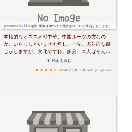
ったです。ごちそうさまでした。会計をして店を
出るとき「忘れ物はない？」奥様の気配りにもホ
ッとしました。
画像は著作権で保護されている場合があります。
本格的なオススメ町中華。中国ルーツの方なの
か、いらっしゃいませも無し。一見、塩対応な感
じがしますが、文化ですね。多分、本人はそんな
気は無いと思います。平日、14時で1組待ち。人
▼ 続きを読む
気店の様です。一人で作っているので提供は遅
2024/12/6(金)
出典:www.google.com
め。麻婆ランチと酢豚ランチを注文。麻婆ランチ
は2辛で十分スパイシー。辛いもの好きで丁度良
い。花椒が効いた本格的な味。ごはん2杯は必
要。おかわり無料。酢豚ランチは肉カリカリ、野
菜シャキシャキ。甘さ控えめで好みの味。リピー
ト確定。駐車場は店舗前4台。道向かいの空地に1
台。