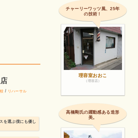
チャーリーワッツ風、25年
の技術！
理容室おおこ
ア店
（理容店）
/
校
リハーサル
高橋剛氏の躍動感ある造形
美。
スを選ぶ僕にも優し