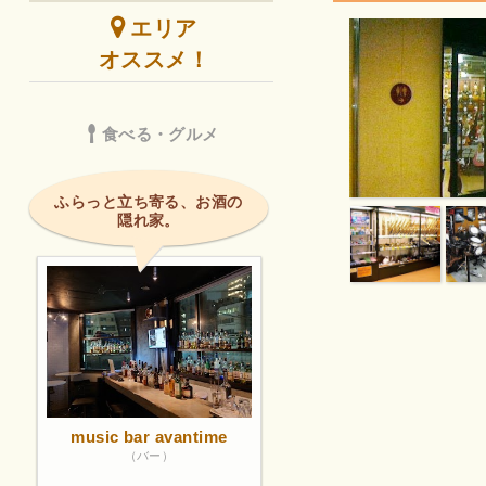
エリア
オススメ！
食べる・グルメ
ふらっと立ち寄る、お酒の
隠れ家。
music bar avantime
（バー）