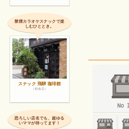
禁煙カラオケスナックで楽
しむひととき。
スナック 飛騨 珈琲館
（軽食店）
恐ろしい店名でも、超ゆる
いママが待ってます！