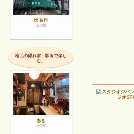
田吾作
（居酒屋）
地元の隠れ家、駅近で楽し
む。
あき
（居酒屋）