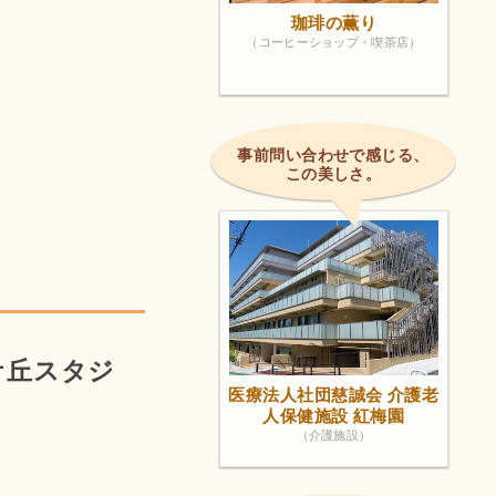
珈琲の薫り
（コーヒーショップ・喫茶店）
事前問い合わせで感じる、
この美しさ。
！
ケ丘スタジ
医療法人社団慈誠会 介護老
人保健施設 紅梅園
（介護施設）