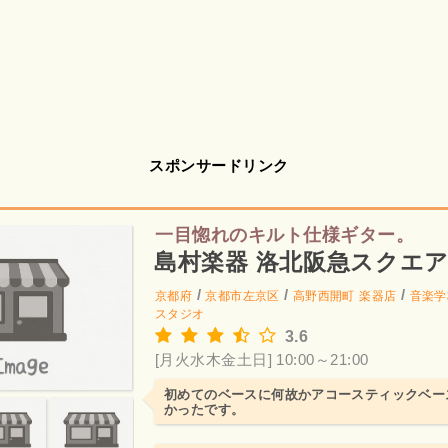
スポンサードリンク
一目惚れのキルト仕様ギター。
島村楽器 洛北阪急スクエ
/
/
/
京都府
京都市左京区
高野西開町
楽器店
音楽学
スタジオ
3.6
[月火水木金土日] 10:00～21:00
初めてのベースに何故かアコースティックベー
かったです。