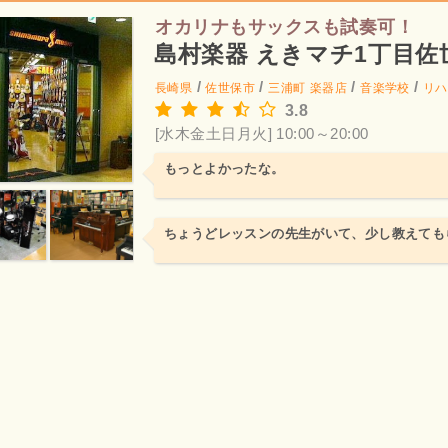
オカリナもサックスも試奏可！
島村楽器 えきマチ1丁目佐
/
/
/
/
長崎県
佐世保市
三浦町
楽器店
音楽学校
リハ
3.8
[水木金土日月火] 10:00～20:00
もっとよかったな。
ちょうどレッスンの先生がいて、少し教えても