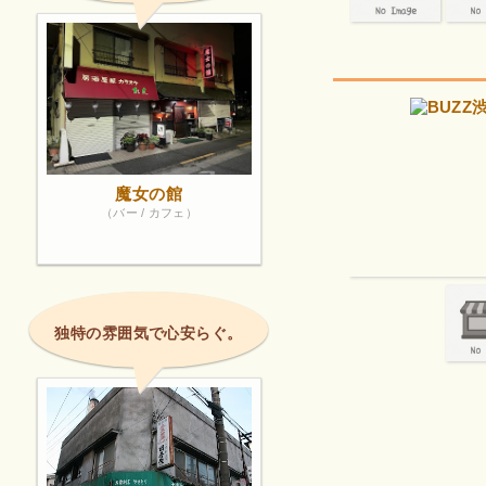
魔女の館
（バー / カフェ）
独特の雰囲気で心安らぐ。