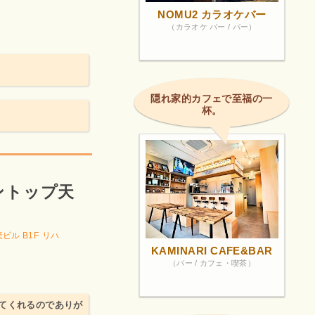
NOMU2 カラオケバー
（カラオケ バー / バー）
隠れ家的カフェで至福の一
杯。
ントップ天
ビル B1F
リハ
KAMINARI CAFE&BAR
（バー / カフェ・喫茶）
てくれるのでありが