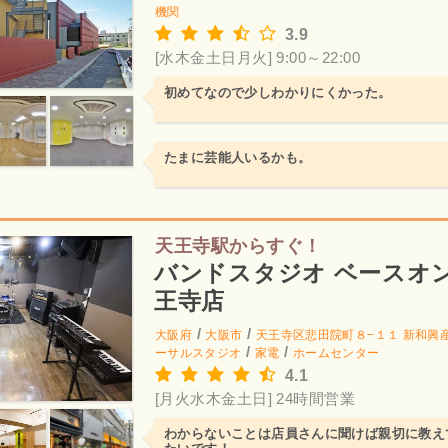
機関
3.9
[水木金土日月火] 9:00～22:00
初めてなので少しわかりにくかった。
たまに芸能人いるかも。
天王寺駅からすぐ！
バンドスタジオ ベースオ
王寺店
/
/
大阪府
大阪市
天王寺区悲田院町８−１１ 新和興産
/
/
ーサルスタジオ
家電
ホームセンター
4.1
[月火水木金土日] 24時間営業
わからないことは店員さんに聞けば親切に教え