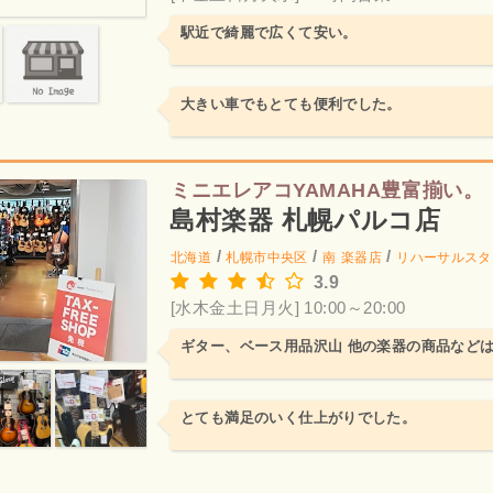
駅近で綺麗で広くて安い。
大きい車でもとても便利でした。
ミニエレアコYAMAHA豊富揃い。
島村楽器 札幌パルコ店
/
/
/
北海道
札幌市中央区
南
楽器店
リハーサルスタ
3.9
[水木金土日月火] 10:00～20:00
ギター、ベース用品沢山 他の楽器の商品など
とても満足のいく仕上がりでした。