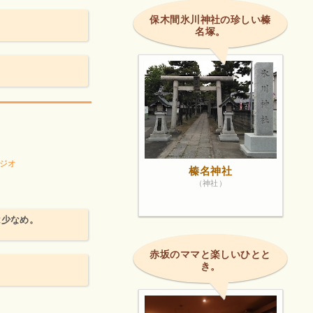
保木間氷川神社の珍しい榛
名塚。
ジオ
榛名神社
（神社）
は少なめ。
赤坂のママと楽しいひとと
き。