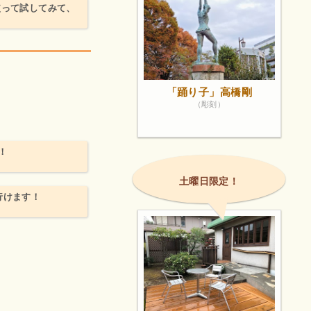
使って試してみて、
「踊り子」高橋剛
（彫刻）
！
土曜日限定！
行けます！