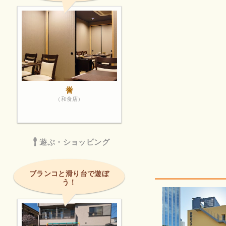
誉
（和食店）
遊ぶ・ショッピング
ブランコと滑り台で遊ぼ
う！