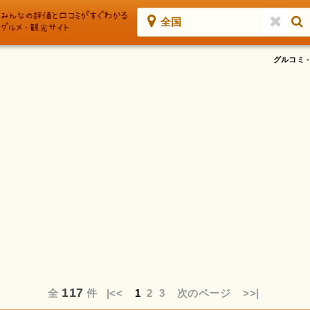
全国
グルコミ
117
全
件
|<<
1
2
3
次のページ
>>|