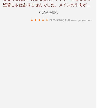
堅苦しさはありませんでした。メインの牛肉が県
内産が手に入ったということで、香ばしく、少し
▼ 続きを読む
歯ごたえ(固いということではなく)があって美味
2023/9/6(水)
出典:www.google.com
しかったです。ご飯も一回おかわりが出来たの
で、お魚料理も含めて子どもたちも満足感があり
ました。