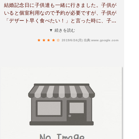
結婚記念日に子供達も一緒に行きました。子供が
いると個室利用なので予約が必要ですが、子供が
「デザート早く食べたい！」と言った時に、子供
だけ先にデザートを出してくれたりと心遣いが嬉
▼ 続きを読む
しかったです。あとは、子供がいてもゆっくり食
2019/6/24(月)
出典:www.google.com
事ができてステキなひと時になりました。😊