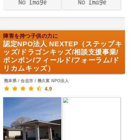
障害を持つ子供の力に
認定NPO法人 NEXTEP（ステップキ
ッズ/ドラゴンキッズ/相談支援事業/
ボンボン/フィールド/フォーラム/ド
リカムキッズ）
熊本県 / 合志市 / 幾久富 NPO法人
4.9