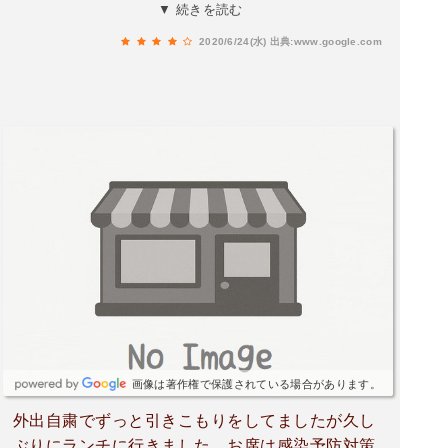
ープ・パンorライス・メイン・サラダ・コーヒ
▼ 続きを読む
ー・デザートの順で提供され、どれも美味しかっ
2020/6/24(水)
出典:www.google.com
たです。個人的には、サワラの味噌焼きが特に。
私は黒米入ライスを選びましたが、焼きたてパン
も大変美味だったようです。また伺いたいお店で
す。
画像は著作権で保護されている場合があります。
外出自粛でずっと引きこもりをしてましたが久し
ぶりにランチに行きました。お席は感染予防対策