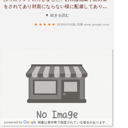
をされてあり対面にならない様に配慮してありま
した。心遣いに感謝です。ウイルス収束までは三
▼ 続きを読む
組の予約制との事でした。お料理はなんと言って
2020/6/24(水)
出典:www.google.com
も彩りが良くウキウキします。舌鼓を打ちながら
幸せ〜と連呼してしまいました。ポークのコンフ
ィは柔らかくとっても美味しかったです。トマト
のスライスも芸術的だったなぁ！塞ぎがちだった
気分も美味しいフレンチをいただき元気が出まし
た。パンを撮り忘れています💦お弁当のテイクア
ウトもあるとの事なので食べてみたいなと思いま
した😊御馳走さまでした❗️
画像は著作権で保護されている場合があります。