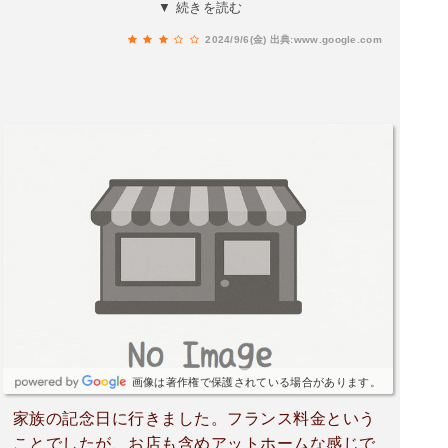
につくし食べにくかったです。今度はご飯で食べ
▼ 続きを読む
たいです。
2024/9/6(金)
出典:www.google.com
画像は著作権で保護されている場合があります。
家族の記念日に行きました。フランス料金という
ことでしたが、お店も含めアットホームな感じで