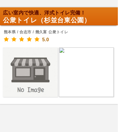
広い室内で快適、洋式トイレ完備！
公衆トイレ（杉並台東公園）
熊本県 / 合志市 / 幾久富 公衆トイレ
5.0