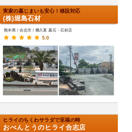
実家の墓じまいも安心！移設対応
(株)堀島石材
熊本県 / 合志市 / 幾久富 墓石・石材店
5.0
ヒライのちくわサラダで至福の時
おべんとうのヒライ合志店