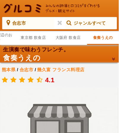
合志市
ジャンルすべて
周辺のお
東京都 飲食店
大阪府 飲食店
食奏うえの
店
生演奏で味わうフレンチ。
食奏うえの
熊本県
/
合志市
/
幾久富
フランス料理店
.
4.1