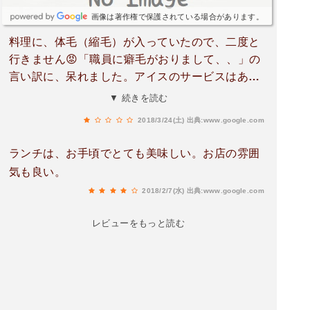
画像は著作権で保護されている場合があります。
料理に、体毛（縮毛）が入っていたので、二度と
行きません😡「職員に癖毛がおりまして、、」の
言い訳に、呆れました。アイスのサービスはあり
ましたが、食べれません。「料金はいただきませ
▼ 続きを読む
ん」と言って欲しかった。どれだけ不快な思いを
2018/3/24(土)
出典:www.google.com
したか、、プロならプライドを持って仕事して下
さい。
ランチは、お手頃でとても美味しい。お店の雰囲
気も良い。
2018/2/7(水)
出典:www.google.com
レビューをもっと読む