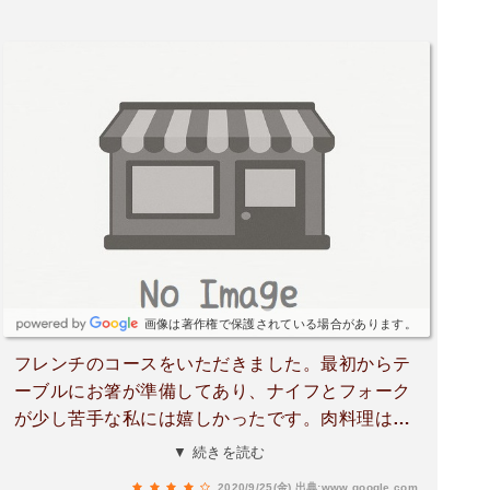
画像は著作権で保護されている場合があります。
フレンチのコースをいただきました。最初からテ
ーブルにお箸が準備してあり、ナイフとフォーク
が少し苦手な私には嬉しかったです。肉料理は熊
本の赤牛のシチューでしたが、お箸でもほろほろ
▼ 続きを読む
とくずれるくらい柔らかかったです。
2020/9/25(金)
出典:www.google.com